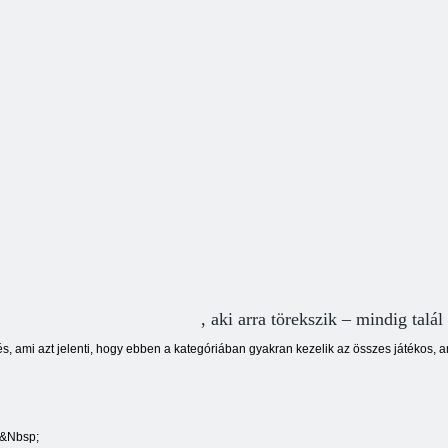
kerékpárkulcsot
Rescue
talált
, aki arra törekszik – mindig talál
s, ami azt jelenti, hogy ebben a kategóriában gyakran kezelik az összes játékos, 
. &Nbsp;