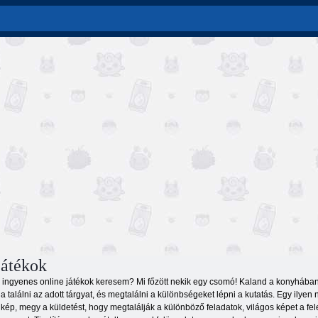
játékok
i ingyenes online játékok keresem? Mi főzött nekik egy csomó! Kaland a konyhában,
ja találni az adott tárgyat, és megtalálni a különbségeket lépni a kutatás. Egy il
ép, megy a küldetést, hogy megtalálják a különböző feladatok, világos képet a fele