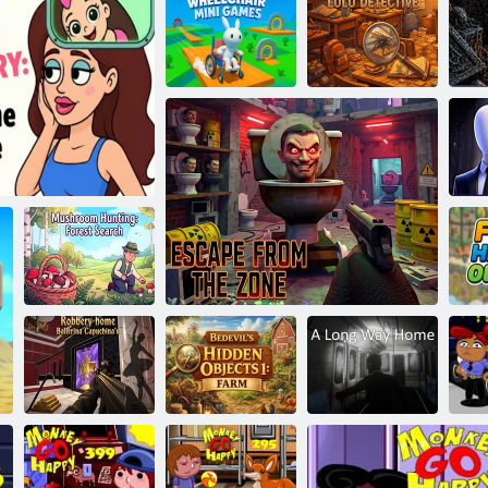
Backrooms
Escape 1
Kerekes székkel
rendelkező mini
játékok
Keresse meg a 2. macskát
Lulu nyomozó
A 
Gombavadászat:
y: Find the Piece
Erdőkeresés
r
Rablás otthon
Bedevil's
Balerina
Hidden Objects
Egy hosszú utat
H