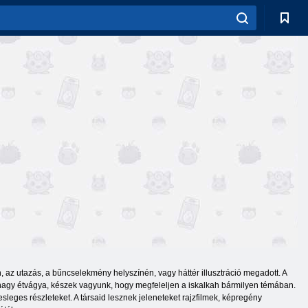
 az utazás, a bűncselekmény helyszínén, vagy háttér illusztráció megadott. A
yen nagy étvágya, készek vagyunk, hogy megfeleljen a iskalkah bármilyen témában.
sleges részleteket. A társaid lesznek jeleneteket rajzfilmek, képregény