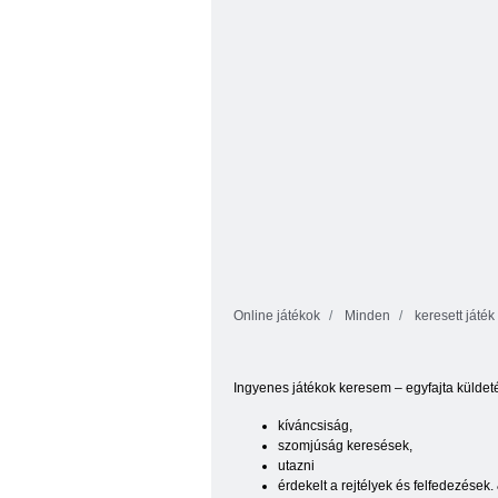
Quest
Key
Online játékok
Minden
keresett játék
Ingyenes játékok keresem – egyfajta küldeté
kíváncsiság,
szomjúság keresések,
utazni
érdekelt a rejtélyek és felfedezések