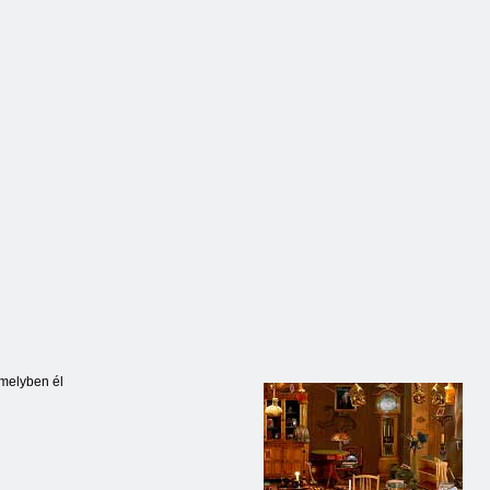
Hunt
tárgyak
Escape
amelyben él