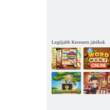
Legújabb Keresem játékok
Autós
Szó: Online
szóvadászat
vadászat
Frog Rescue
Driver Find Taxi