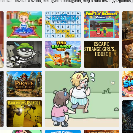
sorozat. Tisztítás a szoba, ételt, gyermekfelügyelet, meg a ruha lesz egy izgalmas j
Keresse meg a
Baba Hazel:
Brainrot
Tündérország
Szó törlése
Classicot
Menekülj el
Keresse meg
furcsa lány
Bob a H5 rabló
Brainrot Obbyt
házából
Kalózkoponya-
sziget rejtett
tárgy
Fi