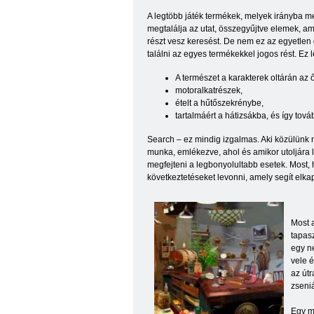
A legtöbb játék termékek, melyek irányba m
megtalálja az utat, összegyűjtve elemek, ame
részt vesz keresést. De nem ez az egyetlen d
találni az egyes termékekkel jogos rést. Ez 
A természet a karakterek oltárán az
motoralkatrészek,
ételt a hűtőszekrénybe,
tartalmáért a hátizsákba, és így tov
Search – ez mindig izgalmas. Aki közülünk m
munka, emlékezve, ahol és amikor utoljára l
megfejteni a legbonyolultabb esetek. Most, h
következtetéseket levonni, amely segít elka
Most 
tapasz
egy n
vele é
az útr
zseniá
Egy má