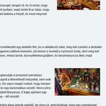
sungel, tengeri út. Az út során, hogy
 javítani, majd ismét itt az ideje, hogy
ll találnia a helyét, és most meg kell
lékeztet egy detektív film, és a vállalkozói siker, meg kell csinálni a deduktív
ingyenes játékok keresem, azt elviszi a munkát a nyomozó iroda, ahol meg kell
lyre, interjú tanúk, bizonyítékokat gyűjteni, és tanulmányozza őket, majd
egtanulják a bonyolult személyes
apott a félreérthető helyzetek, nem esik
ya. De vajon megéri neked, hogy menjen
g és egy karizmatikus vezető. Nincs pénz
újtott Masyanya, ő fogja ajánlani egy
 – idő elszáll!
áris téma jelenik sokrétű, de nincs út, amit kínálnak, hogy egy szendvicset,