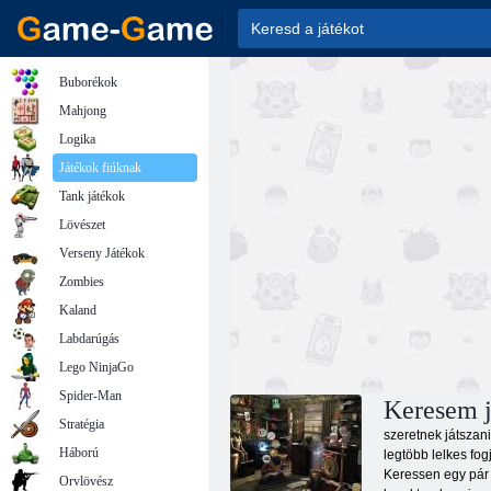
Buborékok
Mahjong
Logika
Játékok fiúknak
Tank játékok
Lövészet
Verseny Játékok
Zombies
Kaland
Labdarúgás
Lego NinjaGo
Spider-Man
Keresem 
Stratégia
szeretnek játszan
Háború
legtöbb lelkes fog
Keressen egy pár k
Orvlövész