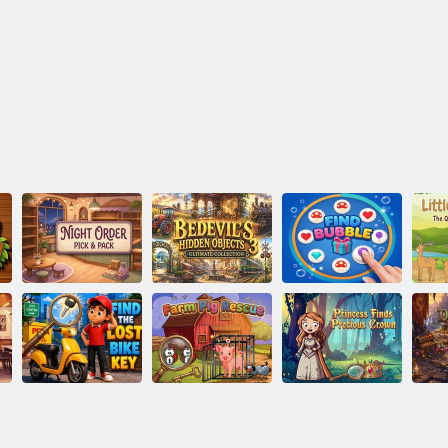
Bedevil's
Hidden Objects
Night Order
3 Ultimate
Keresse meg a
Pick & Pack
Collection
Bubble-t
Keresse meg az
A hercegnő
elveszett
Farm Pig
drága koronát
D