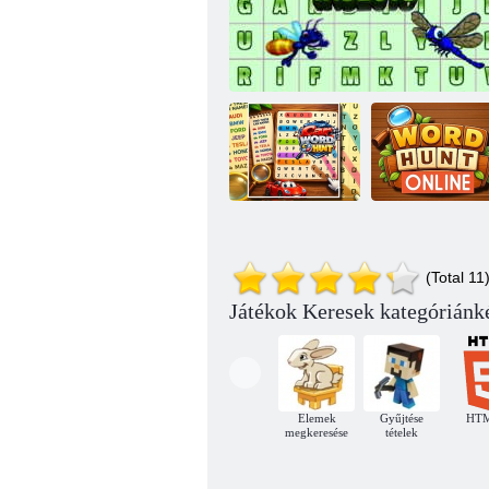
Autós
Szó: Online
(Total 11
szóvadászat
Szókereső rovarok
vadászat
Játékok Keresek kategóriánk
Elemek
Gyűjtése
HT
megkeresése
tételek