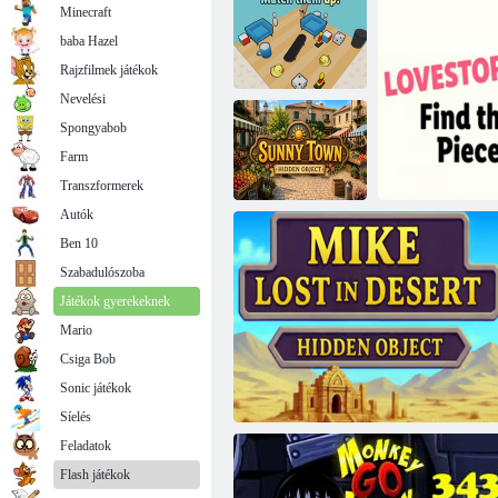
Minecraft
baba Hazel
Rajzfilmek játékok
Nevelési
Spongyabob
Farm
Párosítsd őket!
Elhagyott erdei ház
Transzformerek
Autók
Ben 10
Sunny Town
Szabadulószoba
rejtett tárgy
Játékok gyerekeknek
Mario
Csiga Bob
Sonic játékok
Love Stor
Síelés
Feladatok
Flash játékok