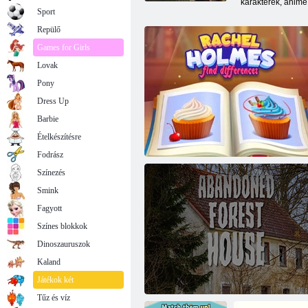
karakterek, anime 
Sport
Repülő
Games for Girls
Lovak
Pony
Dress Up
Barbie
Ételkészítésre
Fodrász
Színezés
Smink
Fagyott
Színes blokkok
Dinoszauruszok
Kaland
Rachel Holmes: Keresse meg a
különbségeket
Játékok két
Tűz és víz