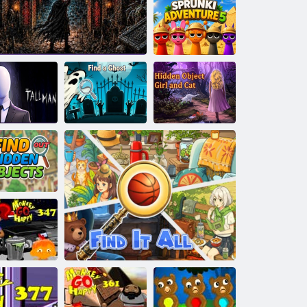
X nyomozó
Rejtett tárgy
keresése
Sprunki kaland
5
Keress egy
Rejtett tárgy lány
magas ember
Droz labirintusa
szellemet
és macska
Tudja meg a
ejtett tárgyat
Monkey Go
appy Stage