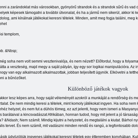
enni a zarándoklat más városokban, gyönyörű strandok és a strandok sűrű és vad dz
lyek képesek támogatni a további útvonalat, és ha a jármű nem sikerül, akkor ki kell
olog, ami kínálnak játékokat keresni tételek. Minden, amit meg fogja találni, meg ke
lehet
 ősi templom,
ább. &Nbsp;
ég soha nem volt semmi vesztenivalója, és nem nézett? Előfordul, hogy a folyamat em
átta a veszteség, majd megy a saját pályán, így egy sor logikai manipulációra. Az 
ogy van egy alkalmazott alkalmazottak, jobban teljesített ügynök. Elkövetni a tetthe
pni a bűnözőket.
Különböző játékok vagyok
akkor lesz képes arra, hogy saját véleményét azokról a munkáját a rendőrség és m
talat. De nem mindig keresi a tételek, mint komoly játékokat ingyen. Ha soha nem k
ehéz helyzet, és nem fut a dühös tömeg, ez azt jelenti, hogy nem ismeri a Masyan
s barátaival a kincsvadászat Afrikában, honnan tudod, hogy mit jelent a jó társasá
a? &Ndash; Nem számít. Mindig kijutni a helyzetet, és megtalálni a kiutat. Bárhol ny
lis tervet. És nem számít, mit vadászni minden rendű és rangú, a legfontosabb dolog
sik üdvözöljük ingyenes játékokat keresni tételek egy étteremben konyhában. Kulin