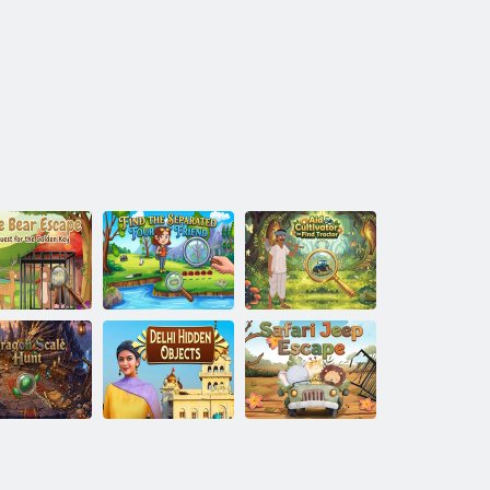
Elválasztott
Segítsen a
Little Bear
turistabarátot
kultivátornak
Escape
talál
traktort találni
ragon Scale
Delhi rejtett
Safari Jeep