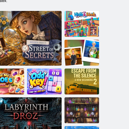
áték.
Bújócska
Nina nyomozó
Az Escape From
The Silence 2
nd My Shoes
Rejtett Tárgy A titkok utcája
Odd Key!
egy új kezdet