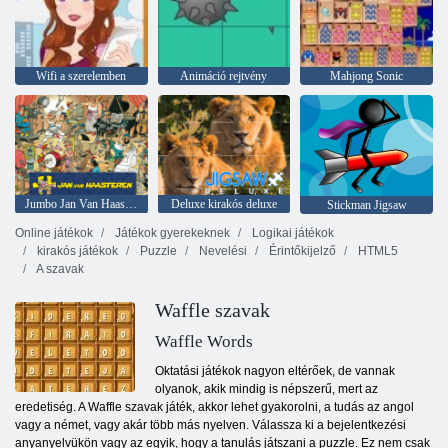
Wifi a szerelemben
Animáció rejtvény
Mahjong Sonic
Jumbo Jan Van Haasteren
Deluxe kirakós deluxe
Stickman Jigsaw
Online játékok
Játékok gyerekeknek
Logikai játékok
kirakós játékok
Puzzle
Nevelési
Érintőkijelző
HTML5
A szavak
Waffle szavak
Waffle Words
Oktatási játékok nagyon eltérőek, de vannak
olyanok, akik mindig is népszerű, mert az
eredetiség. A Waffle szavak játék, akkor lehet gyakorolni, a tudás az angol
vagy a német, vagy akár több más nyelven. Válassza ki a bejelentkezési
anyanyelvükön vagy az egyik, hogy a tanulás játszani a puzzle. Ez nem csak