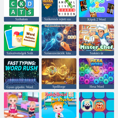
Szóhalom
Szókeresés rejtett szavak
Képek 2 Word
Szószövetségek Solitaire
Szóasszociációk: kitalálod?
Szakács úr
Spellforge
Hexa Word
Gyors gépelés: Word Rush