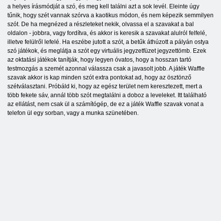
a helyes írásmódját a szó, és meg kell találni azt a sok levél. Eleinte úgy
tűnik, hogy szét vannak szórva a kaotikus módon, és nem képezik semmilyen
szót. De ha megnézed a részleteket nekik, olvassa el a szavakat a bal
oldalon - jobbra, vagy fordítva, és akkor is keresik a szavakat alulról felfelé,
illetve felülről lefelé. Ha eszébe jutott a szót, a betűk áthúzott a pályán ostya
szó játékok, és meglátja a szót egy virtuális jegyzetfüzet jegyzettömb. Ezek
az oktatási játékok tanítják, hogy legyen óvatos, hogy a hosszan tartó
testmozgás a szemét azonnal válassza csak a javasolt jobb. A játék Waffle
szavak akkor is kap minden szót extra pontokat ad, hogy az ösztönző
szétválasztani. Próbáld ki, hogy az egész terület nem keresztezett, mert a
több fekete sáv, annál több szót megtalálni a doboz a leveleket. Itt található
az ellátást, nem csak ül a számítógép, de ez a játék Waffle szavak vonat a
telefon ül egy sorban, vagy a munka szünetében.