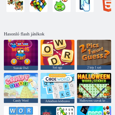
Hasonló flash játékok
Szó agy
2 kép 1 szó
Szavak Owl
Candy Word
Halloween szavak keresése
Arkádium kódszava