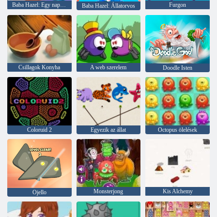
Baba Hazel: Egy nap az óvodában
Furgon
Baba Hazel: Állatorvos
Csillagok Konyha
A web szerelem
Doodle Isten
Coloruid 2
Egyezik az állat
Octopus ölelések
Monsterjong
Kis Alchemy
Ojello