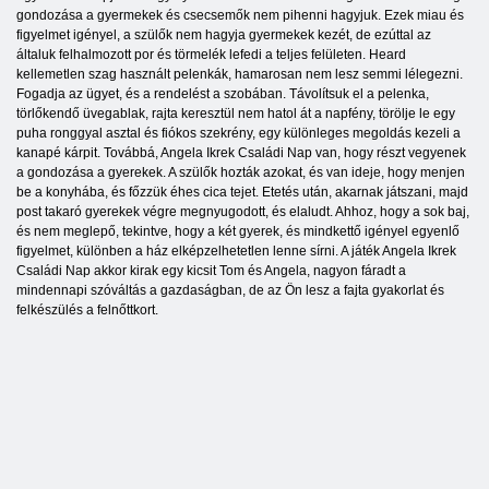
gondozása a gyermekek és csecsemők nem pihenni hagyjuk. Ezek miau és
figyelmet igényel, a szülők nem hagyja gyermekek kezét, de ezúttal az
általuk felhalmozott por és törmelék lefedi a teljes felületen. Heard
kellemetlen szag használt pelenkák, hamarosan nem lesz semmi lélegezni.
Fogadja az ügyet, és a rendelést a szobában. Távolítsuk el a pelenka,
törlőkendő üvegablak, rajta keresztül nem hatol át a napfény, törölje le egy
puha ronggyal asztal és fiókos szekrény, egy különleges megoldás kezeli a
kanapé kárpit. Továbbá, Angela Ikrek Családi Nap van, hogy részt vegyenek
a gondozása a gyerekek. A szülők hozták azokat, és van ideje, hogy menjen
be a konyhába, és főzzük éhes cica tejet. Etetés után, akarnak játszani, majd
post takaró gyerekek végre megnyugodott, és elaludt. Ahhoz, hogy a sok baj,
és nem meglepő, tekintve, hogy a két gyerek, és mindkettő igényel egyenlő
figyelmet, különben a ház elképzelhetetlen lenne sírni. A játék Angela Ikrek
Családi Nap akkor kirak egy kicsit Tom és Angela, nagyon fáradt a
mindennapi szóváltás a gazdaságban, de az Ön lesz a fajta gyakorlat és
felkészülés a felnőttkort.