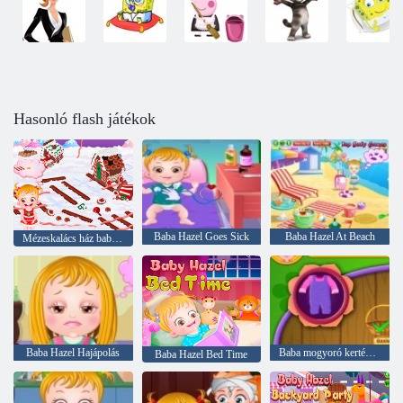
Hasonló flash játékok
Baba Hazel Goes Sick
Baba Hazel At Beach
Mézeskalács ház baba Hazel
Baba Hazel Hajápolás
Baba mogyoró kertészeti idő
Baba Hazel Bed Time