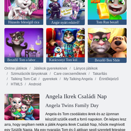
Házasíts feleségül cica
Tom Run beszél
Angie nyári esküvő!
Beszélő Tom a laboratóriumban
Karácsonyi Tom különbségek
Beszélő Ben Slide
Online játékok
Játékok gyerekeknek
Lányos játékok
Szimulációk lányoknak
Care csecsemőknek
Takarítás
Talking Tom Cat
gyerekek
My Talking Angela
Érintőkijelző
HTML5
Android
Angela Ikrek Családi Nap
Angela Twins Family Day
Angela és Tom csodálatos ikrek és az újonnan
készült szülők esett a forró napokon. Ön képes lesz
arra, hogy segítsen nekik a játék Angela Ikrek Családi Nap, hősök meghívott
egy Szülők Napja. Ma egy nyaralás Tom és ő aktívan segít szeretett felesége