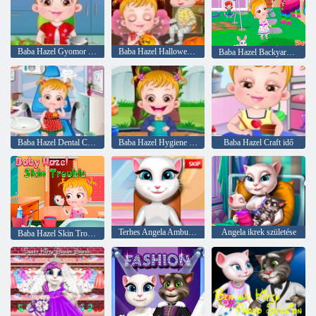
Baba Hazel Gyomor Care
Baba Hazel Halloween Party
Baba Hazel Backyard párt
Baba Hazel Dental Care
Baba Hazel Hygiene Care
Baba Hazel Craft idő
Terhes Angela Ambulance
Angela ikrek születése
Baba Hazel Skin Trouble