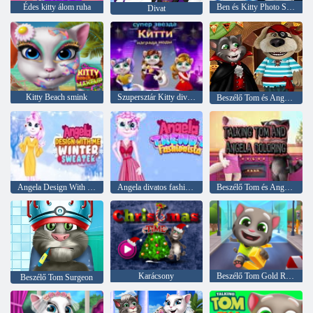
Édes kitty álom ruha
Ben és Kitty Photo Session
Divat
Kitty Beach smink
Szupersztár Kitty divatdíj
Beszélő Tom és Angela Halloween Party
Angela Design With Me téli pulóver
Angela divatos fashionista
Beszélő Tom és Angela színezés
Karácsony
Beszélő Tom Gold Run online
Beszélő Tom Surgeon