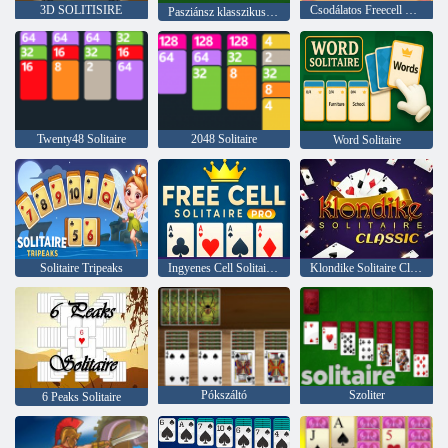
3D SOLITISIRE
Csodálatos Freecell Solitaire
Pasziánsz klasszikus karácsony
Twenty48 Solitaire
2048 Solitaire
Word Solitaire
Solitaire Tripeaks
Ingyenes Cell Solitaire Pro
Klondike Solitaire Classic
Pókszáltó
Szoliter
6 Peaks Solitaire