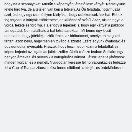
hogy ha a szabályokat. Mielőtt a képernyőn látható lesz kártyát. Némelyikük
lefelé fordítva, de a tetején van kép a tetején. Az Ön feladata, hogy húzza
szét, és hogy egy csomó ilyen kártyákat, hogy csökkentsék ász hat. Ehhez
fog terjedni a kártyák csökkenése, de különböző színű. Azaz, akkor tegye a
vörös, fekete és fordítva. Ha elfogy a lépések is, hogy egy kártyát a pakliból
támogatást. Nem található a bal felső sarokban. Mi lenne egy kicsit
nehezebb, hogy játékfejlesztők léptek az időtartamot, amelyben meg kell
tartani azon belül, hogy menjen tovább a szintet. Ezért legyünk óvatosak, és
úgy gondolja, gyorsabb. Hisszük, hogy lesz megbirkózni a feladattal, és
képes terjedni az izgalmas játék szoliter. Játék csésze teában Solitaire egy
nagyon érdekes, és beleesik a kategóriába kártyát. Játssz lehet a játékosok
minden korban és a nemek. Nyugodtan keresse fel honlapunkat, és fedezze
fel a Cup of Tea pasziánsz móka lenne eltölteni az idejét, és érdeklődéssel.