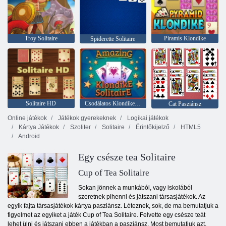
Troy Solitaire
Piramis Klondike
Spiderette Solitaire
Solitaire HD
Csodálatos Klondike Pasziánsz
Cat Pasziánsz
Online játékok
Játékok gyerekeknek
Logikai játékok
Kártya Játékok
Szoliter
Solitaire
Érintőkijelző
HTML5
Android
Egy csésze tea Solitaire
Cup of Tea Solitaire
Sokan jönnek a munkából, vagy iskolából
szeretnek pihenni és játszani társasjátékok. Az
egyik fajta társasjátékok kártya pasziánsz. Léteznek, sok, de ma bemutatjuk a
figyelmet az egyiket a játék Cup of Tea Solitaire. Felvette egy csésze teát
lehet ülni és játszani ebben a játékban a pasziánsz. Most bemutatjuk azt,