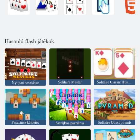
Hasonló flash játékok
Solitaire Mester
Solitaire Classic Húsvét
Nyugati pasziánsz
Pasziánsz küldetés
Solitaire Quest piramis
Sztrájkos pasziánsz