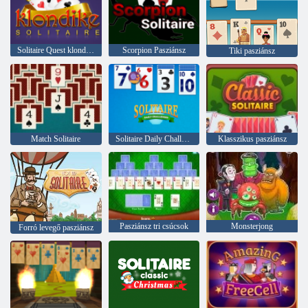
Solitaire Quest klondike
Scorpion Pasziánsz
Tiki pasziánsz
Match Solitaire
Solitaire Daily Challenge
Klasszikus pasziánsz
Pasziánsz tri csúcsok
Monsterjong
Forró levegő pasziánsz