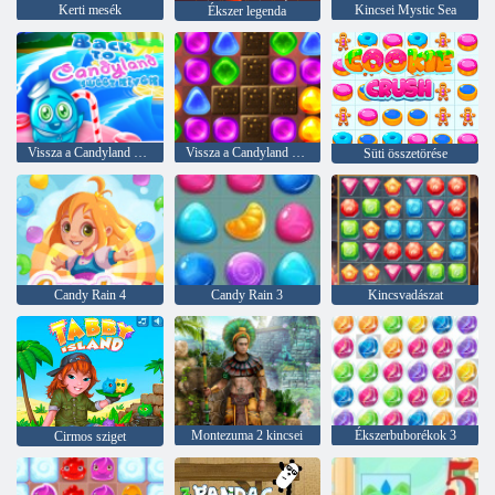
Kerti mesék
Kincsei Mystic Sea
Ékszer legenda
Vissza a Candyland Sweet Riverbe
Vissza a Candyland 2 -hez
Süti összetörése
Candy Rain 4
Candy Rain 3
Kincsvadászat
Montezuma 2 kincsei
Ékszerbuborékok 3
Cirmos sziget