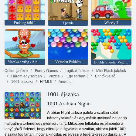
Pudding föld 2
Wheely 5
3 panda
Macska a világ - Alpine Lakes
Végtelen Bubbles
Bubble Shooter Végtelen
Online játékok
Funny Games
Logikai játékok
Mini Flash játékok
Három egy sorban
Puzzle
Egy sorban 3
Érintőkijelző
1001 éjszaka
HTML5
Android
1001 éjszaka
1001 Arabian Nights
Arabian Night tartozó palota a szultán sötét
bársony takarót, és egy másik uralkodó hajlandó
hallgatni a történet egy gyönyörű lány. Miközben feltalálja és elmondja a
lenyűgöző történet, hogy elterelje a figyelmet a szultán, akkor a játék 1001
éjszaka fog tartani, hogy a kincstár, és elveszi a legértékesebb darabjait. A