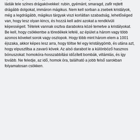
ládák tele színes drágakövekkel: rubin, gyémánt, smaragd, zafír rejtett
drágább dolgokat, immáron mágikus. Nem kell sorban a zsebek kristályok,
még a legdrágább, mágikus tárgyak viszi korlátlan szabadság, lehetőséged
van, hogy lesz olyan kincs, és hozzá kell adni azokat a rendkívüli
képességeit. Tételek vannak osztva darabokra közé temetve a kristályokat.
Be kell, hogy csökkentse a töredékek lefelé, az épület a három vagy több
azonos köveket sorok vagy oszlopok. Hogy több mint három elem a 1001
éjszaka, akkor képes lesz arra, hogy töltse fel egy kristálygömb, és utána azt,
hogy elpusztítsa a zavaró kövek. Az alsó darabot le a különböző hasznos
bónuszokat: homokóra-hosszabbítási időzített bombák, villámlás, és így
tovább. Ne feledje, az idő, homok óra, található a jobb felső sarokban
folyamatosan csökken.