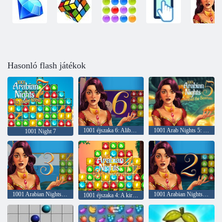
Hasonló flash játékok
1001 éjszaka 6: Alibaba és a 40 tolvajok
1001 Arab Nights 5: Sinbad a tengerész
1001 Night 7
1001 Arabian Nights 2: A halász a Jinni
1001 Arabian Nights 2: Aladdin és a bűvös lámpa
1001 éjszaka 4: A király és a Falcon