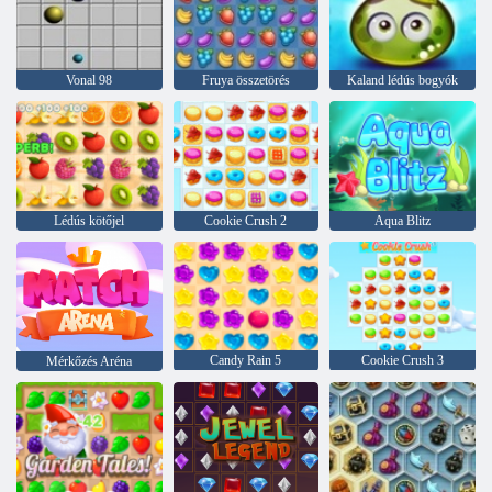
Vonal 98
Fruya összetörés
Kaland lédús bogyók
Lédús kötőjel
Cookie Crush 2
Aqua Blitz
Candy Rain 5
Cookie Crush 3
Mérkőzés Aréna