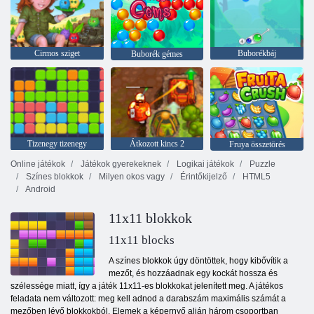
Cirmos sziget
Buborékbáj
Buborék gémes
Tizenegy tizenegy
Átkozott kincs 2
Fruya összetörés
Online játékok
Játékok gyerekeknek
Logikai játékok
Puzzle
Színes blokkok
Milyen okos vagy
Érintőkijelző
HTML5
Android
11x11 blokkok
11x11 blocks
A színes blokkok úgy döntöttek, hogy kibővítik a
mezőt, és hozzáadnak egy kockát hossza és
szélessége miatt, így a játék 11x11-es blokkokat jelenített meg. A játékos
feladata nem változott: meg kell adnod a darabszám maximális számát a
mezőben lévő blokkokból. Elemek a képernyő alján három csoportban