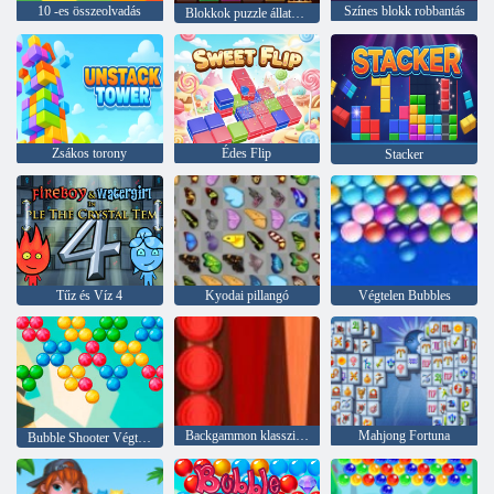
10 -es összeolvadás
Színes blokk robbantás
Blokkok puzzle állatkert
Zsákos torony
Édes Flip
Stacker
Tűz és Víz 4
Kyodai pillangó
Végtelen Bubbles
Backgammon klasszikus
Mahjong Fortuna
Bubble Shooter Végtelen