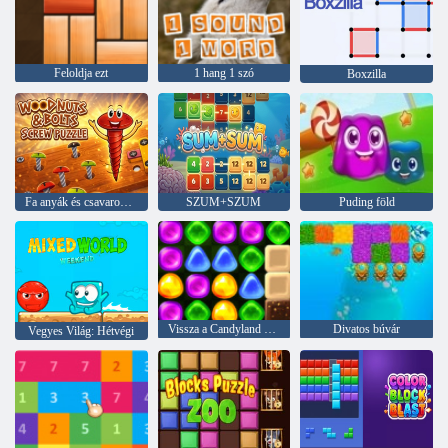
Feloldja ezt
1 hang 1 szó
Boxzilla
Fa anyák és csavarok csavaros puzzle
SZUM+SZUM
Puding föld
Vissza a Candyland 4 -hez: nyalóka kert
Divatos búvár
Vegyes Világ: Hétvégi