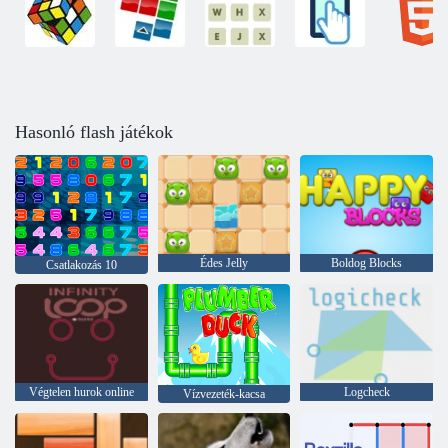
Hasonló flash játékok
Édes Jelly
Boldog Blocks
Csatlakozás 10
Végtelen hurok online
Logcheck
Vízvezeték-kacsa