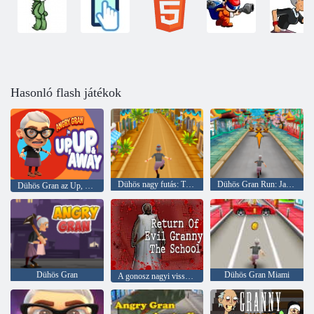
Hasonló flash játékok
Dühös nagy futás: Törökország
Dühös Gran Run: Japán
Dühös Gran az Up, Up & Away-ban
Dühös Gran
Dühös Gran Miami
A gonosz nagyi visszatérése: Az iskola