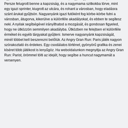
Persze felugrott benne a kapzsiság, és a nagymama szitkokba törve, mint
egy igazi sprinter, kiugrott az utcára, és rohant a városban, hogy eladásra
szánt árukat gyűjtsön. Nagyanyánk igazi futóként fog körbe-körbe futni a
városban, átugorva, kikerülve a különféle akadályokat, és ebben te segítesz
neki. A nyilak segítségével irányíthatod a mozgását, és gondosan figyeled,
hogy ne ütközzön semmilyen akadályba. Útközben ne felejtsen el különféle
érméket és egyéb tárgyakat gyűjteni. Ismerve nagyanyánk kapzsiságát,
minél többet kell beszerezni belőlük. Az Angry Gran Run: Paris játék nagyon
szórakoztató és érdekes. Egy csodálatos történet, gyönyörű grafika és zenei
kíséret több játékost is lenyűgöz. Ha weboldalunkon megnyitja az Angry Gran
Run: Parist, örömmel tölti az idejét, hogy segítse a huncut nagymamát a
versenyen.