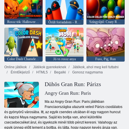
Rossz tök: Halloween Runner
Színgyűjtő: Crazy Runner
Őrült forradalom – Rendőrfutó Hyper Casual
Color Dash Chameleon Runner
Jó vs rossz anya
Fuss, Pig, Run
Online játékok
Játékok gyerekeknek
Játékok, ahol meg kell futtatni
Érintőkijelző
HTML5
Begalki
Gonosz nagymama
Dühös Gran Run: Párizs
Angry Gran Run: Paris
Ma az Angry Gran Run: Paris játékban
Franciaországba utazunk veled Párizs csodálatos
és gyönyörű városába. Itt, az egyik csendes utcában él egy nagyon huncut
és kapzsi Maya nagymama. Saját kis boltja van, ahol különféle
csecsebecséket árul, és igyekszik minél több pénzt keresni. Valahogy az
egyik ünnep előtt lement a boltba, és látta, hogy nagyon kevés áruja van.