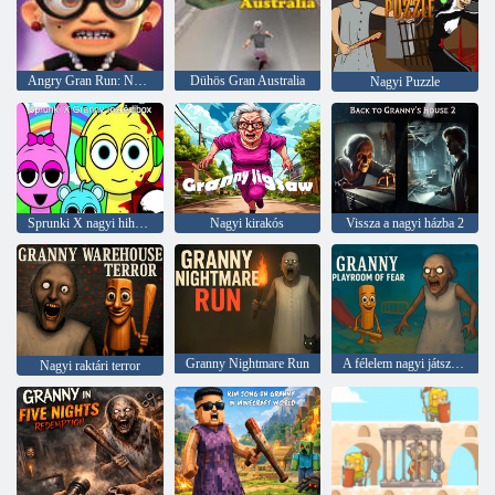
Angry Gran Run: Nagyifa
Dühös Gran Australia
Nagyi Puzzle
Sprunki X nagyi hihetetlen
Nagyi kirakós
Vissza a nagyi házba 2
Granny Nightmare Run
A félelem nagyi játszószobája
Nagyi raktári terror