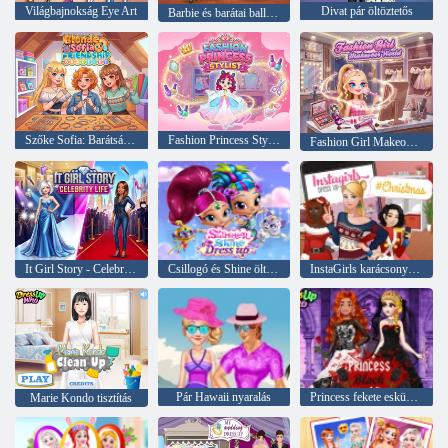
Világbajnokság Eye Art
Divat pár öltöztetős
Barbie és barátai ballagási parti
Szőke Sofia: Barátság karkötő
Fashion Princess Stylist
Fashion Girl Makeover World
It Girl Story - Celebrity Life
Csillogó és Shine öltöztetős
InstaGirls karácsonyi öltöztetős
Pár Hawaii nyaralás
Princess fekete esküvői ruha
Marie Kondo tisztítás