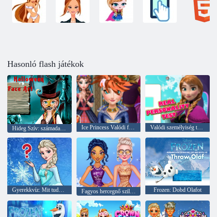
Hasonló flash játékok
Ice Princess Valódi frizurák
Valódi személyiség teszt
Hideg Szív: számadatokat Anna arcán a Halloween
Gyerekkvíz: Mit tudsz a Frozenről?
Frozen: Dobd Olafot
Fagyos hercegnő szilveszter