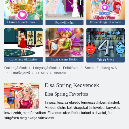
Disney húsvéti nyuszi fél
Nővérek együtt örökre
Esküvői ruha
Cutie lány öltöztetős
Pixie szauna flörtöl
Tűz és Víz 4
Online játékok
Lányos játékok
Felöltözni
Smink
Hideg szív
Érintőkijelző
HTML5
Android
Elsa Spring Kedvencek
Elsa Spring Favorites
Tavaszi lesz az ébredő természet hibernálásból.
Minden életre kel, virágokat és levélzet lányok is
lesz szebb, mert én voltam. Elsa nem akar lépést tartani a divattal, és
sürgősen meg akarja változtatni.