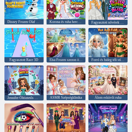
Disney Frozen Olaf Fancy Footworkje
Korona és ruha hercegnő esküvője
Fagyasztott nővérek esküvői boldogság
Fagyasztott Race 3D
Elsa Frozen szezon öltöztetős
Forró és hideg téli stílus
ASMR Szépségklinika
Álom esküvői ruha
Jennifer Öltöztetős Kihívás