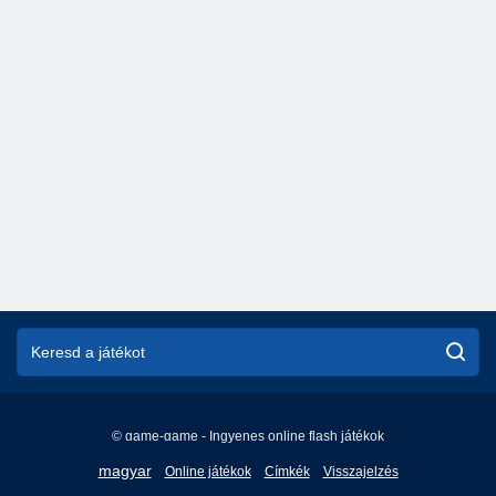
© game-game - Ingyenes online flash játékok
English
magyar
Online játékok
Címkék
Visszajelzés