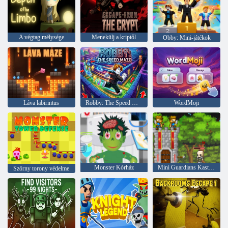
A végtag mélysége
Menekülj a kriptől
Obby: Mini-játékok
Láva labirintus
Robby: The Speed Maze
WordMoji
Monster Kórház
Mini Guardians Kastély védelem
Szörny torony védelme