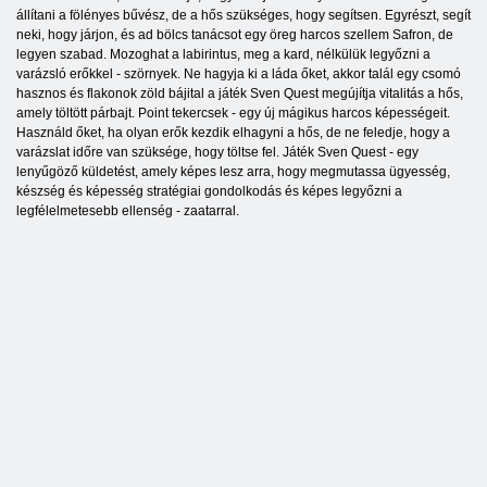
állítani a fölényes bűvész, de a hős szükséges, hogy segítsen. Egyrészt, segít
neki, hogy járjon, és ad bölcs tanácsot egy öreg harcos szellem Safron, de
legyen szabad. Mozoghat a labirintus, meg a kard, nélkülük legyőzni a
varázsló erőkkel - szörnyek. Ne hagyja ki a láda őket, akkor talál egy csomó
hasznos és flakonok zöld bájital a játék Sven Quest megújítja vitalitás a hős,
amely töltött párbajt. Point tekercsek - egy új mágikus harcos képességeit.
Használd őket, ha olyan erők kezdik elhagyni a hős, de ne feledje, hogy a
varázslat időre van szüksége, hogy töltse fel. Játék Sven Quest - egy
lenyűgöző küldetést, amely képes lesz arra, hogy megmutassa ügyesség,
készség és képesség stratégiai gondolkodás és képes legyőzni a
legfélelmetesebb ellenség - zaatarral.