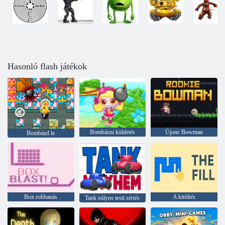
Hasonló flash játékok
Bombázni küldetés
Újonc Bowman
Bombázd le
Box robbanás
A kitöltés
Tank súlyos testi sértés