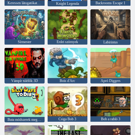
Keressen látogatókat 99 éjszaka
Backrooms Escape 1
Knight Legenda
Sírmester
Erdei szörnyek
Labirintus
Vámpír túlélők 3D
Bois d'Arc
Apró Diggers
Csiga Bob 3
Bob a rabló 3
Buta módszerek meghalása 2