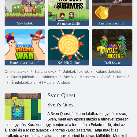
Sky hajtók
Aranybányász Tom
Az utolsó túlélő
Extrém harci háború
Kés Hit Online
Troll boksz
Online játékok
harci játékok
Játékok fiúknak
Kaland Játékok
Quest játékok
Labirintus
Akció
Monsters
Akció
harcoló
Érintőkijelző
HTML5
Android
Sven Quest
Sven's Quest
A Sven Quest játékban találkozik egy bátor srác,
Sven, ment egy epikus utazás a hírnevet szerezni,
mint egy hős. Karakter hogy menjen át a területén a Fekete-erdő, ahol az
állandó és a rossz találkozik a forrás - Lord zaatarral. Tartja magát az
uralkodó az erdő, és azt akarja, hogy elterjedt befolyás külföldön. Meg kell