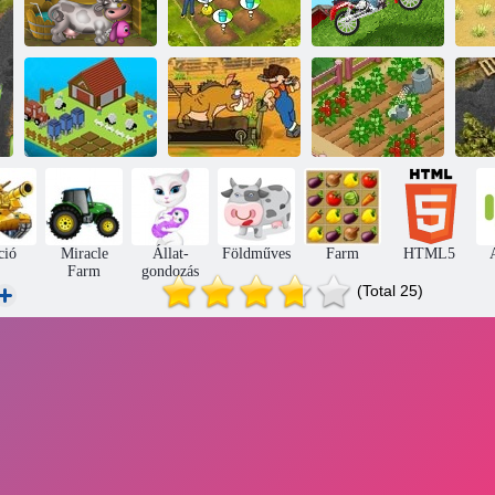
A vidéken
Farm Mania
Farmer-racer
Fa
Akadályai a
Build a farm
vaddisznó
Új Farmer 2
Yo
ció
Miracle
Állat-
Földműves
Farm
HTML5
Farm
gondozás
(Total 25)