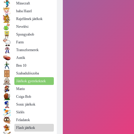
Minecraft
baba Hazel
Rajzfilmek játékok
Nevelési
Spongyabob
Farm
Transzformerek
Autók
Ben 10
Szabadulószoba
Játékok gyerekeknek
Mario
Csiga Bob
Sonic játékok
Síelés
Feladatok
Flash játékok