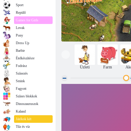
Sport
Repülő
Games for Girls
Lovak
Pony
Dress Up
Barbie
Ételkészítésre
Fodrász
Üzleti
Farm
Ak
Színezés
Smink
Fagyott
Farmer 2 - Save the Village
Színes blokkok
Dinoszauruszok
Kaland
Játékok két
Tűz és víz