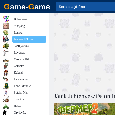
Buborékok
Mahjong
Logika
Játékok fiúknak
Tank játékok
Lövészet
Verseny Játékok
Zombies
Kaland
Labdarúgás
Lego NinjaGo
Spider-Man
Játék Juhtenyésztés onli
Stratégia
Háború
Orvlövész