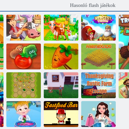
Hasonló flash játékok
Nap a
Mezőgazdasági
A Mergest
Mezőgazdasági
napok
Királyság
Farm puzzle
Farm puzzle -
történet 2
történet
Farmington
Hálaadás
Rusztikus Farm
Té
Howdy Farm
A pénz az élet
Escape