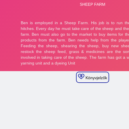
Könyvjelzők