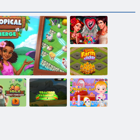
Lovagok és
menyasszonyok
Kis Farm
Clicker
tlen zsebfarm
Traktortenyésztési
Baba Hazel -
főnöke
Trópusi egyesülés
szimulátor
huncut macska