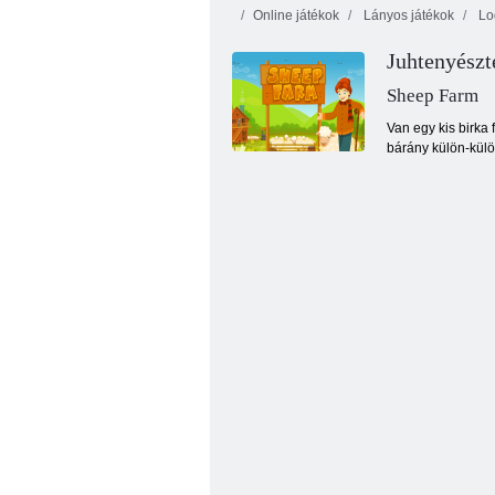
Online játékok
Lányos játékok
Log
Juhtenyészt
Sheep Farm
Van egy kis birka
bárány külön-külön
Bájos gazdaság