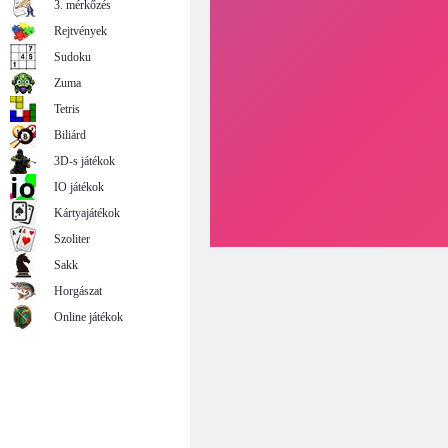
3. mérkőzés
Rejtvények
Sudoku
Zuma
Tetris
Biliárd
3D-s játékok
IO játékok
Kártyajátékok
Szoliter
Sakk
Horgászat
Online játékok