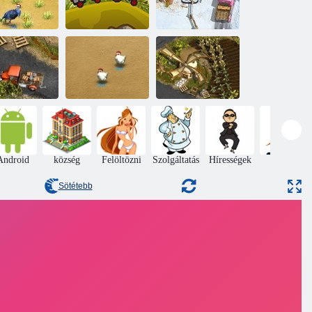
Farmer 3 -
rm Frenzy 3
Farm Express
Évszakok
uda Фермер
Farm őrület 2
Yoda Farmer
Android
község
Felöltözni
Szolgáltatás
Hírességek
Smink
Sötétebb