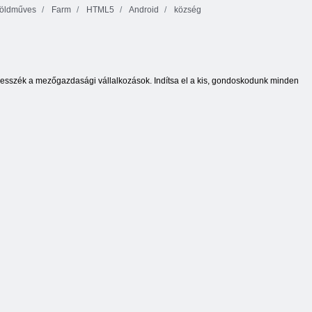
öldműves
Farm
HTML5
Android
község
fejlesszék a mezőgazdasági vállalkozások. Indítsa el a kis, gondoskodunk minden