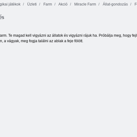
ikai játékok
Üzleti
Farm
Akció
Miracle Farm
Állat-gondozás
F
és
Baba Hazel:
Állatorvos
Bar fast food
Bevásárló utca
 farm. Te magad kell vigyázni az állatok és vigyázni rájuk ha. Próbálja meg, hogy 
, a vágyak, meg fogja találni az ablak a feje fölött.