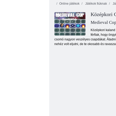
Online játékok
Játékok fiúknak
Já
Középkori C
Medieval Cop
Középkori kaland 
férfiak, hogy öng
csomó nagyon veszélyes csapdákat. Átadni ne
Sajtlaboratórium
nehéz volt eljutni, de te okosabb és ravasza