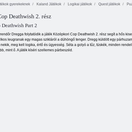
tékok gyerekeknek
Kaland Játékok
Logikai játékok
Quest játékok
Puz
op Deathwish 2. rész
Álom Blox
Pénzszerelők 2
Mexikó Rex
 Deathwish Part 2
rendőr Dregga folytatódik a játék Középkori Cop Deathwish 2. rész segít a hős kiseg
yilkos leugranak egy magas szikláról a dühöngő tenger. Dregg küldött egy párhuza
kik, meg kell logika, értő és ügyesség. Séta a golyó a tűz, tüskék, minden rendelke
bb, mint ő. A játék kíséri szellemes párbeszéd.