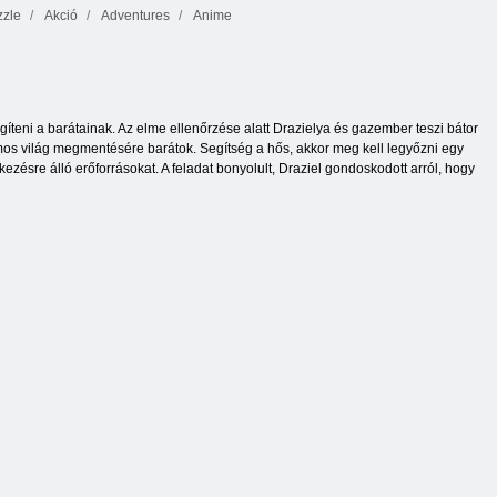
zle
Akció
Adventures
Anime
íteni a barátainak. Az elme ellenőrzése alatt Drazielya és gazember teszi bátor
mos világ megmentésére barátok. Segítség a hős, akkor meg kell legyőzni egy
zésre álló erőforrásokat. A feladat bonyolult, Draziel gondoskodott arról, hogy