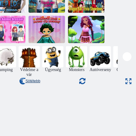
y darab anime
Tanítsd meg a
Sárkánygolyó
lányok
szerelmet
trivia showdown
Hercegnő baba
Pár anime
öltözködjön a
Fantasy anime
szekrény
szépségnek
öltözködés
Jumping
Védelme a
Ügyesség
Monsters
Autóverseny
Gyűjtése
vár
tételek
Sötétebb