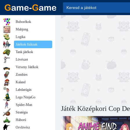
Buborékok
Mahjong
Logika
Játékok fiúknak
Tank játékok
Lövészet
Verseny Játékok
Zombies
Kaland
Labdarúgás
Lego NinjaGo
Spider-Man
Játék Középkori Cop Dea
Stratégia
Háború
Orvlövész