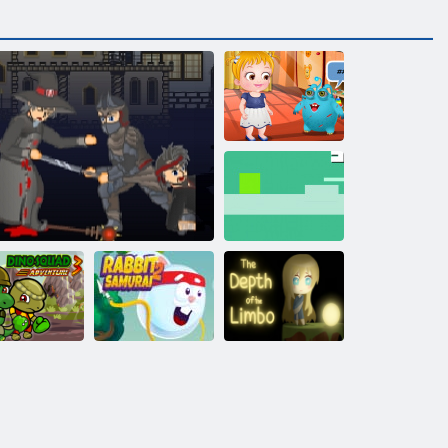
Baba Hazel
Alien
barátodnak
Gravitációs csap
Dino Squad
A végtag
dventure 3
Feudalizmus 3
Nyúl Samurai 2
mélysége