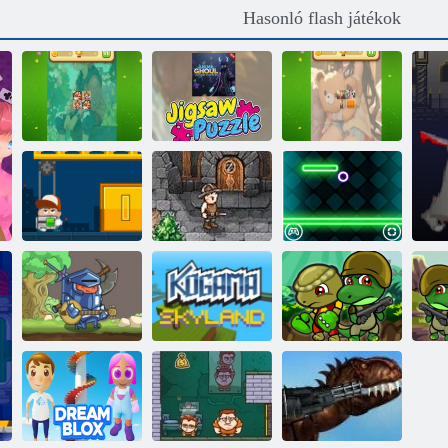
Hasonló flash játékok
Anime tigris
Anime ghoul
Kawaii anime
memória
kirakós
memória
mérkőzés
rejtvények
mérkőzés
Boss szint
Shootout
Zseb RPG
Földrajziugrás
Kogama:
Dino csapat
Szerelmes lovag
Skyland
kalandja
A