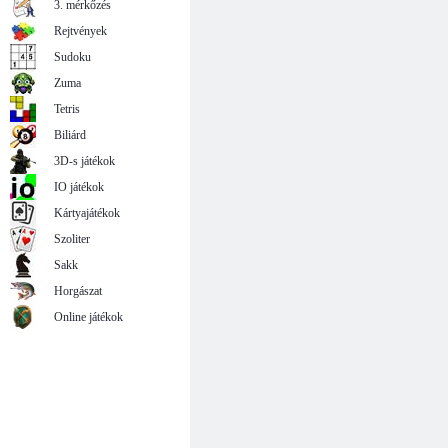
3. mérkőzés
Rejtvények
Sudoku
Zuma
Tetris
Biliárd
3D-s játékok
IO játékok
Kártyajátékok
Szoliter
Sakk
Horgászat
Online játékok