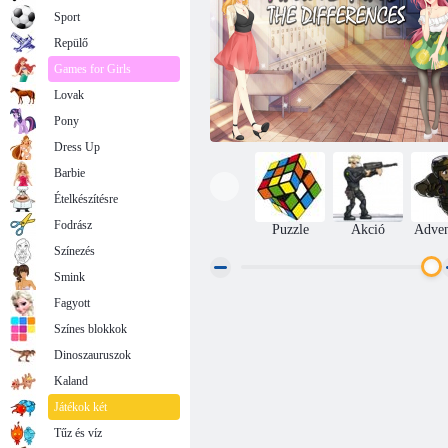
Sport
Repülő
Games for Girls
Lovak
Pony
Dress Up
Barbie
Ételkészítésre
Fodrász
Puzzle
Akció
Adven
Színezés
Smink
Fagyott
Anime megtalálja a különbségeket
Színes blokkok
Dinoszauruszok
Kaland
Játékok két
Tűz és víz