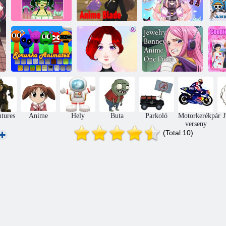
Aranyos anime
Anime
Eg
lány öltöztetős
Anime penge
öltözködjön moe
Anime babák
Ékszerek
öltözködnek a
bonney anime
Sprunka animált
játékokkal
egy darab
tures
Anime
Hely
Buta
Parkoló
Motorkerékpár
verseny
(Total 10)