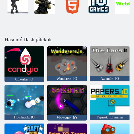
Hasonló flash játékok
Wanderers. IO
Az autók. IO
Cukorka. IO
Hóvilágok. IO
Papírok. IO mánia
Wormania. IO