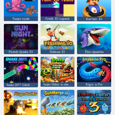
Tutajos royale
Festék. IO csapatok
Kart harc. IO
Pisztoly éjszaka. IO
Halászat. IO
Éhes cápaaréna
Snake Slither. io olasz Brainrot
Kígyó. io Pro
Snake 2077: Glitch War