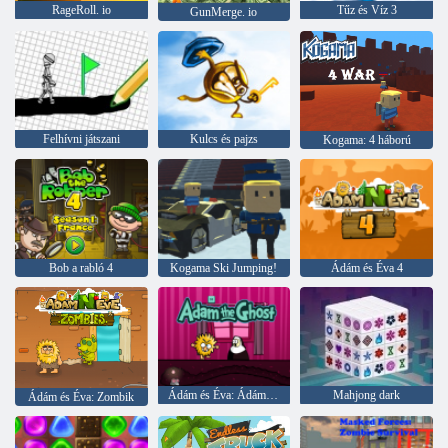
RageRoll. io
Tűz és Víz 3
GunMerge. io
Felhívni játszani
Kulcs és pajzs
Kogama: 4 háború
Bob a rabló 4
Kogama Ski Jumping!
Ádám és Éva 4
Ádám és Éva: Ádám Ghost
Mahjong dark
Ádám és Éva: Zombik