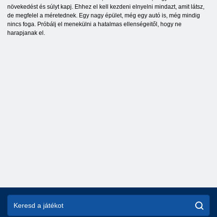
növekedést és súlyt kapj. Ehhez el kell kezdeni elnyelni mindazt, amit látsz,
de megfelel a méretednek. Egy nagy épület, még egy autó is, még mindig
nincs foga. Próbálj el menekülni a hatalmas ellenségeitől, hogy ne
harapjanak el.