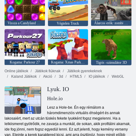
Vissza a Candyland 2 -hez
Álarcos erők: zombi túlélés
Végtelen Truck
Kogama: Parkour 27
Kogama: Xmas Parkour
Tigris -szimulátor 3D
Online játékok
Játékok fiúknak
Játékok gyerekeknek
Kaland Játékok
Akció
3d
HTML5
IO játékok
WebGL
Lyuk. IO
Hole.io
Lesz a Hole-be. Én egy rémálom a
háromdimenziós virtuális éhségért és annak
lakosaiért, mert az utcán tüskés fekete lyukként fogsz megjelenni. Ha a
lelkiismeret gyötrődik, ne zavarja a munkát, de sokan, akik profitálni akarnak,
ide fog jönni, nem fogsz egyedül lenni. Ez azt jelenti, hogy kemény verseny
van. Eleinte a kerek karaktered kicsi, ami arra ösztönöz, hogy minél előbb