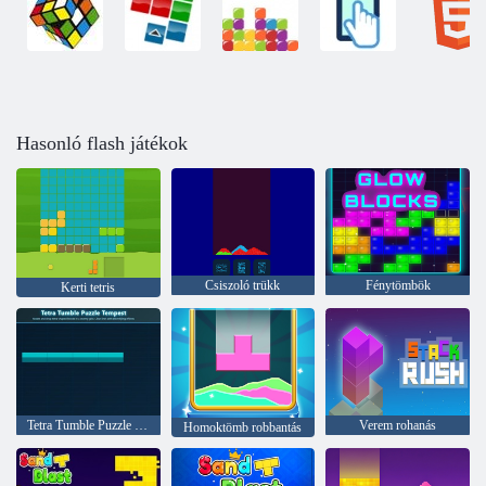
Hasonló flash játékok
Csiszoló trükk
Fénytömbök
Kerti tetris
Tetra Tumble Puzzle játék
Verem rohanás
Homoktömb robbantás