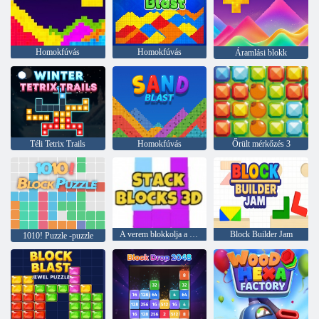
Homokfúvás
Homokfúvás
Áramlási blokk
Téli Tetrix Trails
Homokfúvás
Őrült mérkőzés 3
A verem blokkolja a 3D -t
Block Builder Jam
1010! Puzzle -puzzle