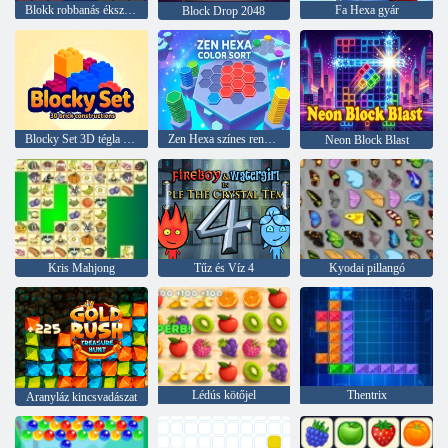
Blokk robbanás ékszer puzzle
Fa Hexa gyár
Block Drop 2048
Blocky Set 3D tégla konstrukciók
Zen Hexa színes rendezés
Neon Block Blast
Kris Mahjong
Tűz és Víz 4
Kyodai pillangó
Lédús kötőjel
Thentrix
Aranyláz kincsvadászat