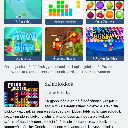
Buborékbáj
Onet Connect
Tizenegy tizenegy
Aqua Blitz
Átkozott kincs 2
Végtelen Bubbles
Online játékok
Játékok gyerekeknek
Logikai játékok
Puzzle
Színes blokkok
Tetris
Érintőkijelző
HTML5
Android
Színblokkok
Color blocks
A legjobb módja az idő átadásának olyan játék,
ahol a fő karakterek színes blokkok. A játék Szín
blokkok - ez csak az, amire szükséged van. Ebben több műfaj kapcsolódott,
köztük mindenki kedvenc tetrisje. A különbség az, hogy a blokkokból
származó darabok nem esnek felülről lefelé, és három rész jelenik meg a
képernyő alján, így Önnek lehetősége van választani. Helyezze őket a