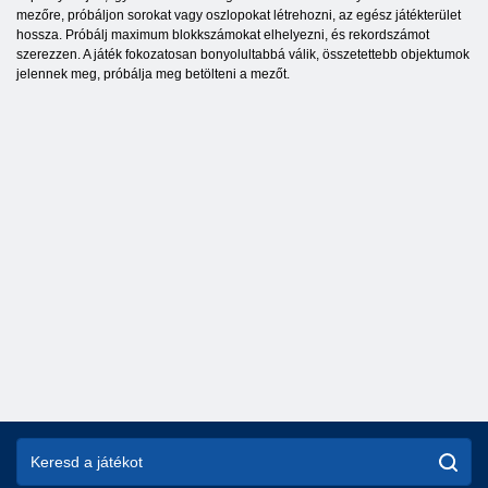
mezőre, próbáljon sorokat vagy oszlopokat létrehozni, az egész játékterület
hossza. Próbálj maximum blokkszámokat elhelyezni, és rekordszámot
szerezzen. A játék fokozatosan bonyolultabbá válik, összetettebb objektumok
jelennek meg, próbálja meg betölteni a mezőt.