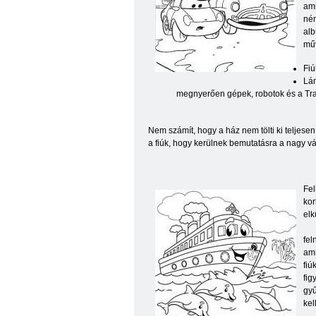
ami
ném
alb
műv
Fiú
Lán
megnyerően gépek, robotok és a Tr
Nem számít, hogy a ház nem tölti ki teljes
a fiúk, hogy kerülnek bemutatásra a nagy v
Fel
kor
elk
fel
ami
fiú
fig
gyű
kel