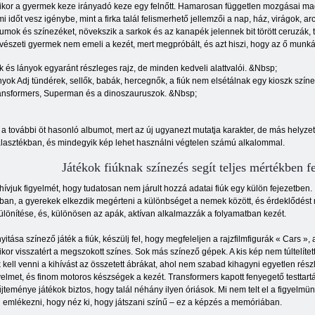
kor a gyermek keze irányadó keze egy felnőtt. Hamarosan független mozgásai mag
i időt vesz igénybe, mint a firka talál felismerhető jellemzői a nap, ház, virágok, a
umok és színezéket, növekszik a sarkok és az kanapék jelennek bit törött ceruzák, t
észeti gyermek nem emeli a kezét, mert megpróbált, és azt hiszi, hogy az ő munkáj
k és lányok egyaránt részleges rajz, de minden kedveli alattvalói. &Nbsp;
yok Adj tündérek, sellők, babák, hercegnők, a fiúk nem elsétálnak egy kioszk szín
ansformers, Superman és a dinoszauruszok. &Nbsp;
en a további öt hasonló albumot, mert az új ugyanezt mutatja karakter, de más hel
álasztékban, és mindegyik kép lehet használni végtelen számú alkalommal.
Játékok fiúknak színezés segít teljes mértékben fe
hívjuk figyelmét, hogy tudatosan nem járult hozzá adatai fiúk egy külön fejezetben. I
ban, a gyerekek elkezdik megérteni a különbséget a nemek között, és érdeklődést
ülönítése, és, különösen az apák, aktívan alkalmazzák a folyamatban kezét.
nyitása színező játék a fiúk, készülj fel, hogy megfeleljen a rajzfilmfigurák « Cars 
kor visszatért a megszokott színes. Sok más színező gépek. A kis kép nem túltelíte
k kell venni a kihívást az összetett ábrákat, ahol nem szabad kihagyni egyetlen rész
yelmet, és finom motoros készségek a kezét. Transformers kapott fenyegető testtartá
jteménye játékok biztos, hogy talál néhány ilyen óriások. Mi nem telt el a figyel
l emlékezni, hogy néz ki, hogy játszani színű – ez a képzés a memóriában.