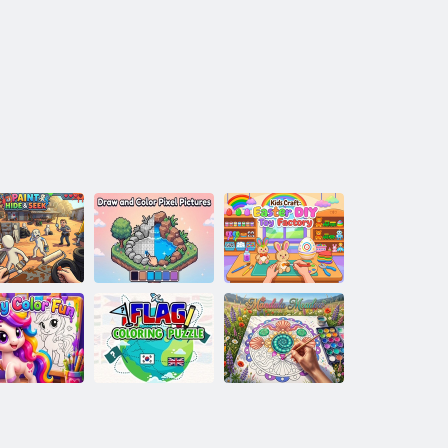
Kézműves
Rajzoljon és
gyerekeknek:
aint Hide &
színezzen pixel
húsvéti
Seek
képeket
barkácsjátékgyár
Flag színező