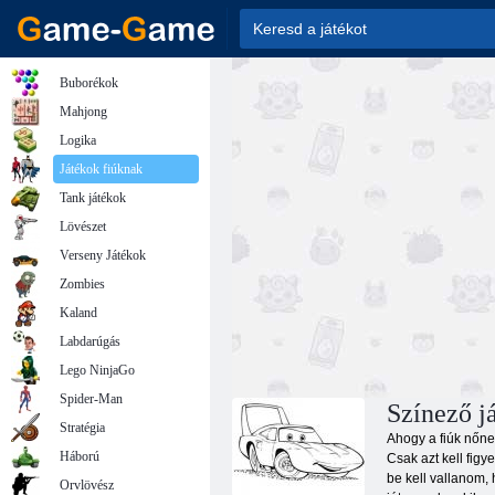
Buborékok
Mahjong
Logika
Játékok fiúknak
Tank játékok
Lövészet
Verseny Játékok
Zombies
Kaland
Labdarúgás
Lego NinjaGo
Spider-Man
Színező j
Stratégia
Ahogy a fiúk nőnek
Háború
Csak azt kell figy
be kell vallanom, 
Orvlövész