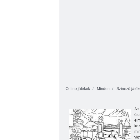
Szín A kocka
kifestőkönyv
Online játékok
Minden
Színező játék
A t
és 
elm
kez
min
vig