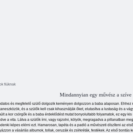
Színezés
szerint
Színes puzzle
Po
ok fiúknak
Mindannyian egy művész a szíve
udatos és megfelelő szülő dolgozik keményen dolgozzon a baba alaposan. Ehhez
taneszközök, és a szülők kell csak kihasználják őket, elutasítva a lustaság és a vág
últ a kor csörgők és a baba érdeklődést mutat bonyolultabb folyamatok, ez egy kis
dve a vita. Látva a szülők írni, vagy rajzolni, kölyök, megragadva a pillanatban me
denki képes elérni ezt. Hamarosan, tapéta és a padló a művészeti díszíteni az első 
yázzon a vásárlás albumok, tollak, ceruzák és zsírkréták, festékek. Az első bontás 