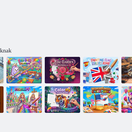
úknak
Őszi fiúk
Rózsakert
Festmény zászló
P
kifestőkönyv
Mandala sz. 4
színek ASMR
Színezés -
Színezés szám
Világzászló: