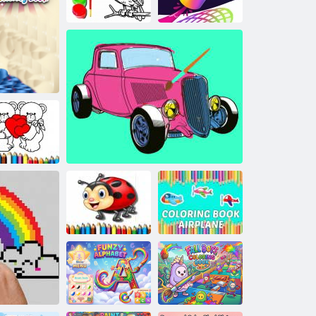
festőkönyvem
Sas
kifestőkönyv
Szórakoztató kifestőkönyv
Festhetek
Boldog
alentin-nap
v
színezés
Katicabogár
Kifestőkönyv
kifestőkönyv
Hot Rod színezés
repülőgép