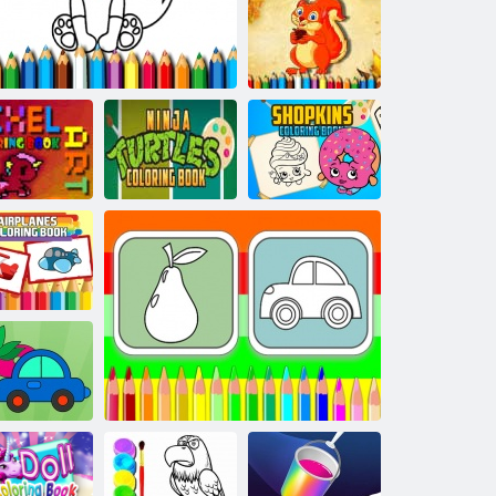
Gyümölcsfesték
Mókus
kifestőkönyv
Pixel Art
Ninja teknősök
Shopkins
ifestőkönyv
Fox kifestőkönyv
kifestőkönyv
kifestőkönyv
epülőgépek
ifestőkönyv