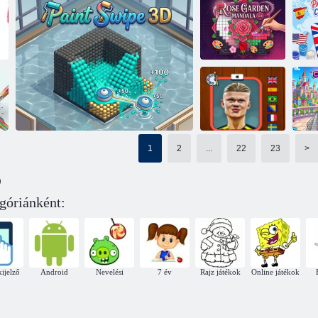
Vissza az
Döntetlen Pixels
iskolába:
Heroes Face
Háziállatok kifestőkönyv
Cipőfestés
Rózsakert
Fe
Mandala sz. 4
Pixel színezés
s
1
2
...
22
23
>
Haaland
)
kifestőkönyv
góriánként:
Paint Swipe 3D
kijelző
Android
Nevelési
7 év
Rajz játékok
Online játékok