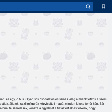
ban, és egy jó buli. Olyan sok csodálatos és színes világ a miénk tetszik a szem.
 tájak, állatok, rajzfilmfigurák képviselteti magát minden fekete-fehér kép. Bár
tonai felszerelések, vonzza a figyelmet a fiatal férfiak és felkérik, hogy