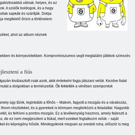
abiztosabbá válnak, helyes, és ez
rcok. A szülők boldogok, és a hegy
ollak sapkák és szárítják. Dobja
a megfelelő őrizni a történelem.
ezéket, ahol az album néznek
yzetekben és környezetekben. Kompromisszumos segít megtalálni játékok színezés
jleszteni a fiús
gazán kiválasztott csak azok, akik érdekelni fogja játszani velük. Kezdve fiatal
 mutat a dolgokban a természetük. Ők fektették a vérében szempontok
», amely úgy tűnik, leginkább a főhős – Makvin, fagyott a mozgás és a várakozás,
tt finom részleteket, és a gyerekek is könnyen megbirkózni a feladattal. Nagyobb
letét, és felhívni a pontos mozgás. Ez a tevékenység hasznos, amely fejleszti a
s, de ez nem megijeszteni a fiúkat, mert ezekkel foglalkozni velük – saját
münket és képregény hősök. Mindegyiknek megvan az eredeti ruha, először is meg