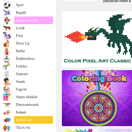
játszanak nekik 
Sport
Repülő
Games for Girls
Lovak
Pony
Dress Up
Barbie
Ételkészítésre
Fodrász
Színezés
Smink
Fagyott
Színes blokkok
Dinoszauruszok
Kaland
Színes Pixel Art Classic
Játékok két
Tűz és víz