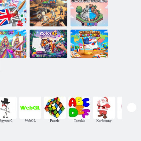
Őszi fiúk
Vicces ábécé
kifestőkönyv
Rajzoljon és
stmény zászló
Paint Hide &
színezzen pixel
zínek ASMR
Seek
képeket
Színezés -
Színezés szám
Világzászló:
Színezés
szerint
Színes puzzle
Egyszerű
WebGL
Puzzle
Tanulás
Karácsony
Állatok