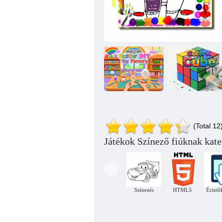
Kézműves
gyerekeknek:
húsvéti
(Total 12
barkácsjátékgyár
Zenei kifestőkönyv
Szín A kocka
Játékok Színező fiúknak kate
Színezés
HTML5
Érintő