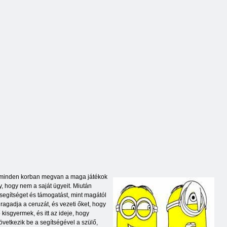
ny Color Fun
puzzle
Mandala-rét
 minden korban megvan a maga játékok
y, hogy nem a saját ügyeit. Miután
 segítséget és támogatást, mint magától
gragadja a ceruzát, és vezeti őket, hogy
kisgyermek, és itt az ideje, hogy
következik be a segítségével a szülő,