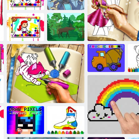
kifestőkönyv
kifestőkönyv
Lamborghini színező könyv
Halfestőkönyv
Ki
Téli festési
könyv
Kalóz alkotója
Futball
Vadállatok
kifestőkönyv
színezése
Teherautók
V
kifestőkönyv
Doll színező köny