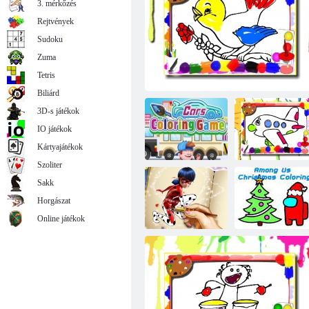
3. mérkőzés
Rejtvények
Sudoku
Zuma
Tengeri lények kifestőkönyv
Tetris
Biliárd
3D-s játékok
IO játékok
Kártyajátékok
Szoliter
Sakk
Horgászat
Autók színező
Repülőgép
játék
Madarak színező könyv
kifestőkönyv
Online játékok
Közöttünk
Pontozott lány
karácsonyi
színező könyv
színezés