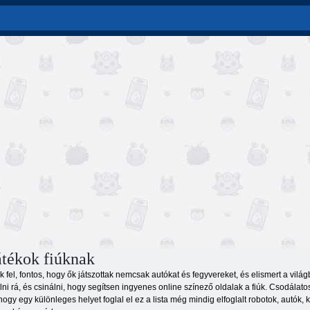
átékok fiúknak
 fel, fontos, hogy ők játszottak nemcsak autókat és fegyvereket, és elismert a világ
elni rá, és csinálni, hogy segítsen ingyenes online színező oldalak a fiúk. Csodálatos
hogy egy különleges helyet foglal el ez a lista még mindig elfoglalt robotok, autók, ka