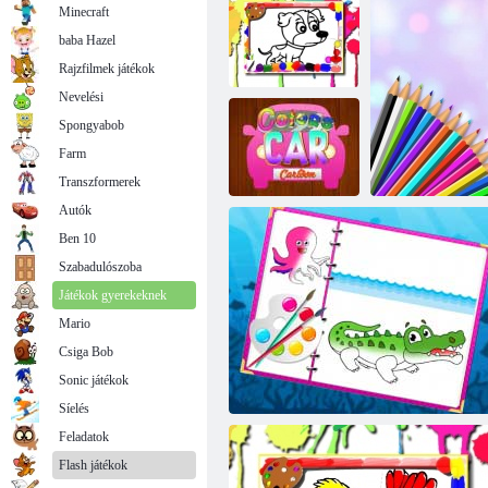
Minecraft
baba Hazel
Rajzfilmek játékok
Nevelési
Spongyabob
Kutyák
Farm
kifestőkönyv
Kifestőkönyv
Transzformerek
Autók
Ben 10
Színek Car
Szabadulószoba
Cartoon
Játékok gyerekeknek
Mario
Csiga Bob
Sonic játékok
Aranyos p
Síelés
Feladatok
Flash játékok