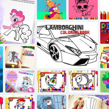
Monster Truck
színező könyv
Vissza az
Kaland-idő
iskolába: Lol
színező könyv
DIY telefontok készítő
kifestőkönyv
k
Kitty
R
óni kifestőkönyv
kifestőkönyv
k
Aranyos állatok
Csirke