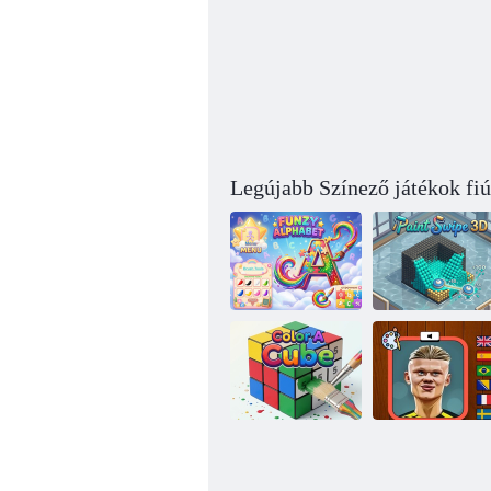
Legújabb Színező játékok fi
Vicces ábécé
Paint Swipe 3D
Haaland