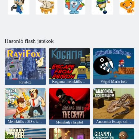
Hasonló flash játékok
Kogama: menekülés a börtönből
Végső Mario fuss
Rayifox
Menekülés a 3D-s iskolából
Anaconda Escape szimulátor
Menekülj a kriptől