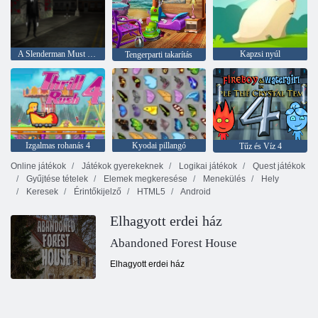
A Slenderman Must Die: Silent Streets
Kapzsi nyúl
Tengerparti takarítás
Izgalmas rohanás 4
Kyodai pillangó
Tűz és Víz 4
Online játékok
Játékok gyerekeknek
Logikai játékok
Quest játékok
Gyűjtése tételek
Elemek megkeresése
Menekülés
Hely
Keresek
Érintőkijelző
HTML5
Android
Elhagyott erdei ház
Abandoned Forest House
Elhagyott erdei ház