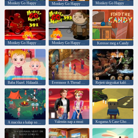
Monkey Go Happy Stage 359
Monkey Go Happy Stage 379
Monkey Go Happy Stage 371
Monkey Go Happy Stage 391
Monkey Go Happy Stage 393
Keresse meg a Candy
Baba Hazel. Hálaadás szórakoztató
Evermoor A Thread of Fate
Rejtett tárgyakat kalóz kincs
Valentin nap a mozi
Kogama A Case Ghost ház
A macska a kalap sokat tud róla! Camp ideje