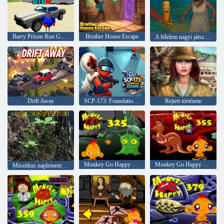
Barry Prison Run GTO 6
Brother House Escape
A félelem nagyi játszószobája
Drift Away
SCP-173: Foundation Escape
Rejtett története
Monkey Go Happy Stage 325
Monkey Go Happy Stage 355
Misztikus naplemente erdő