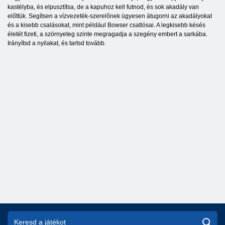
kastélyba, és elpusztítsa, de a kapuhoz kell futnod, és sok akadály van
előttük. Segítsen a vízvezeték-szerelőnek ügyesen átugorni az akadályokat
és a kisebb csalásokat, mint például Bowser csatlósai. A legkisebb késés
életét fizeti, a szörnyeteg szinte megragadja a szegény embert a sarkába.
Irányítsd a nyilakat, és tartsd tovább.