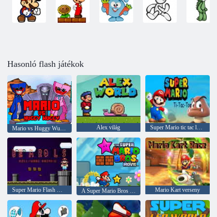
Hasonló flash játékok
Alex világ
Super Mario tic tac lábujj
Mario vs Huggy Wuggy
Super Mario Flash Halloween verzió
Mario Kart verseny
A Super Mario Bros film v. 3