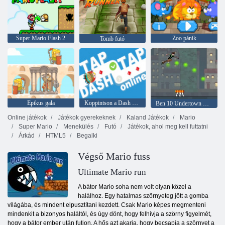
Super Mario Flash 2
Zoo pánik
Tomb futó
Epikus gala
Koppintson a Dash Online elemre
Ben 10 Undertown Runner
Online játékok
Játékok gyerekeknek
Kaland Játékok
Mario
Super Mario
Menekülés
Futó
Játékok, ahol meg kell futtatni
Árkád
HTML5
Begalki
Végső Mario fuss
Ultimate Mario run
A bátor Mario soha nem volt olyan közel a
halálhoz. Egy hatalmas szörnyeteg jött a gomba
világába, és mindent elpusztítani kezdett. Csak Mario képes megmenteni
mindenkit a bizonyos haláltól, és úgy dönt, hogy felhívja a szörny figyelmét,
hogy a bátor ember után futjon. A hős azt akarja, hogy becsapja a szörnyet a