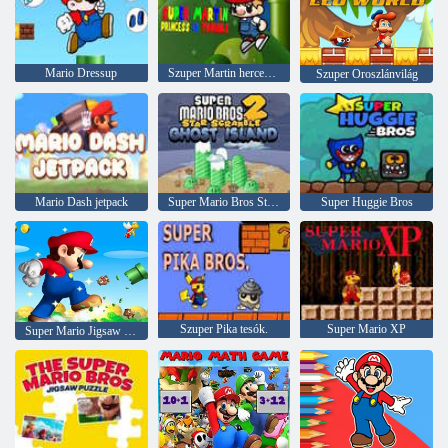
Mario Dressup
Szuper Martin hercegnő bajban
Szuper Oroszlánvilág
Mario Dash jetpack
Super Mario Bros Star Scramble 2 Ghost Island
Super Huggie Bros
Szuper Pika tesók.
Super Mario XP
Super Mario Jigsaw Puzzle: 2. évad