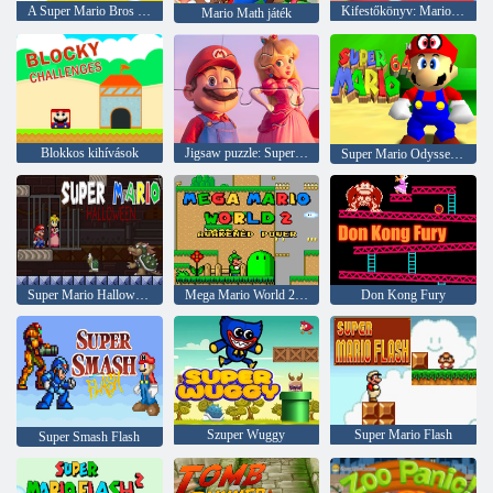
A Super Mario Bros kirakós játék
Kifestőkönyv: Mario Happy Skating
Mario Math játék
Blokkos kihívások
Jigsaw puzzle: Super Mario
Super Mario Odyssey 64
Super Mario Halloween
Mega Mario World 2 felébresztett ereje
Don Kong Fury
Szuper Wuggy
Super Mario Flash
Super Smash Flash