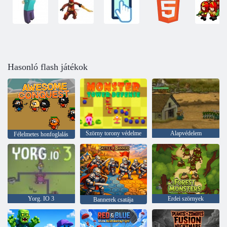
Hasonló flash játékok
Szörny torony védelme
Alapvédelem
Félelmetes honfoglalás
Yorg. IO 3
Erdei szörnyek
Bannerek csatája