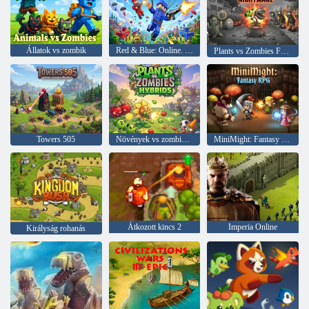
Állatok vs zombik
Red & Blue: Online. Épít! Elpusztítani! Harc!
Plants vs Zombies Fusion Nightmare
Towers 505
Növények vs zombik hibridek
MiniMight: Fantasy RPG
Átkozott kincs 2
Imperia Online
Királyság rohanás