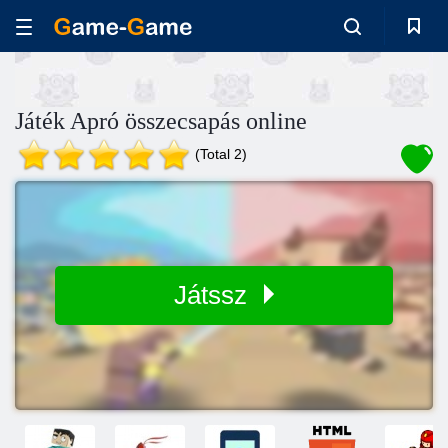
Játék Apró összecsapás online
(Total 2)
Játssz