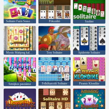
Solitaire Farm Seasons 4
Pókszáltó
Szoliter
Mystic Mahjong kalandok
Troy Solitaire
Spiderette Solitaire
Felhőkarcoló Solitaire
Piramis Klondike
Sztrájkos pasziánsz