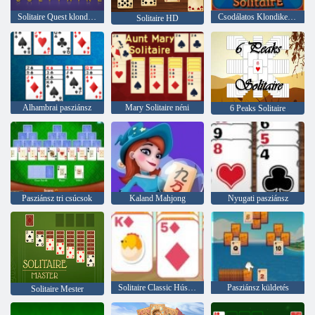
Solitaire Quest klondike
Csodálatos Klondike Pasziánsz
Solitaire HD
Alhambrai pasziánsz
Mary Solitaire néni
6 Peaks Solitaire
Pasziánsz tri csúcsok
Kaland Mahjong
Nyugati pasziánsz
Solitaire Classic Húsvét
Pasziánsz küldetés
Solitaire Mester