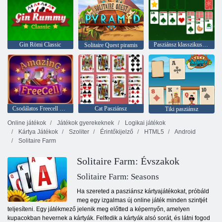
Gin Römi Classic
Pasziánsz klasszikus karácsony
Solitaire Quest piramis
Csodálatos Freecell Solitaire
Cat Pasziánsz
Tiki pasziánsz
Online játékok
Játékok gyerekeknek
Logikai játékok
Kártya Játékok
Szoliter
Érintőkijelző
HTML5
Android
Solitaire Farm
Solitaire Farm: Évszakok
Solitaire Farm: Seasons
Ha szereted a pasziánsz kártyajátékokat, próbáld
meg egy izgalmas új online játék minden szintjét
teljesíteni. Egy játékmező jelenik meg előtted a képernyőn, amelyen
kupacokban hevernek a kártyák. Felfedik a kártyák alsó sorát, és látni fogod