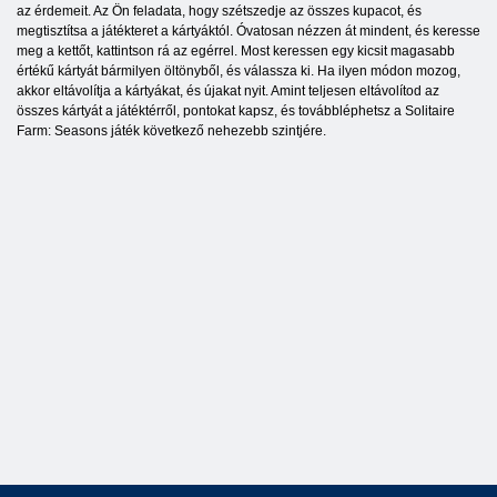
az érdemeit. Az Ön feladata, hogy szétszedje az összes kupacot, és
megtisztítsa a játékteret a kártyáktól. Óvatosan nézzen át mindent, és keresse
meg a kettőt, kattintson rá az egérrel. Most keressen egy kicsit magasabb
értékű kártyát bármilyen öltönyből, és válassza ki. Ha ilyen módon mozog,
akkor eltávolítja a kártyákat, és újakat nyit. Amint teljesen eltávolítod az
összes kártyát a játéktérről, pontokat kapsz, és továbbléphetsz a Solitaire
Farm: Seasons játék következő nehezebb szintjére.