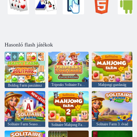
Hasonló flash játékok
Tripeaks Solitaire Farm Edition
Mahjongi gazdaság
Boldog Farm pasziánsz
Solitaire Farm Seasons 2
Solitaire Farm 3. évad
Solitaire Mahjong Farm 2