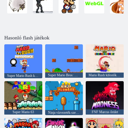
Hasonló flash játékok
Super Mario Bros: Két játékos hack
Mario Rush kifestőkönyv
Super Mario Rush különbség
Super Mario 63
FNF Marcus őrület
Ninja vízvezeték-szerelő