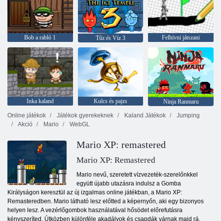
Bob a rabló 1
Felhívni játszani
Tűz és Víz 3
Inka kaland
Kulcs és pajzs
Ninja Ranmaru
Online játékok
Játékok gyerekeknek
Kaland Játékok
Jumping
Akció
Mario
WebGL
Mario XP: remastered
Mario XP: Remastered
Mario nevű, szeretett vízvezeték-szerelőnkkel
együtt újabb utazásra indulsz a Gomba
Királyságon keresztül az új izgalmas online játékban, a Mario XP:
Remasteredben. Mario látható lesz előtted a képernyőn, aki egy bizonyos
helyen lesz. A vezérlőgombok használatával hősödet előrefutásra
kényszeríted. Útközben különféle akadályok és csapdák várnak majd rá,