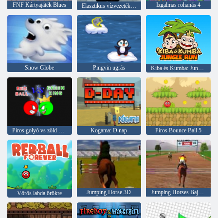
FNF Kártyajáték Blues
Izgalmas rohanás 4
Elasztikus vízvezeték szerelők
Snow Globe
Pingvin ugrás
Kiba és Kumba: Jungle Run
Piros golyó vs zöld király
Kogama: D nap
Piros Bounce Ball 5
Jumping Horse 3D
Jumping Horses Bajnokok
Vörös labda örökre