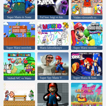
Super Mario és Sonic
Fnf boo: luigi vs kingboo
Vidám vízvezeték-szerelő színezés
Super Márió testvérek.
Mario kifestőkönyv gyerekeknek
Super Márió testvérek. Wonder v. 2
Super Spy Mario VS Skibidi WC
Super Mario & Sonic FNF tánc
Skibidi WC vs Wario