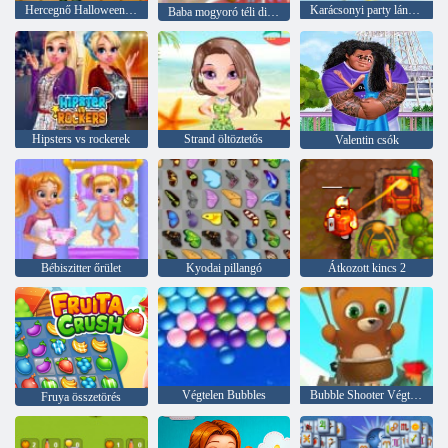
Hercegnő Halloween Party
Karácsonyi party lányok
Baba mogyoró téli divat
Hipsters vs rockerek
Strand öltöztetős
Valentin csók
Bébiszitter őrület
Kyodai pillangó
Átkozott kincs 2
Végtelen Bubbles
Bubble Shooter Végtelen
Fruya összetörés