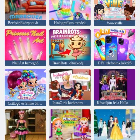
Bevásárlóközpont átalakítása
Holografikus trendek
Wowzville
Nail Art hercegnő
BrainRots: öltözködjön és belsőépítészet
DIY telefontok készítő
InstaGirls karácsonyi öltöztetős
Készüljön fel a Halloweenra
Csillogó és Shine öltöztetős