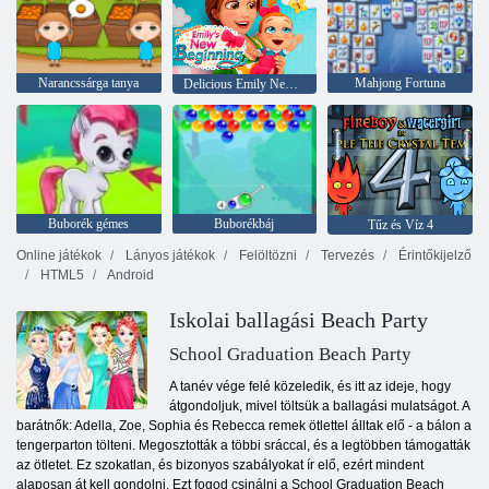
Narancssárga tanya
Mahjong Fortuna
Delicious Emily New Beginning
Buborék gémes
Buborékbáj
Tűz és Víz 4
Online játékok
Lányos játékok
Felöltözni
Tervezés
Érintőkijelző
HTML5
Android
Iskolai ballagási Beach Party
School Graduation Beach Party
A tanév vége felé közeledik, és itt az ideje, hogy
átgondoljuk, mivel töltsük a ballagási mulatságot. A
barátnők: Adella, Zoe, Sophia és Rebecca remek ötlettel álltak elő - a bálon a
tengerparton tölteni. Megosztották a többi sráccal, és a legtöbben támogatták
az ötletet. Ez szokatlan, és bizonyos szabályokat ír elő, ezért mindent
alaposan át kell gondolni. Ezt fogod csinálni a School Graduation Beach