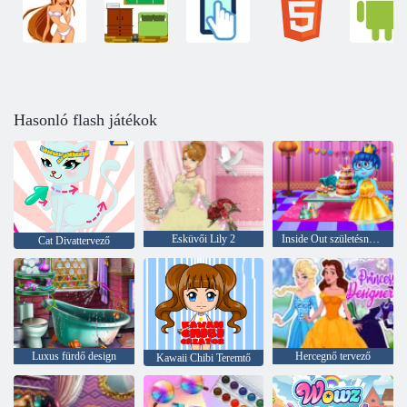
Hasonló flash játékok
Esküvői Lily 2
Inside Out születésnapi parti
Cat Divattervező
Luxus fürdő design
Hercegnő tervező
Kawaii Chibi Teremtő