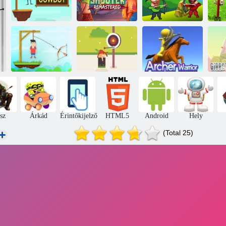
Az Apple
A Cowboy
Shooter
mentése
remastered
Íjász vs Archer
Í
Archer úr
Kis íjász
Íjász harcos
Gib
ász
Árkád
Érintőkijelző
HTML5
Android
Hely
(Total 25)