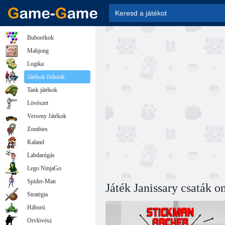
Buborékok
Mahjong
Logika
Játékok fiúknak
Tank játékok
Lövészet
Verseny Játékok
Zombies
Kaland
Labdarúgás
Lego NinjaGo
Spider-Man
Játék Janissary csaták o
Stratégia
Háború
Orvlövész