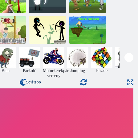
Sherwood
jászat Clash
Fehér íjász
Shooter
Stickman Archer
bets íjmester
Online 4
Őrült Archer
Buta
Parkoló
Motorkerékpár
Jumping
Puzzle
Akció
verseny
Sötétebb