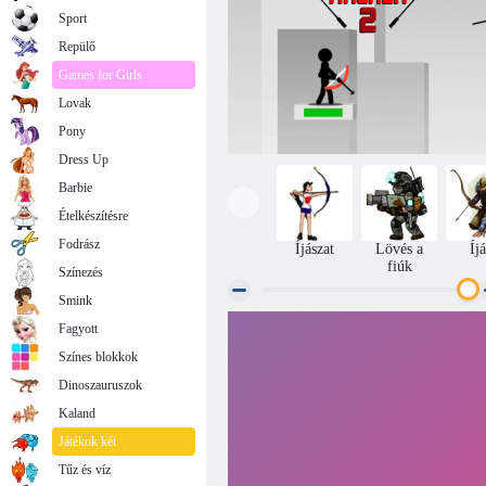
Sport
Repülő
Games for Girls
Lovak
Pony
Dress Up
Barbie
Ételkészítésre
Fodrász
Íjászat
Lövés a
Íj
fiúk
Színezés
Smink
Fagyott
Stickman Archer 2
Színes blokkok
Dinoszauruszok
Kaland
Játékok két
Tűz és víz