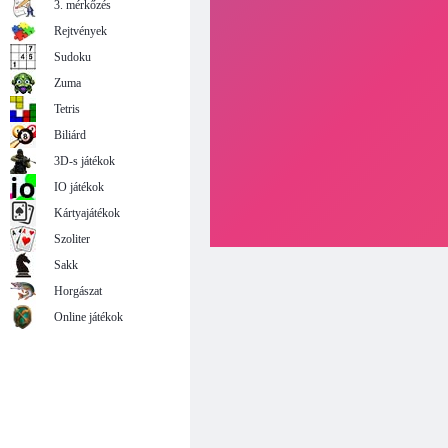
3. mérkőzés
Rejtvények
Sudoku
Zuma
Tetris
Biliárd
3D-s játékok
IO játékok
Kártyajátékok
Szoliter
Sakk
Horgászat
Online játékok