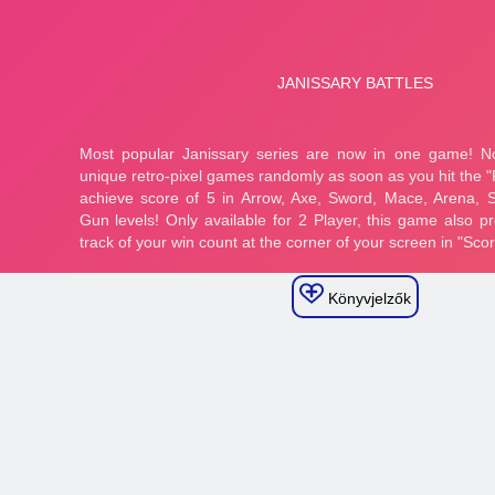
Könyvjelzők