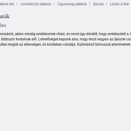
tékok két
Lövöldözős játékok
Ügyességi játékok
Íjászat
Lövés a fiúk
saták
Hátsó udvari
Ninja gyerek vs
Inka kaland
hősök
zombik
les
janissárist, akkor mindig emlékeznek rólad, és most úgy döntött, hogy emlékezteti 
többször fordulnak elő. Lehetőséget kapunk arra, hogy részt vegyen az íjászok csat
y nyíllal megüti az ellenséget, és korábban csinálja. Különböző bónuszok jelenhet