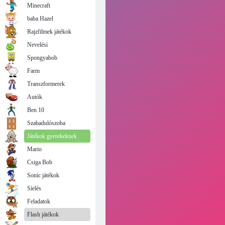
Minecraft
baba Hazel
Rajzfilmek játékok
Nevelési
Spongyabob
Farm
Transzformerek
Autók
Ben 10
Szabadulószoba
Játékok gyerekeknek
Mario
Csiga Bob
Sonic játékok
Síelés
Feladatok
Flash játékok