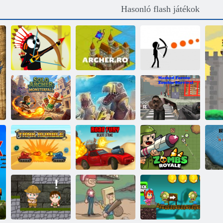
Hasonló flash játékok
Kerülje el a
Stickman Hunter
Íjász. ro
halált
Egyéni íjász:
D-Day: Rush -
Álarcos erők:
Monsterfall
Tower Defense
zombi túlélés
A düh útja
Zsákok Royale.
Tank Dübörgés
sivatagi sztrájk
io