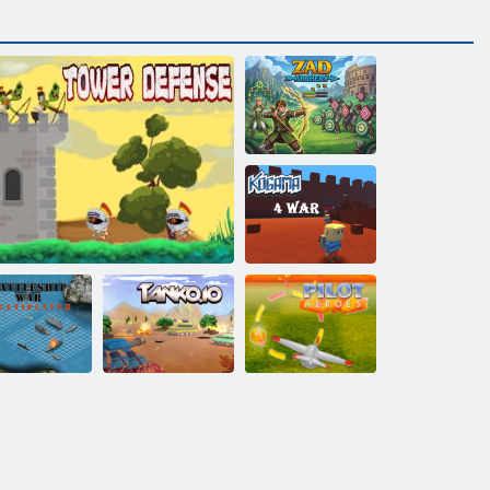
Zad íjászat
Kogama: 4
háború
Csatahajó
háború
multiplayer
Tower Defense király
Tanko. IO
Hősi pilóta