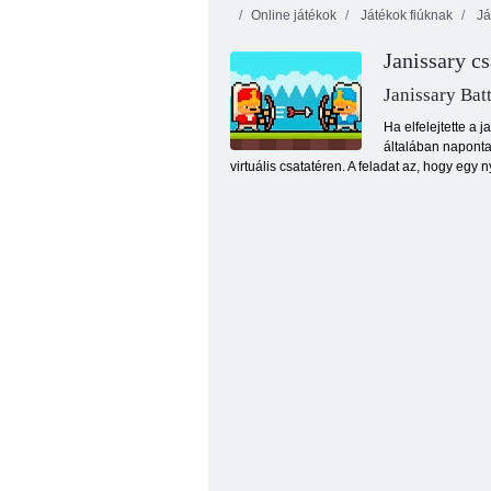
Online játékok
Játékok fiúknak
Já
Janissary c
Janissary Batt
Ha elfelejtette a 
általában naponta 
virtuális csatatéren. A feladat az, hogy eg
Mexikó Rex