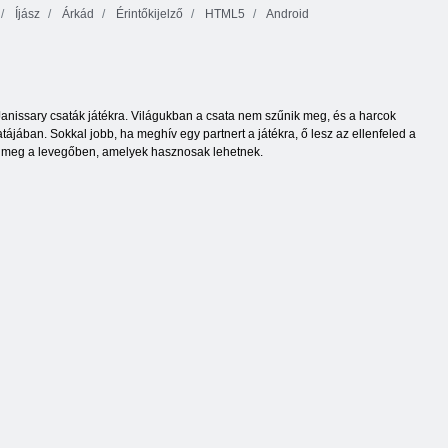
Íjász
Árkád
Érintőkijelző
HTML5
Android
a Janissary csaták játékra. Világukban a csata nem szűnik meg, és a harcok
ájában. Sokkal jobb, ha meghív egy partnert a játékra, ő lesz az ellenfeled a
nek meg a levegőben, amelyek hasznosak lehetnek.