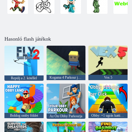
Hasonló flash játékok
Kogama 4 Parkour játékos
Vex 5
Repülj a 2. kötéllel
Boldog omby földet
Obby: +1 ugrás kattintásonként
Az Ön Obby Parkourja