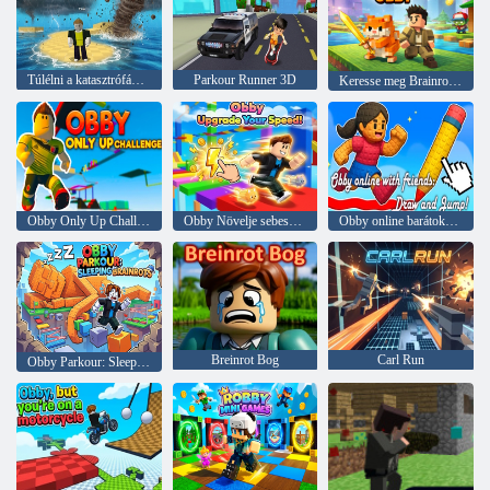
Túlélni a katasztrófákat: Obby
Parkour Runner 3D
Keresse meg Brainrot Obbyt
Obby Only Up Challenge
Obby Növelje sebességét!
Obby online barátokkal: Rajzolj és ugorj!
Breinrot Bog
Carl Run
Obby Parkour: Sleeping Brainrots