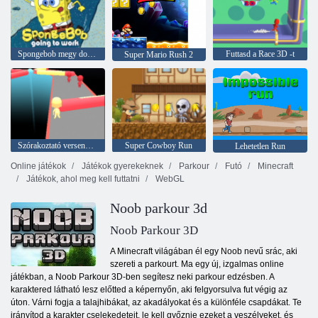
Spongebob megy dolgozni
Futtasd a Race 3D -t
Super Mario Rush 2
Szórakoztató verseny 3d
Super Cowboy Run
Lehetetlen Run
Online játékok
Játékok gyerekeknek
Parkour
Futó
Minecraft
Játékok, ahol meg kell futtatni
WebGL
Noob parkour 3d
Noob Parkour 3D
A Minecraft világában él egy Noob nevű srác, aki
szereti a parkourt. Ma egy új, izgalmas online
játékban, a Noob Parkour 3D-ben segítesz neki parkour edzésben. A
karaktered látható lesz előtted a képernyőn, aki felgyorsulva fut végig az
úton. Várni fogja a talajhibákat, az akadályokat és a különféle csapdákat. Te
irányítod a karakter cselekedeteit, le kell győznie ezeket a veszélyeket, és