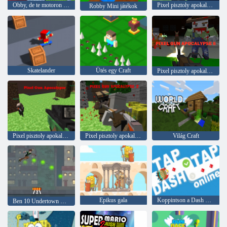
Obby, de te motoron ülsz
Pixel pisztoly apokalipszis 3
Robby Mini játékok
Skatelander
Ütés egy Craft
Pixel pisztoly apokalipszis 6
Pixel pisztoly apokalipszis
Pixel pisztoly apokalipszis 2
Világ Craft
Epikus gala
Koppintson a Dash Online elemre
Ben 10 Undertown Runner