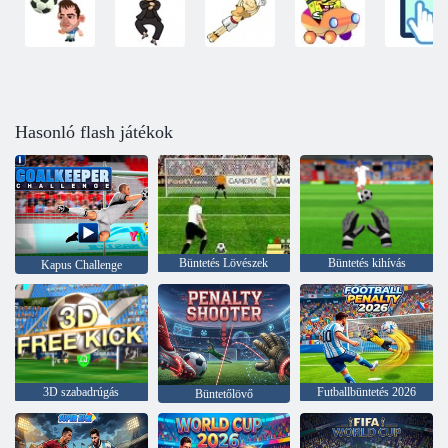
Hasonló flash játékok
Büntetés Lövészek
Büntetés kihívás
Kapus Challenge
3D szabadrúgás
Futballbüntetés 2026
Büntetőlövő