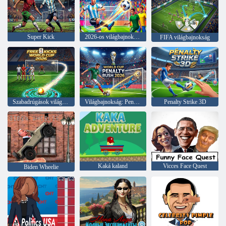
Super Kick
2026-os világbajnokság
FIFA világbajnokság
Szabadrúgások világbajnokság 2026
Világbajnokság: Penalty Rush 2026
Penalty Strike 3D
Kaká kaland
Vicces Face Quest
Biden Wheelie