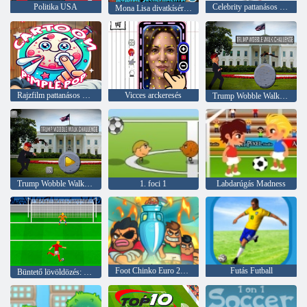
Politika USA
Celebrity pattanásos pop
Mona Lisa divatkísérletek
Rajzfilm pattanásos pop
Vicces arckeresés
Trump Wobble Walk Challenge
Trump Wobble Walk Challenge
1. foci 1
Labdarúgás Madness
Foot Chinko Euro 2016
Futás Futball
Büntető lövöldözés: Euro Cup 2016