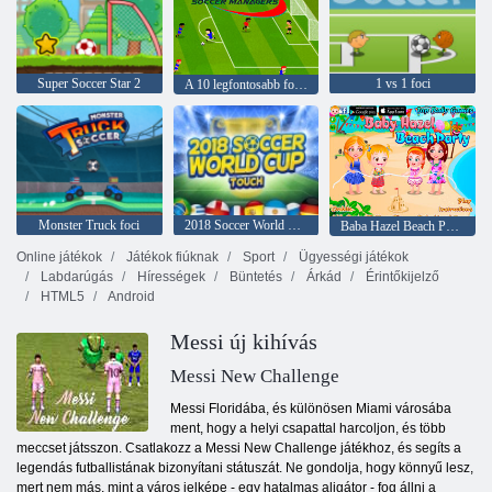
Super Soccer Star 2
1 vs 1 foci
A 10 legfontosabb focimenedzser
Monster Truck foci
2018 Soccer World Cup Touch
Baba Hazel Beach Party
Online játékok
Játékok fiúknak
Sport
Ügyességi játékok
Labdarúgás
Hírességek
Büntetés
Árkád
Érintőkijelző
HTML5
Android
Messi új kihívás
Messi New Challenge
Messi Floridába, és különösen Miami városába
ment, hogy a helyi csapattal harcoljon, és több
meccset játsszon. Csatlakozz a Messi New Challenge játékhoz, és segíts a
legendás futballistának bizonyítani státuszát. Ne gondolja, hogy könnyű lesz,
mert nem más, mint a város jelképe - egy hatalmas aligátor - fog állni a