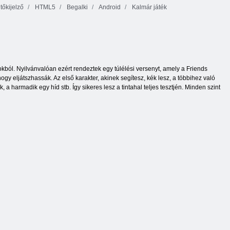
tőkijelző
HTML5
Begalki
Android
Kalmár játék
okból. Nyilvánvalóan ezért rendeztek egy túlélési versenyt, amely a Friends
y eljátszhassák. Az első karakter, akinek segítesz, kék lesz, a többihez való
a harmadik egy híd stb. Így sikeres lesz a tintahal teljes tesztjén. Minden szint