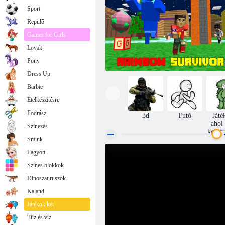
Sport
Repülő
Games for Girls
Lovak
Pony
Dress Up
Barbie
Ételkészítésre
Fodrász
3d
Futó
Játé
ahol
Színezés
kell f
Smink
Fagyott
Szivárványos túlélő
Színes blokkok
Dinoszauruszok
Kaland
Játékok két
Tűz és víz