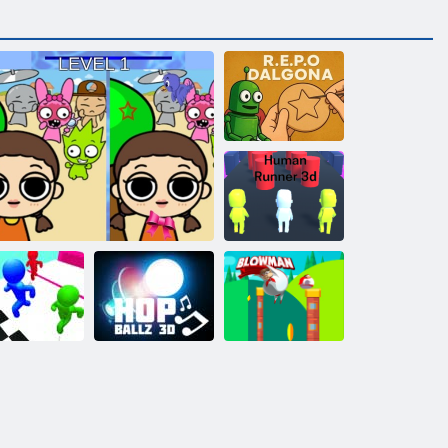
R. e. p. Ó
Dalgona
Human Runner
3D
ickman Race
HOP BALLZ
Sprunki és tintahal játék különbség
3D
3D
Fújó