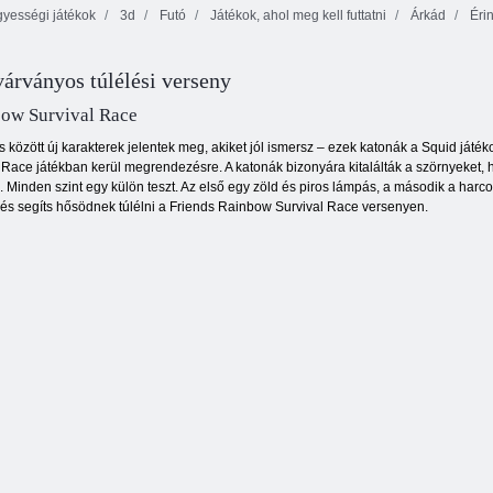
yességi játékok
3d
Futó
Játékok, ahol meg kell futtatni
Árkád
Érin
Kiba és Kumba:
Jungle Run
Epikus futás
Pixelfutó
várványos túlélési verseny
bow Survival Race
között új karakterek jelentek meg, akiket jól ismersz – ezek katonák a Squid játék
Race játékban kerül megrendezésre. A katonák bizonyára kitalálták a szörnyeket, hog
Minden szint egy külön teszt. Az első egy zöld és piros lámpás, a második a harcok, 
, és segíts hősödnek túlélni a Friends Rainbow Survival Race versenyen.