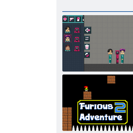
Tintahal játék 3. játszótér