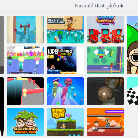
Hasonló flash játékok
Brainrot őszi
Csirke zsoké:
Brainrot
piros fény, zöld
Tintahal túlélési
kalandjáték
fény
játék
Squid játék:
Mini játékok
Super Mario
Futtasd a Race
online
Rush 2
3D -t
Szórakoztató
Fun Run Race
Extreme
St
verseny 3d
3D
Balancer 3D