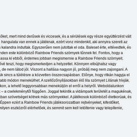
őket, mert mind derűsek és viccesek, és a sérülések egy része együttérzést vált
hangulata van ennek a játéknak, ezért vonz mindenkit, aki annyira szereti az
 kalandra indultak. Egyszerűen nem jutottak el oda. Baleset érte, eltévedtek, és
minden este különböző Rainbow Friends szörnyek tűnnek fel. Fontos, hogy a
ozhassa ki ebből, érdemes jobban megismernie a Rainbow Friends szörnyeit.
etővé teszi, hogy megismerkedjen a helyzettel. Könnyen elbújhatsz vagy
e nem látod jól. Viszont a hallása nagyon jó, próbálj meg nem zajongani. A
k sincs a túlélésre a közvetlen összecsapásban. Előnye, hogy ritkán hagyja el
osabb módon menekülhet. A szellőzőnyílásokban élő lila szörnyet Lilának hívják.
csokon, a lehető leggyorsabban meneküljön el erről a helyről. Weboldalunkon
t – a cselekménytől függően. Joggal tekintik a vidámpark területét a magukénak,
ban szövetséget kötnek más szörnyekkel. A játékosok különböző életkorúak, és
 Éppen ezért a Rainbow Friends játéksorozatban rejtvényeket, kifestőket,
lyen eszközről elérhetőek, és semmit sem kell letöltenie vagy telepítenie,