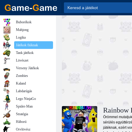
Buborékok
Mahjong
Logika
Játékok fiúknak
Tank játékok
Lövészet
Verseny Játékok
Zombies
Kaland
Labdarúgás
Lego NinjaGo
Spider-Man
Rainbow F
Stratégia
Örömmel mutatjuk 
Háború
sérülés együttérz
játéknak, ezért vo
Orvlövész