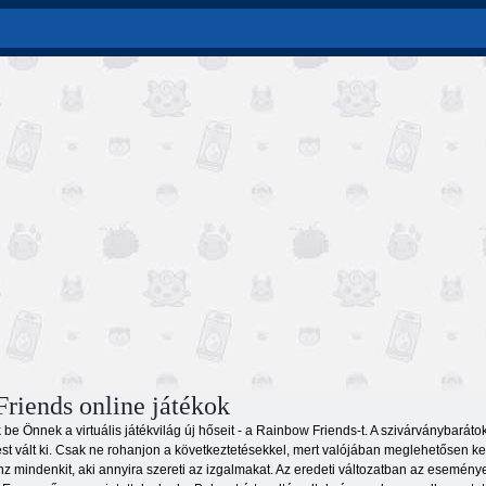
riends online játékok
be Önnek a virtuális játékvilág új hőseit - a Rainbow Friends-t. A szivárványbará
ést vált ki. Csak ne rohanjon a következtetésekkel, mert valójában meglehetősen k
nz mindenkit, aki annyira szereti az izgalmakat. Az eredeti változatban az eseménye