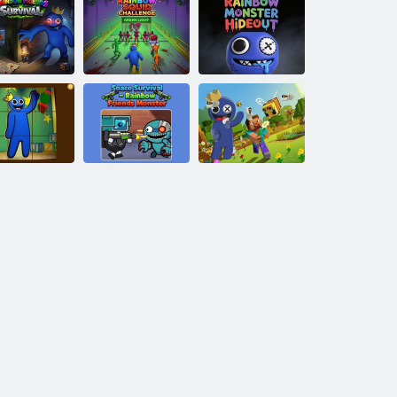
Rainbow
Rainbow
Rainbow Squid
Monster
ends Survival
Challenge
Hideout 3D
Szivárványos
zivárványos
Űr túlélés -
barátok
rátok csúszó
Szivárványbarátok
Minecraft Rejtett
puzzle
szörnyeteg
Skibidi