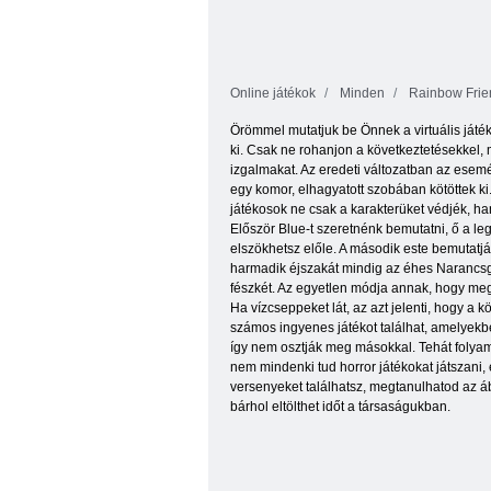
Online játékok
Minden
Rainbow Fri
Örömmel mutatjuk be Önnek a virtuális játék
ki. Csak ne rohanjon a következtetésekkel, 
izgalmakat. Az eredeti változatban az esemén
egy komor, elhagyatott szobában kötöttek ki
játékosok ne csak a karakterüket védjék, h
Először Blue-t szeretnénk bemutatni, ő a le
elszökhetsz előle. A második este bemutatj
harmadik éjszakát mindig az éhes Narancsgal
fészkét. Az egyetlen módja annak, hogy megál
Ha vízcseppeket lát, az azt jelenti, hogy a 
számos ingyenes játékot találhat, amelyekbe
így nem osztják meg másokkal. Tehát folyam
nem mindenki tud horror játékokat játszani,
versenyeket találhatsz, megtanulhatod az áb
bárhol eltölthet időt a társaságukban.