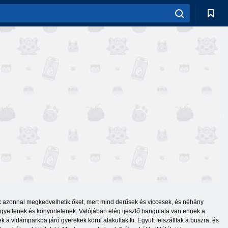
tok azonnal megkedvelhetik őket, mert mind derűsek és viccesek, és néhány
egyetlenek és könyörtelenek. Valójában elég ijesztő hangulata van ennek a
k a vidámparkba járó gyerekek körül alakultak ki. Együtt felszálltak a buszra, és