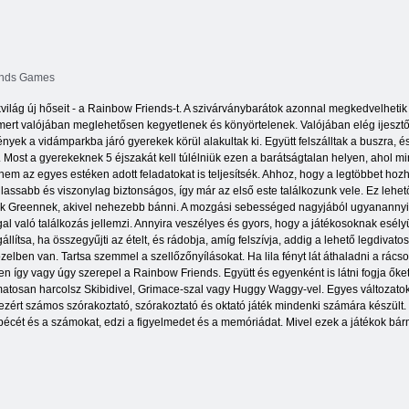
ends Games
világ új hőseit - a Rainbow Friends-t. A szivárványbarátok azonnal megkedvelhetik 
mert valójában meglehetősen kegyetlenek és könyörtelenek. Valójában elég ijesztő 
yek a vidámparkba járó gyerekek körül alakultak ki. Együtt felszálltak a buszra, és
. Most a gyerekeknek 5 éjszakát kell túlélniük ezen a barátságtalan helyen, ahol 
anem az egyes estéken adott feladatokat is teljesítsék. Ahhoz, hogy a legtöbbet h
glassabb és viszonylag biztonságos, így már az első este találkozunk vele. Ez leh
ák Greennek, akivel nehezebb bánni. A mozgási sebességed nagyjából ugyanannyi, d
 való találkozás jellemzi. Annyira veszélyes és gyors, hogy a játékosoknak esélyü
lítsa, ha összegyűjti az ételt, és rádobja, amíg felszívja, addig a lehető legdivat
közelben van. Tartsa szemmel a szellőzőnyílásokat. Ha lila fényt lát áthaladni a rá
n így vagy úgy szerepel a Rainbow Friends. Együtt és egyenként is látni fogja őke
atosan harcolsz Skibidivel, Grimace-szal vagy Huggy Waggy-vel. Egyes változatok
 ezért számos szórakoztató, szórakoztató és oktató játék mindenki számára készült.
écét és a számokat, edzi a figyelmedet és a memóriádat. Mivel ezek a játékok bármi