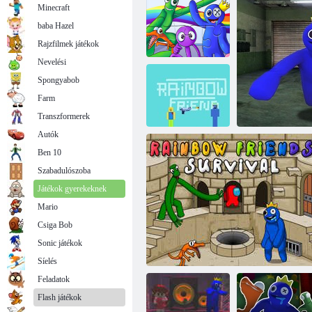
Minecraft
baba Hazel
Rajzfilmek játékok
Nevelési
Spongyabob
Jigsaw puzzle:
Farm
szivárványbarátok
Rainbow Monster Hideout 3D
2
Transzformerek
Autók
Ben 10
Noob vs
szivárvány
Szabadulószoba
barátok
Játékok gyerekeknek
Mario
Csiga Bob
Sonic játékok
Ijesztő s
Síelés
Feladatok
Flash játékok