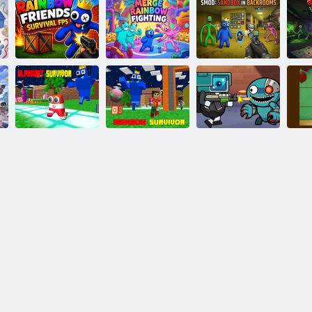
Rainbow
Friends Survival
Merge Rainbow
SMod: Sandbox
FPS
Fighting
a Backroomsban
Fri
Űr túlélési
szivárvány
S
Alphabet
Szivárványos
barátok
ba
Survivor
túlélő
szörnyeteg