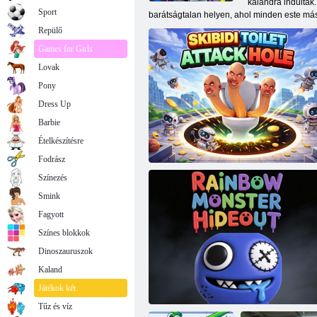
kalandra indultak.
Sport
barátságtalan helyen, ahol minden este más
Repülő
Games for Girls
Lovak
Pony
Dress Up
Barbie
Ételkészítésre
Fodrász
Színezés
Smink
Fagyott
Színes blokkok
Dinoszauruszok
Kaland
Skibidi WC támadó lyuk
Játékok két
Tűz és víz