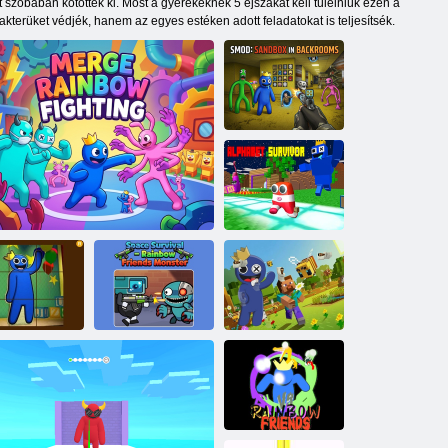
t szobában kötöttek ki. Most a gyerekeknek 5 éjszakát kell túlélniük ezen a
terüket védjék, hanem az egyes estéken adott feladatokat is teljesítsék.
SMod: Sandbox
a Backroomsban
Alphabet
Survivor
Szivárványos
zivárványos
Űr túlélés -
barátok
rátok csúszó
Szivárványbarátok
Minecraft Rejtett
puzzle
Merge Rainbow Fighting
szörnyeteg
Skibidi