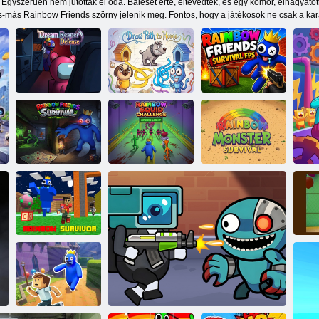
 Egyszerűen nem jutottak el oda. Baleset érte, eltévedtek, és egy komor, elhagyatot
-más Rainbow Friends szörny jelenik meg. Fontos, hogy a játékosok ne csak a karak
Rajzolja meg az
Rainbow
Dream Reaper
otthon felé
Friends Survival
Defense
vezető utat
FPS
Rainbow
Rainbow
Rainbow Squid
Monster
Friends Survival
Challenge
Survival
S
Szivárványos
ba
túlélő