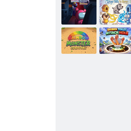
Rajzolja meg az
Dream Reaper
otthon felé
Defense
vezető utat
Rainbow
Monster
Skibidi WC
Survival
támadó lyuk