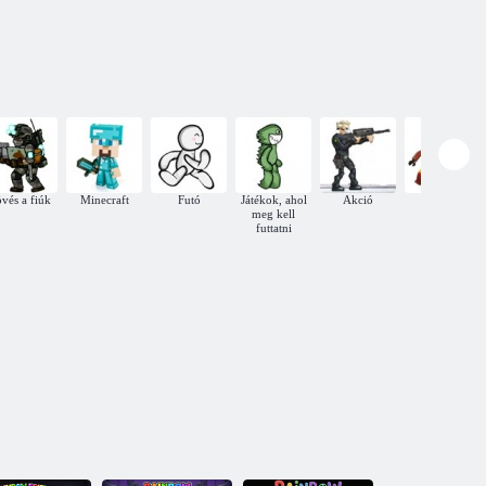
barátok
Rainbow Friends kifestőkönyv
vés a fiúk
Minecraft
Futó
Játékok, ahol
Akció
harcoló
meg kell
futtatni