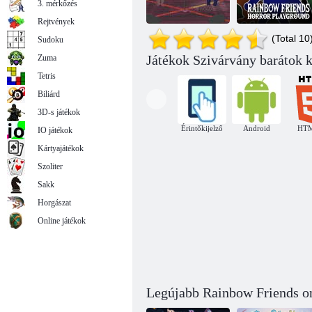
3. mérkőzés
Rejtvények
(Total 10
Sudoku
FNF Rainbow
Szivárvány
Játékok Szivárvány barátok k
Zuma
Friends Battle
barátok: Horror
Szivárvány barátok túlélési rejtvény
Mod
játszótér
Tetris
Biliárd
3D-s játékok
Érintőkijelző
Android
HT
IO játékok
Kártyajátékok
Szoliter
Sakk
Horgászat
Online játékok
Legújabb Rainbow Friends on