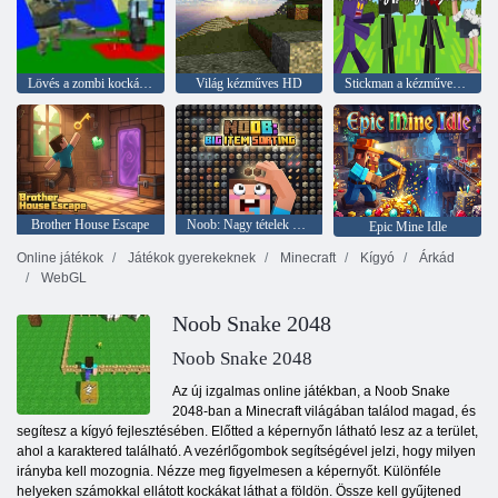
Lövés a zombi kockás pisztoly hadviselés
Világ kézműves HD
Stickman a kézművesség világában
Brother House Escape
Noob: Nagy tételek válogatása
Epic Mine Idle
Online játékok
Játékok gyerekeknek
Minecraft
Kígyó
Árkád
WebGL
Noob Snake 2048
Noob Snake 2048
Az új izgalmas online játékban, a Noob Snake
2048-ban a Minecraft világában találod magad, és
segítesz a kígyó fejlesztésében. Előtted a képernyőn látható lesz az a terület,
ahol a karaktered található. A vezérlőgombok segítségével jelzi, hogy milyen
irányba kell mozognia. Nézze meg figyelmesen a képernyőt. Különféle
helyeken számokkal ellátott kockákat láthat a földön. Össze kell gyűjtened