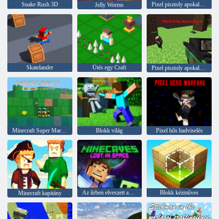
Snake Rush 3D
Pixel pisztoly apokalipszis 3
Jelly Worms
Skatelander
Ütés egy Craft
Pixel pisztoly apokalipszis
Minecraft Super Mario Edition
Blokk világ
Pixel hős hadviselés
Az űrben elveszett aknák
Blokk kézműves
Minecraft kapitány