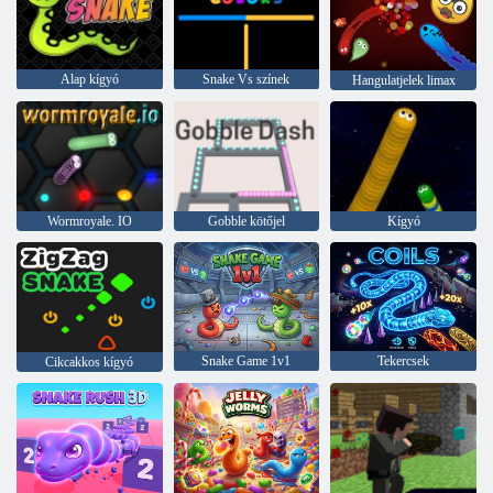
Alap kígyó
Snake Vs színek
Hangulatjelek limax
Wormroyale. IO
Gobble kötőjel
Kígyó
Snake Game 1v1
Tekercsek
Cikcakkos kígyó