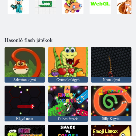
Hasonló flash játékok
Salvation kígyó
Gyümölcskígyó
Neon kígyó
Kígyó neon
Silly Kígyók
Dühös férgek