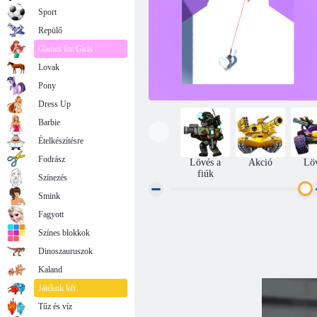
Sport
Repülő
Games for Girls
Lovak
Pony
Dress Up
Barbie
Ételkészítésre
Fodrász
Lövés a
Akció
Lö
fiúk
Színezés
Smink
Fagyott
Skibidi WC -éles lövöldözős lövöldözés
Színes blokkok
Dinoszauruszok
Kaland
Játékok két
Tűz és víz