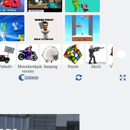
Skibidi WC
Squid Game
Skibidi WC
Fonó skibidi
Kart Racing
Minecraft
WC -flappy
Online
Keressen sajtot
minecraft
Egy másik
Skibidi WC -
kibidi WC -
ragadó, hogy
Swing Monster:
kattintó
túlélje
döntő csata
Parkoló
Motorkerékpár
Jumping
Puzzle
Akció
Védelme a
verseny
vár
Sötétebb