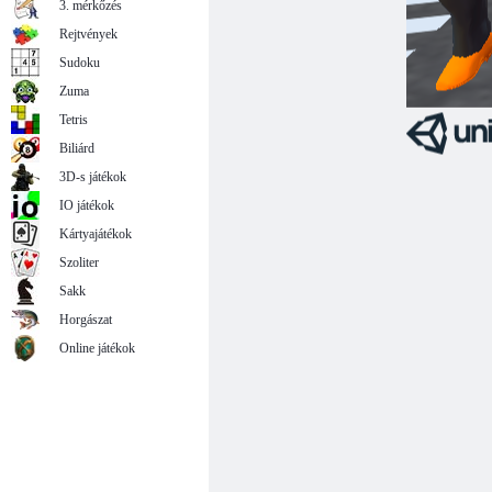
3. mérkőzés
Rejtvények
Sudoku
Zuma
Tetris
Biliárd
3D-s játékok
IO játékok
Kártyajátékok
Szoliter
Sakk
Horgászat
Online játékok