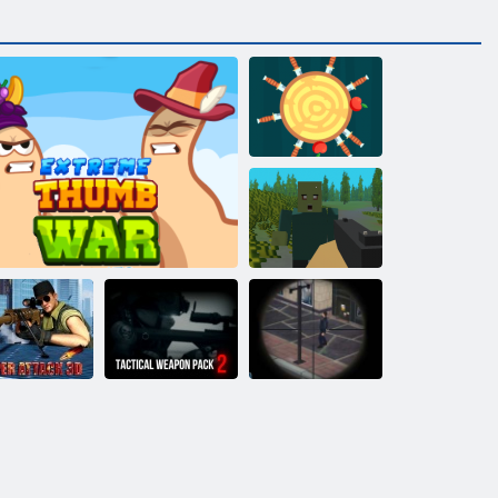
Kés Hit Online
Pixel túlélés
Taktikai
niper Attack
fegyvercsomag
Sniper Mission
3D
Extrém harci háború
2
3D