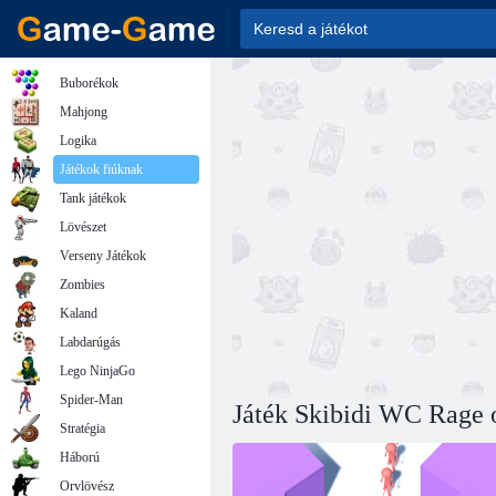
Buborékok
Mahjong
Logika
Játékok fiúknak
Tank játékok
Lövészet
Verseny Játékok
Zombies
Kaland
Labdarúgás
Lego NinjaGo
Spider-Man
Játék Skibidi WC Rage 
Stratégia
Háború
Orvlövész