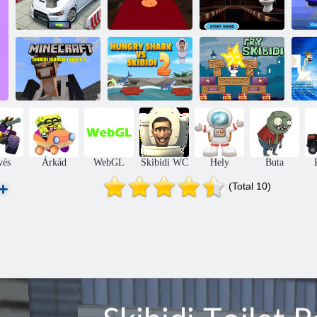
Skibidi WC -
Skibidi WC
Skibidi WC
tintahal játék
tintahal játék
parkolóautó
méhsejt
veszély padló
Minecraft
Skibidi Rejtett
Éhes cápa vs
Süssük a Skibidi
S
WC 3
Skibidi 2
-t
vés
Árkád
WebGL
Skibidi WC
Hely
Buta
(Total 10)