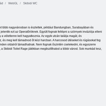
ád
WebGL
Skibidi WC
-ket több nagyvárosban is észleltek, például Bandungban, Surabayában és
jelentik ezt az Operatőröknek. Együtt fognak fellépni a szörnyek inváziója elleni
 a véletlenre kell hagyatkoznia. Az egyik utcán találja magát, és
hez, és meg kell támadnod őt kézi harcban. A harcosod ütéseket és rúgásokat fog
 minden oldalról támadhatnak. Nem fognak őszintén cselekedni, és egyszerre
a Skibidi Toilet Rage játékban megtisztíthatod a többi várost. Sok munkád lesz,