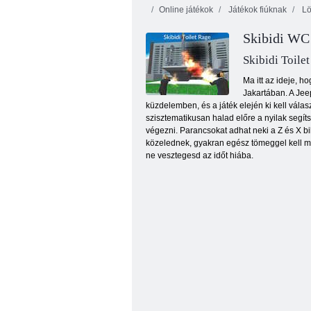
Online játékok
Játékok fiúknak
Lö
Skibidi WC
Skibidi Toile
Ma itt az ideje, 
Jakartában. A Jeep
küzdelemben, és a játék elején ki kell válas
Lázadó erők
szisztematikusan halad előre a nyilak segít
végezni. Parancsokat adhat neki a Z és X b
közelednek, gyakran egész tömeggel kell meg
ne vesztegesd az időt hiába.