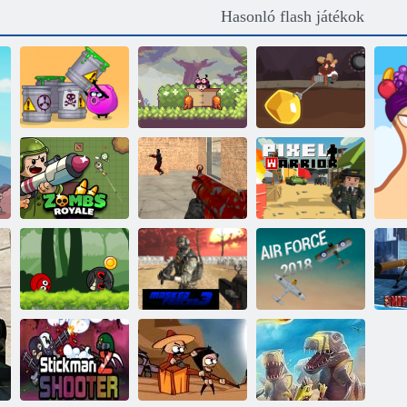
Hasonló flash játékok
Buta módszerek
Aranybányász
meghalása 2
Sky hajtók
Tom
Zsákok Royale.
io
Őrült lövészek
Pixel harcos
Labda hős
kaland: piros
S
ugráló labda
Maszkolt erők 3
Légierő 2018