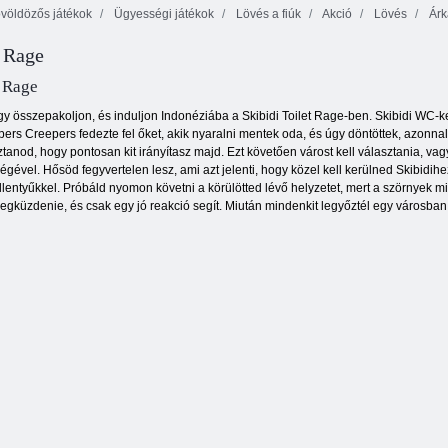
völdözős játékok
Ügyességi játékok
Lövés a fiúk
Akció
Lövés
Árk
 Rage
Stickman
Zombies nem
D-Day: Rush -
Shooter 2
ugrik
Tower Defense
t Rage
hogy összepakoljon, és induljon Indonéziába a Skibidi Toilet Rage-ben. Skibidi WC
ers Creepers fedezte fel őket, akik nyaralni mentek oda, és úgy döntöttek, azonnal 
ztanod, hogy pontosan kit irányítasz majd. Ezt követően várost kell választania, vagy
ségével. Hősöd fegyvertelen lesz, ami azt jelenti, hogy közel kell kerülned Skibidi
illentyűkkel. Próbáld nyomon követni a körülötted lévő helyzetet, mert a szörnyek
küzdenie, és csak egy jó reakció segít. Miután mindenkit legyőztél egy városban, 