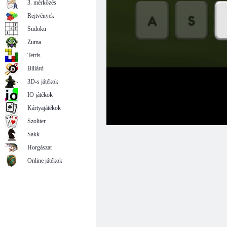
3. mérkőzés
Rejtvények
Sudoku
Zuma
Tetris
Biliárd
3D-s játékok
IO játékok
Kártyajátékok
Szoliter
Sakk
Horgászat
Online játékok