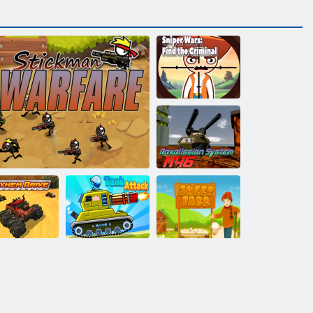
Sniper háborúk:
Keresse meg a
bűnözőt
Daxolissian
System M46
yhem Drive
Stickman hadviselés
Tartálytámadás
Juhtenyésztés