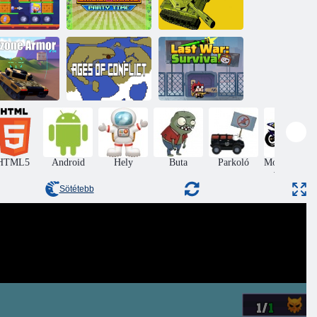
Tank Stars -
Skibidi Tanks
attle Aréna
Party Time
Felső tartály
Utolsó háború:
rzone páncél
Konfliktus korai
Túlélés
HTML5
Android
Hely
Buta
Parkoló
Motorkerékp
verseny
Sötétebb