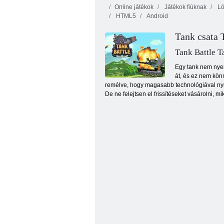
Online játékok
Játékok fiúknak
Lö
HTML5
Android
Tank csata 
Tank Battle 
Egy tank nem nyer
át, és ez nem könn
Tartálytámadás
remélve, hogy magasabb technológiával nyer.
De ne felejtsen el frissítéseket vásárolni, 