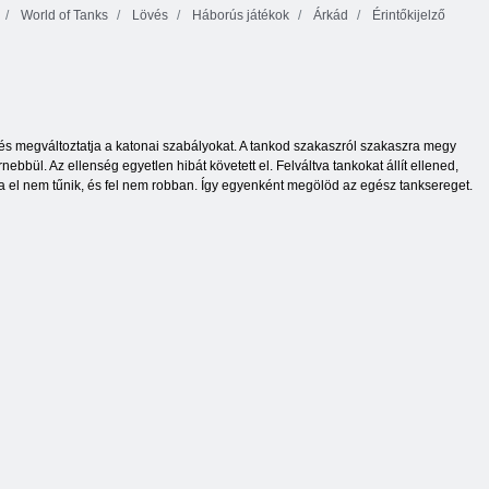
World of Tanks
Lövés
Háborús játékok
Árkád
Érintőkijelző
és megváltoztatja a katonai szabályokat. A tankod szakaszról szakaszra megy
bül. Az ellenség egyetlen hibát követett el. Felváltva tankokat állít ellened,
ála el nem tűnik, és fel nem robban. Így egyenként megölöd az egész tanksereget.