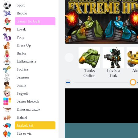
Sport
Repülő
Games for Girls
Lovak
Pony
Dress Up
Barbie
Ételkészítésre
Fodrász
Tanks
Lövés a
Ak
Online
fiúk
Színezés
Smink
Fagyott
Klasszikus Tank Wars Extreme HD
Színes blokkok
Dinoszauruszok
Kaland
Játékok két
Tűz és víz