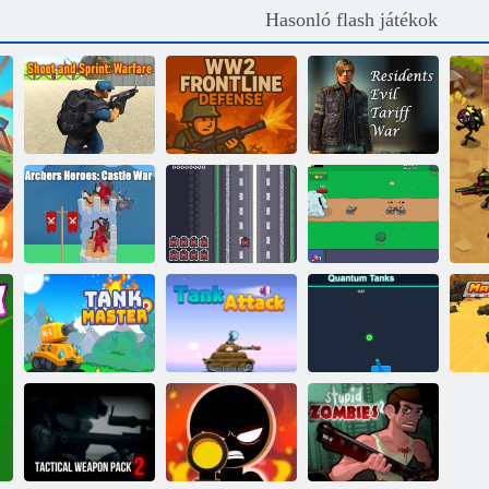
Hasonló flash játékok
A lakosok
Lő és sprint:
WW2 frontvonal
gonosz
hadviselés
védelme
vámtarifa háború
Íjászok hősei:
Szupervédő
Várháború
tartály
A tankok kora
Tartálymester
Tank támadás 2
Kvantálkatartályok
Ma