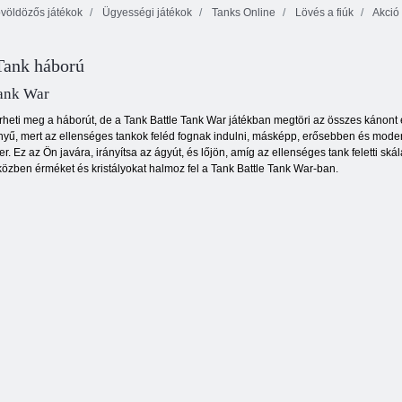
völdözős játékok
Ügyességi játékok
Tanks Online
Lövés a fiúk
Akció
Taktikai
fegyvercsomag
Orvlövész lövés
2
3d
Hülye zombik 2
Tank háború
Tank War
heti meg a háborút, de a Tank Battle Tank War játékban megtöri az összes kánont 
yű, mert az ellenséges tankok feléd fognak indulni, másképp, erősebben és moderneb
 Ez az Ön javára, irányítsa az ágyút, és lőjön, amíg az ellenséges tank feletti sk
miközben érméket és kristályokat halmoz fel a Tank Battle Tank War-ban.