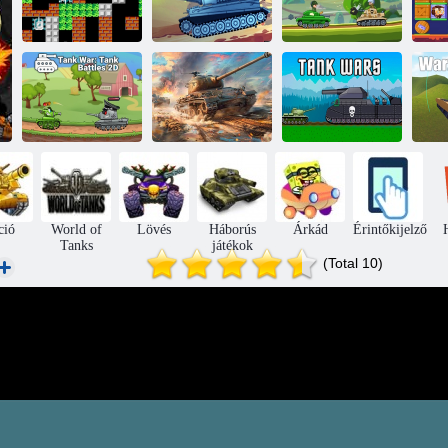
90-es tank
Tanktámadás 5
Acéldombok
B
Tank War: Tank
Harci tartályok
csaták 2D
tűzvihar
Tank háborúk
Wa
ció
World of
Lövés
Háborús
Árkád
Érintőkijelző
Tanks
játékok
(Total 10)