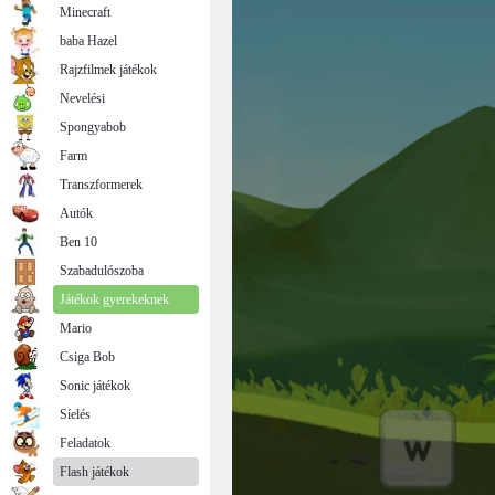
Minecraft
baba Hazel
Rajzfilmek játékok
Nevelési
Spongyabob
Farm
Transzformerek
Autók
Ben 10
Szabadulószoba
Játékok gyerekeknek
Mario
Csiga Bob
Sonic játékok
Síelés
Feladatok
Flash játékok