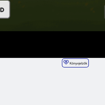
Könyvjelzők