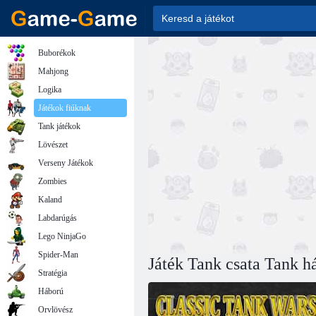
Buborékok
Mahjong
Logika
Játékok fiúknak
Tank játékok
Lövészet
Verseny Játékok
Zombies
Kaland
Labdarúgás
Lego NinjaGo
Spider-Man
Játék Tank csata Tank h
Stratégia
Háború
Orvlövész