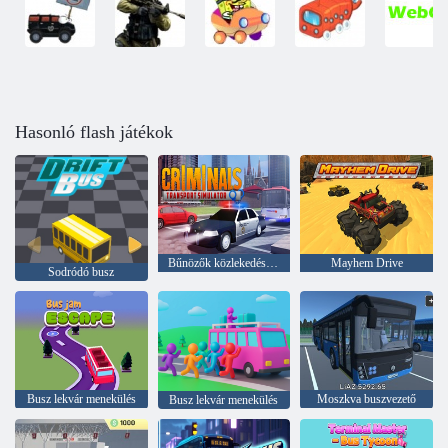
Hasonló flash játékok
Bűnözők közlekedési szimulátor
Mayhem Drive
Sodródó busz
Busz lekvár menekülés
Moszkva buszvezető
Busz lekvár menekülés