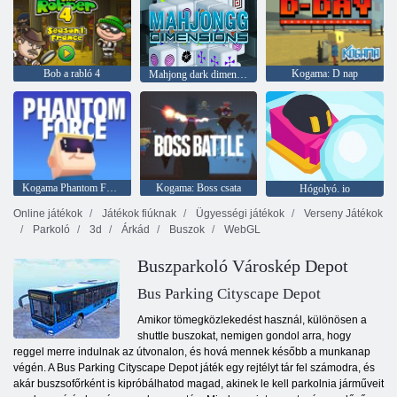
Bob a rabló 4
Kogama: D nap
Mahjong dark dimensions 15 min
Kogama Phantom Force
Kogama: Boss csata
Hógolyó. io
Online játékok
Játékok fiúknak
Ügyességi játékok
Verseny Játékok
Parkoló
3d
Árkád
Buszok
WebGL
Buszparkoló Városkép Depot
Bus Parking Cityscape Depot
Amikor tömegközlekedést használ, különösen a
shuttle buszokat, nemigen gondol arra, hogy
reggel merre indulnak az útvonalon, és hová mennek később a munkanap
végén. A Bus Parking Cityscape Depot játék egy rejtélyt tár fel számodra, és
akár buszsofőrként is kipróbálhatod magad, akinek le kell parkolnia járműveit