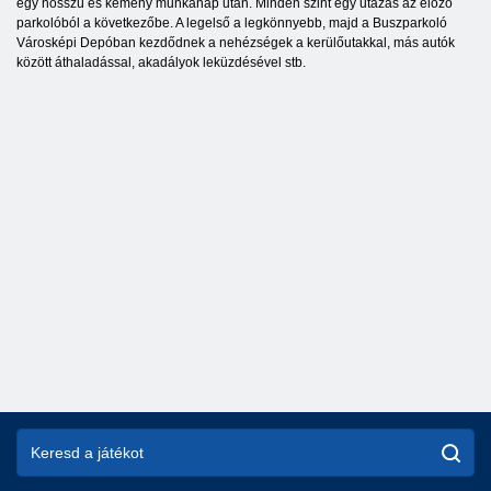
egy hosszú és kemény munkanap után. Minden szint egy utazás az előző
parkolóból a következőbe. A legelső a legkönnyebb, majd a Buszparkoló
Városképi Depóban kezdődnek a nehézségek a kerülőutakkal, más autók
között áthaladással, akadályok leküzdésével stb.