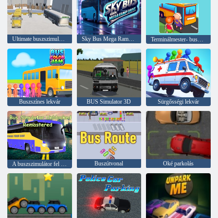
Ultimate buszszimulátor vezető Duty 3D
Sky Bus Mega Ramp Drive
Terminálmester- busz-iparmágnás
Buszszínes lekvár
BUS Simulator 3D
Sürgősségi lekvár
Buszútvonal
Oké parkolás
A buszszimulátor fel nem zárta a remastered