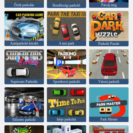
Őrült parkolás
Pácolj meg
Rendőrségi parkoló
Autóparkoló készlet
A taxi park
Parkoló Puzzle
Supercars Parkolás
Sportkocsi parkoló
Városi parkoló
Ideje parkolni
Park Mester
Előzetes parkoló