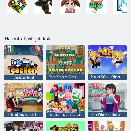
Hasonló flash játékok
Tech Modern Class Room menekülés
Iskolai Stílusú Öltöztetős
Tanárnak lenni
Babs új lány az iskolában
Teen Princess Gimnázium
Kiddo School Pasztell