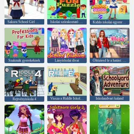
Sakura School Girl Yandere szimulátor
Iskolai szórakoztató puzzle
Kiddo iskolai egyenruha
Szakmák gyerekeknek
Lányiskolai divat
Öltöztesd le a hatást: Vissza az iskolába
Vissza a Riddle Iskolába
Iskolaudvari kaland
Rejtvényiskola 4