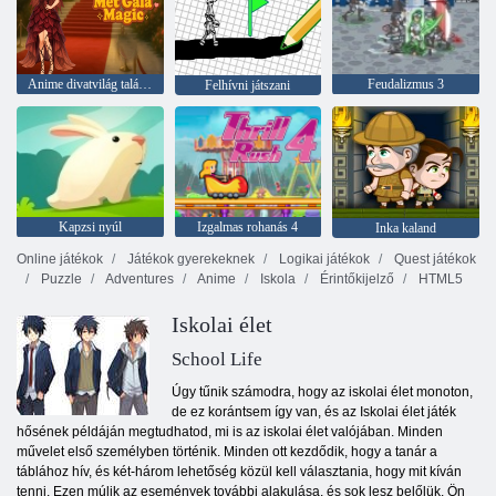
Anime divatvilág találkozott a gála varázslatával
Feudalizmus 3
Felhívni játszani
Kapzsi nyúl
Izgalmas rohanás 4
Inka kaland
Online játékok
Játékok gyerekeknek
Logikai játékok
Quest játékok
Puzzle
Adventures
Anime
Iskola
Érintőkijelző
HTML5
Iskolai élet
School Life
Úgy tűnik számodra, hogy az iskolai élet monoton,
de ez korántsem így van, és az Iskolai élet játék
hősének példáján megtudhatod, mi is az iskolai élet valójában. Minden
művelet első személyben történik. Minden ott kezdődik, hogy a tanár a
táblához hív, és két-három lehetőség közül kell választania, hogy mit kíván
tenni. Ezen múlik az események további alakulása, és sok lesz belőlük. Ön