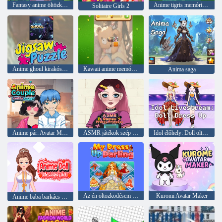
Fantasy anime öltözködés
Anime tigris memória mérkőzés
Solitaire Girls 2
Anime ghoul kirakós rejtvények
Kawaii anime memória mérkőzés
Anima saga
Anime pár: Avatar Maker
ASMR játékok szép hercegnő
Idol élőhely: Doll öltözködjön
Az én öltözködésem drágám
Kuromi Avatar Maker
Anime baba barkács cosplay lány