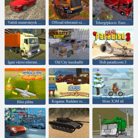
Valódi mutatványok Drift autó vezetés 3d
Offroad teherautó-szimulátor hegymászás
Tehergépkocsi: Euro-amerikai turné
Igazi városi teherautó szimulátor
Old City kaszkadőr
Holt paradicsom 3
Kogama: Radiátor rugók
Moto X3M tél
Hősi pilóta