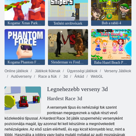
Kogama: Xmas Parkour
Bob a rabló 4
Tetőtéri orvlövészek
Kogama Phantom Force
Slenderman vs Freddy A Fazbear
Baba Hazel Beach Party
Online játékok
Játékok fiúknak
Ügyességi játékok
Verseny Játékok
Autóverseny
Race a fiúk
3d
Árkád
WebGL
Legnehezebb verseny 3d
Hardest Race 3d
A versenyek típus és nehézségi fok szerint
pontosan megegyeznek a rajtuk részt vevő
közlekedési típussal. A Hardest Race 3d játék szupernehéz versenyként
pozicionálja magát, így azonnal fel kell készülnie a megnövekedett
nehézségekre. Az első szám elérhető, és egy kicsit könnyebb lesz, mint a
többi. Használja a jobbra vagy balra mutató nyilakat az autó mozgásának