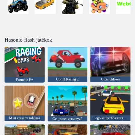
Hasonló flash játékok
Uphill Racing 2
Utcai üldözés
Formula láz
Mini verseny rohanás
Lego szuperhős verseny
Gengszter versenyző