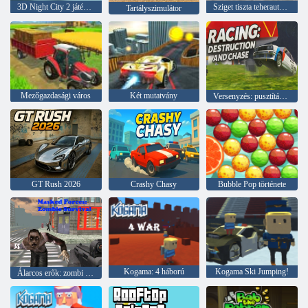
3D Night City 2 játékos versenyzés
Sziget tiszta teherautó szemetet Sim
Tartályszimulátor
Mezőgazdasági város
Két mutatvány
Versenyzés: pusztítás és üldözés
GT Rush 2026
Crashy Chasy
Bubble Pop története
Kogama: 4 háború
Kogama Ski Jumping!
Álarcos erők: zombi túlélés