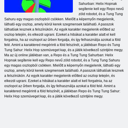
Sahurban: Helix Hopnak
segítenie kell egy Repo nevű
zöld robotot, és a Tung Tung
Sahuru egy magas oszlopból csökken. Mielőtt a képernyőn megjelenik,
látható egy oszlop, amely körül kerek szegmensek található. A passzok
láthatóak lesznek a felszínükön. Az egyik karakter megjelenik előtted az
oszlop tetején, és elkezdi ugrani. Ezeket a hibákat a karakter alatt el kell
forgatnia, ha az oszlopot az űrben forgatja, és így felhasználja azokat a föld
felé. Amint a karaktered megérinti a föld felszínét, a játékban Repo és Tung
Tung Sahur: Helix Hop szemüveget kap, és a játék következő szintjére megy.
Ma az új online játékban van, a Repo és a Tung Tung Sahurban: Helix
Hopnak segítenie kell egy Repo nevű zöld robotot, és a Tung Tung Sahuru
egy magas oszlopból csökken. Mielőtt a képernyőn megjelenik, látható egy
oszlop, amely körül kerek szegmensek található. A passzok láthatóak lesznek
a felszínükön. Az egyik karakter megjelenik előtted az oszlop tetején, és
elkezdi ugrani. Ezeket a hibákat a karakter alatt el kell forgatnia, ha az
oszlopot az űrben forgatja, és így felhasználja azokat a föld felé. Amint a
karaktered megérinti a föld felszínét, a játékban Repo és Tung Tung Sahur:
Helix Hop szemüveget kap, és a játék következő szintjére megy.