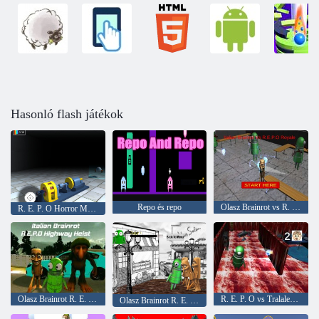
Hasonló flash játékok
Repo és repo
Olasz Brainrot vs R. E. P. O Royale
R. E. P. O Horror Menekülés
Olasz Brainrot R. E. P. Ó, autópálya -heista
R. E. P. O vs Tralalero Tralala kórházban
Olasz Brainrot R. E. P. O Rage utca