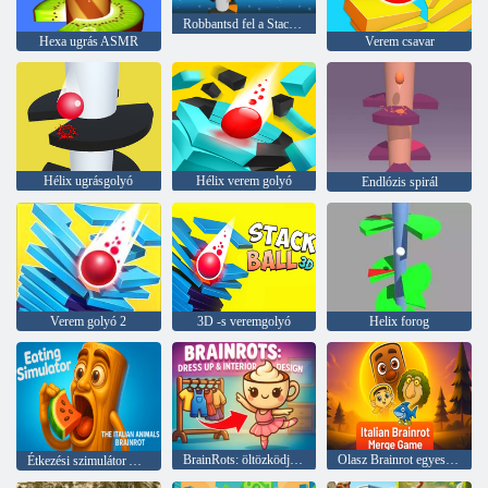
Robbantsd fel a Stackeket
Hexa ugrás ASMR
Verem csavar
Hélix ugrásgolyó
Hélix verem golyó
Endlózis spirál
Verem golyó 2
3D -s veremgolyó
Helix forog
BrainRots: öltözködjön és belsőépítészet
Olasz Brainrot egyesítési játék
Étkezési szimulátor Az olasz állatok agyrot