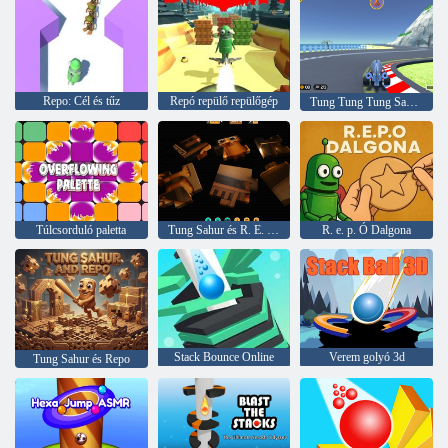
Repo: Cél és tűz
Repó repülő repülőgép
Tung Tung Tung Sahur Repo Racing
Túlcsorduló paletta
Tung Sahur és R. E. P. O
R. e. p. Ó Dalgona
Stack Bounce Online
Verem golyó 3d
Tung Sahur és Repo