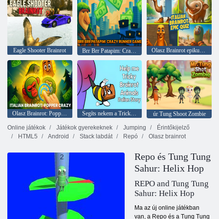
Eagle Shooter Brainrot
Olasz Brainrot epikus kvíz
Brr Brr Patapim: Crazy Runner Game
Olasz Brainrot: Popper Crazy
Segíts nekem a Tricky Brainrot Animals olasz története
úr Tung Shoot Zombie
Online játékok
Játékok gyerekeknek
Jumping
Érintőkijelző
HTML5
Android
Stack labdát
Repó
Olasz brainrot
Repo és Tung Tung
Sahur: Helix Hop
REPO and Tung Tung
Sahur: Helix Hop
Ma az új online játékban
van, a Repo és a Tung Tung