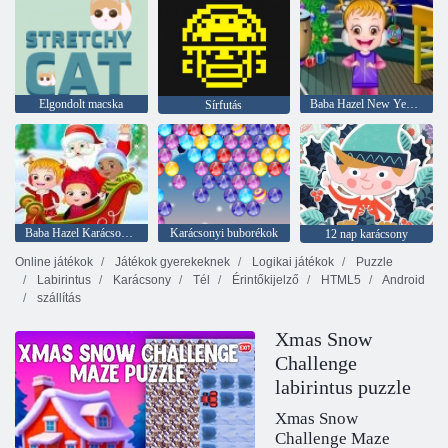
Elgondolt macska
Baba Hazel New Year Bash
Sírfutás
Baba Hazel Karácsonyi meglepetés
Karácsonyi buborékok
12 nap karácsony
Online játékok
Játékok gyerekeknek
Logikai játékok
Puzzle
Labirintus
Karácsony
Tél
Érintőkijelző
HTML5
Android
szállítás
Xmas Snow
Challenge
labirintus puzzle
Xmas Snow
Challenge Maze