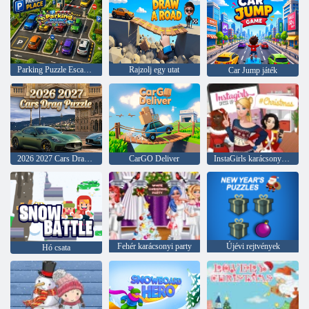
Parking Puzzle Escape Challenge Kids
Rajzolj egy utat
Car Jump játék
2026 2027 Cars Drag Puzzle
CarGO Deliver
InstaGirls karácsonyi öltöztetős
Fehér karácsonyi party
Újévi rejtvények
Hó csata