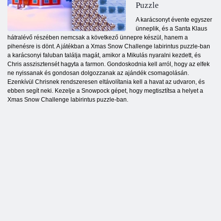
Puzzle
A karácsonyt évente egyszer
ünneplik, és a Santa Klaus
hátralévő részében nemcsak a következő ünnepre készül, hanem a
pihenésre is dönt. A játékban a Xmas Snow Challenge labirintus puzzle-ban
a karácsonyi faluban találja magát, amikor a Mikulás nyaralni kezdett, és
Chris asszisztensét hagyta a farmon. Gondoskodnia kell arról, hogy az elfek
ne nyissanak és gondosan dolgozzanak az ajándék csomagolásán.
Ezenkívül Chrisnek rendszeresen eltávolítania kell a havat az udvaron, és
ebben segít neki. Kezelje a Snowpock gépet, hogy megtisztítsa a helyet a
Xmas Snow Challenge labirintus puzzle-ban.