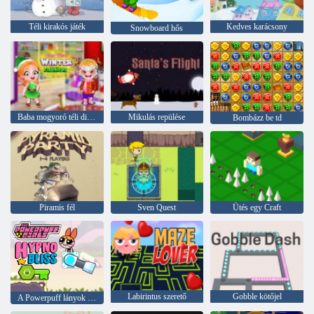
Téli kirakós játék
Kedves karácsony
Snowboard hős
Baba mogyoró téli divat
Mikulás repülése
Bombázz be td
Piramis fél
Sven Quest
Ütés egy Craft
Labirintus szerető
Gobble kötőjel
A Powerpuff lányok hihetetlenül boldogok