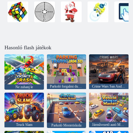
Hasonló flash játékok
Parkoló forgalmi dugó 3D
Crime Wars San Andreas
Ne zuhanj le
Truck Slam
Járművezető autó Mester
Parkoló Mesteriskola