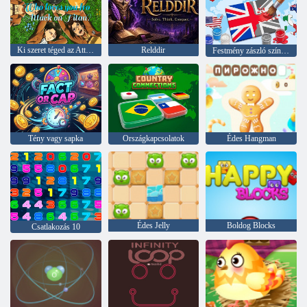
Ki szeret téged az Attack on Titanból?
Relddir
Festmény zászló színek ASMR
Tény vagy sapka
Országkapcsolatok
Édes Hangman
Édes Jelly
Boldog Blocks
Csatlakozás 10