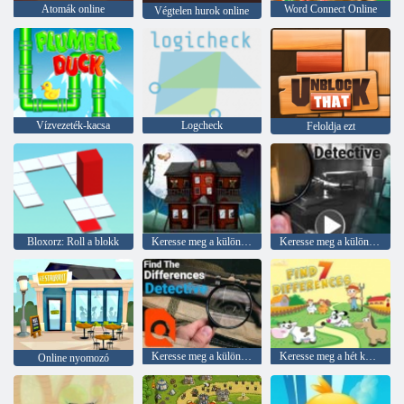
Atomák online
Word Connect Online
Végtelen hurok online
Vízvezeték-kacsa
Logcheck
Feloldja ezt
Bloxorz: Roll a blokk
Keresse meg a különbséget Halloween
Keresse meg a különbség nyomozót
Keresse meg a különbségeket nyomozó
Keresse meg a hét különbséget
Online nyomozó