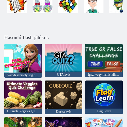
Hasonló flash játékok
GTA kvíz
Igazi vagy hamis kihívás
Valódi személyiség teszt
Ultimate Veggies Quiz Challenge
Flag Learn
Kocka kvíz