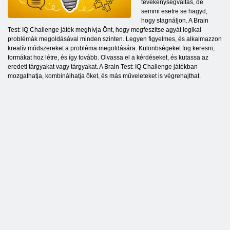
tevékenységváltás, de
semmi esetre se hagyd,
hogy stagnáljon. A Brain
Test: IQ Challenge játék meghívja Önt, hogy megfeszítse agyát logikai
problémák megoldásával minden szinten. Legyen figyelmes, és alkalmazzon
kreatív módszereket a probléma megoldására. Különbségeket fog keresni,
formákat hoz létre, és így tovább. Olvassa el a kérdéseket, és kutassa az
eredeti tárgyakat vagy tárgyakat. A Brain Test: IQ Challenge játékban
mozgathatja, kombinálhatja őket, és más műveleteket is végrehajthat.