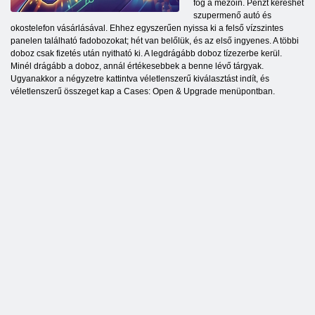
fog a mezőin. Pénzt kereshet
szupermenő autó és
okostelefon vásárlásával. Ehhez egyszerűen nyissa ki a felső vízszintes
panelen található fadobozokat; hét van belőlük, és az első ingyenes. A többi
doboz csak fizetés után nyitható ki. A legdrágább doboz tízezerbe kerül.
Minél drágább a doboz, annál értékesebbek a benne lévő tárgyak.
Ugyanakkor a négyzetre kattintva véletlenszerű kiválasztást indít, és
véletlenszerű összeget kap a Cases: Open & Upgrade menüpontban.