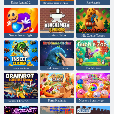
Kakas kattintó 2
Rakétaprén
Dinoszaurusz csontásás
Szuper haver rúgás
Kovács Clicker
Idle Cookie Tycoon
Rovarkattintó
Bird Game Clicker
Bubble Zoo
Farm Kattintás
Mystery Squishy gombóc vakdoboz
Brainrot Clicker & Merge