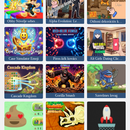
Obby Növelje sebességét!
Alpha Evolution: Legyen vezető
Otthoni dekorációs kattintó
Case Simulator Emoji
Piros-kék kovács
Alt Girls Dating Clicker
Gorilla Smash
Szerelmes lovag
Cascade Kingdom