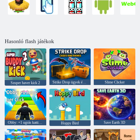
Hasonló flash játékok
Strike Drop ügyek és rangok
Slime Clicker
Szuper haver kick 2
Obby: +1 ugrás kattintásonként
Save Earth 3D
Hoppy Bird