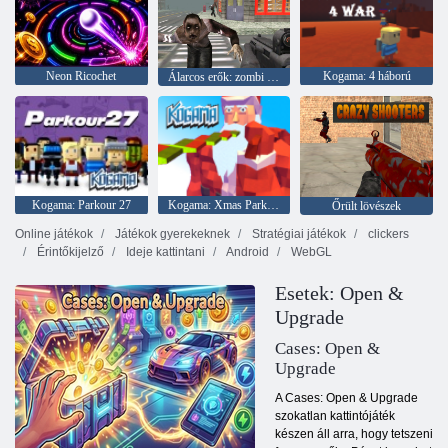
Neon Ricochet
Kogama: 4 háború
Álarcos erők: zombi túlélés
Kogama: Parkour 27
Kogama: Xmas Parkour
Őrült lövészek
Online játékok
Játékok gyerekeknek
Stratégiai játékok
clickers
Érintőkijelző
Ideje kattintani
Android
WebGL
Esetek: Open &
Upgrade
Cases: Open &
Upgrade
A Cases: Open & Upgrade
szokatlan kattintójáték
készen áll arra, hogy tetszeni