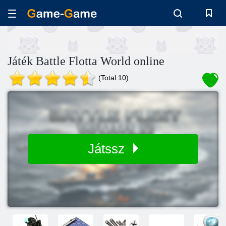
Játék Battle Flotta World online
(Total 10)
Játssz