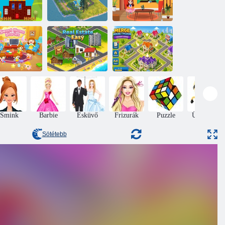
ldog helyem
Sziget Doodle
A Varázsház
Merge House
des otthoni
Ingatlan
Tycoon Property
történetek
egyszerű
Empire
Smink
Barbie
Esküvő
Frizurák
Puzzle
Ügyesség
Sötétebb