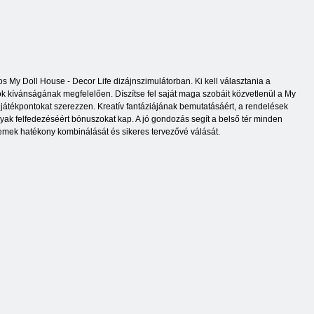
os My Doll House - Decor Life dizájnszimulátorban. Ki kell választania a
tók kívánságának megfelelően. Díszítse fel saját maga szobáit közvetlenül a My
játékpontokat szerezzen. Kreatív fantáziájának bemutatásáért, a rendelések
gyak felfedezéséért bónuszokat kap. A jó gondozás segít a belső tér minden
lemek hatékony kombinálását és sikeres tervezővé válását.