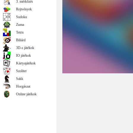
3. mérkőzés
Rejtvények
Sudoku
Zuma
Tetris
Biliárd
3D-s játékok
IO játékok
Kártyajátékok
Szoliter
Sakk
Horgászat
Online játékok