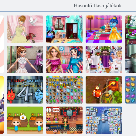
Hasonló flash játékok
Inside Out
Álom szoba
születésnapi
Esküvői Lily 2
átalakítása
parti
Híres
Fehér
ruhatervező
Nails átalakítása
karácsonyi party
Tűz és Víz 4
Kyodai pillangó
Átkozott kincs 2
Fru