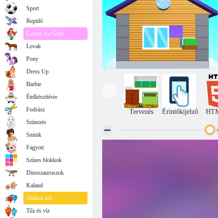
Sport
Repülő
Games for Girls
Lovak
Pony
Dress Up
Barbie
Ételkészítésre
Fodrász
Tervezés
Érintőkijelző
HT
Színezés
Smink
Fagyott
Építsen otthont
Színes blokkok
Dinoszauruszok
Kaland
Játékok két
Tűz és víz