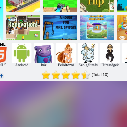
Építési
Birodalom
Tycoon
Házbontó autó
Háztáblázat
Bo
Ház Mrs.
Házépítés
É
Felújítás!
Szivárgás
kirakós játék
ML5
Android
ház
Felöltözni
Szolgáltatás
Hírességek
(Total 10)