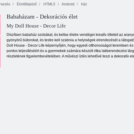
rvezés
Érintőkijelző
HTML5
Android
ház
Babaházam - Dekorációs élet
Narancssárga
Delicious Emily
Mahjong
tanya
New Beginning
Fortuna
My Doll House - Decor Life
Díszítsen babaház szobákat, és keltse életre vendégei kreatív ötleteit az arany
gyönyörű bútorokat, és testre kell szabnia a helyiségek elrendezését a látoga
Doll House - Decor Life képernyőjén, hogy egyedi otthonosságot teremtsen és 
pontos teljesítéséért és a gyermekek számára készült ritka lakberendezési tár
részletének figyelembevételében. A művészi ízlés lehetővé teszi a dekoratív e