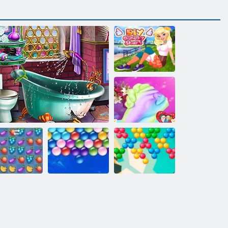
Diy galaxiscipő
Pár kézöntés
Végtelen
Bubble Shooter
ya összetörés
Luxus fürdő design
Bubbles
Végtelen