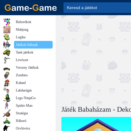
Buborékok
Mahjong
Logika
Játékok fiúknak
Tank játékok
Lövészet
Verseny Játékok
Zombies
Kaland
Labdarúgás
Lego NinjaGo
Spider-Man
Játék Babaházam - Dekor
Stratégia
Háború
Orvlövész