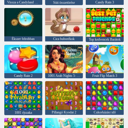
Vissza a Candyland 4 -hez: nyalóka kert
Candy Rain 3
Süti összetörése
Ékszer felrobban
Cica buborékok
Top kedvencek Barátok
Candy Rain 2
1001 Arab Nights 5: Sinbad a tengerész
Fruit Flip Match 3
Pillangó Kyodai 2
Cukorkázási idő
1001 éjszaka