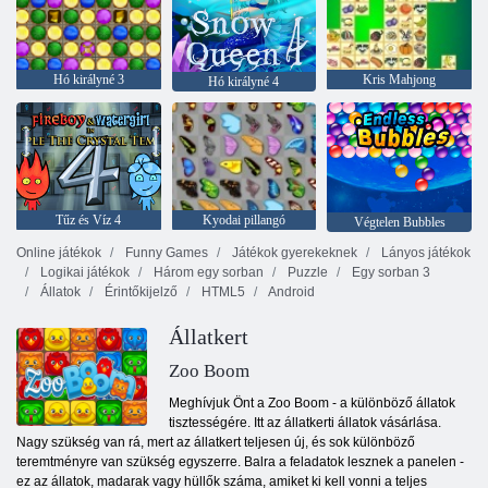
Hó királyné 3
Kris Mahjong
Hó királyné 4
Tűz és Víz 4
Kyodai pillangó
Végtelen Bubbles
Online játékok
Funny Games
Játékok gyerekeknek
Lányos játékok
Logikai játékok
Három egy sorban
Puzzle
Egy sorban 3
Állatok
Érintőkijelző
HTML5
Android
Állatkert
Zoo Boom
Meghívjuk Önt a Zoo Boom - a különböző állatok
tisztességére. Itt az állatkerti állatok vásárlása.
Nagy szükség van rá, mert az állatkert teljesen új, és sok különböző
teremtményre van szükség egyszerre. Balra a feladatok lesznek a panelen -
ez az állatok, madarak vagy hüllők száma, amiket ki kell vonni a teljes