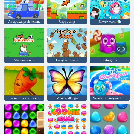
Az apokalipszis tehene
Capy Jump
Kövér macskák
Macskamentés
Capybara Stack
Puding föld
Farm puzzle -történet
Mentő pillangó
Vissza a Candyland Sweet Riverbe