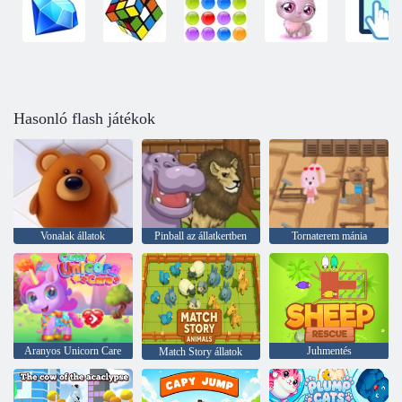
Hasonló flash játékok
Vonalak állatok
Pinball az állatkertben
Tornaterem mánia
Aranyos Unicorn Care
Juhmentés
Match Story állatok