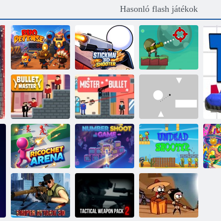
Hasonló flash játékok
Stickman3D
Duo Defense
Shooter
Király katonák
Golyó mester
Mister golyó
Rendben
Number Shoot
Élőhalott
Ricochet Aréna
Game
Shooter