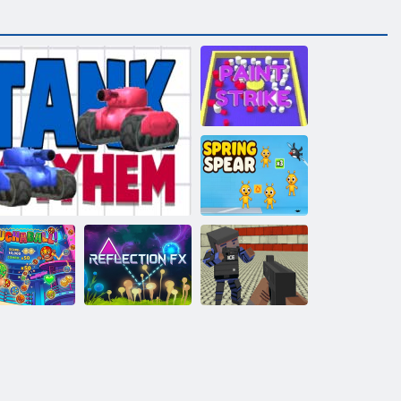
Festékütés
Tavaszi Lándzsa
Blokkos
Luchaball
Tank súlyos testi sértés
Reflection FX
gengszterháború