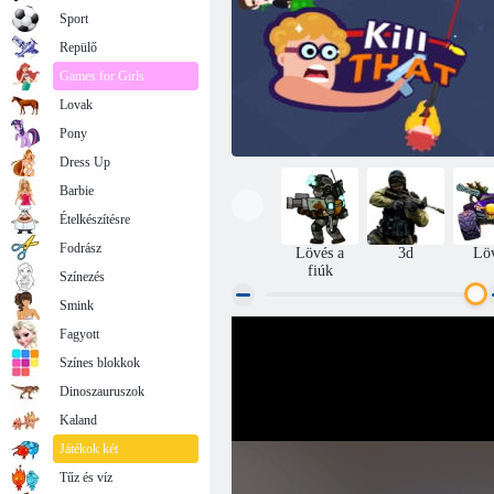
Sport
Repülő
Games for Girls
Lovak
Pony
Dress Up
Barbie
Ételkészítésre
Fodrász
Lövés a
3d
Lö
fiúk
Színezés
Smink
Fagyott
Öld meg
Színes blokkok
Dinoszauruszok
Kaland
Játékok két
Tűz és víz