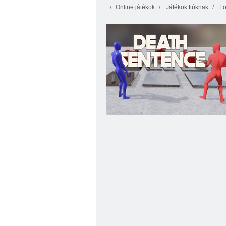
Online játékok
Játékok fiúknak
Lö
Tégla buster