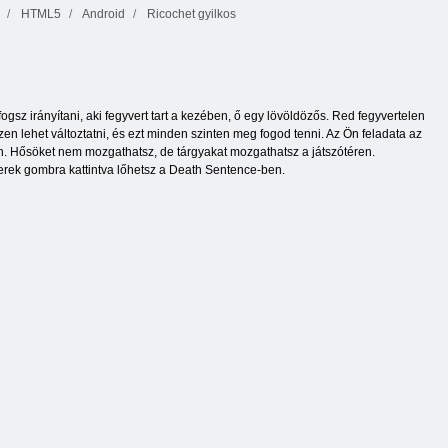
HTML5
Android
Ricochet gyilkos
gsz irányítani, aki fegyvert tart a kezében, ő egy lövöldözős. Red fegyvertelen
en lehet változtatni, és ezt minden szinten meg fogod tenni. Az Ön feladata az
n. Hősöket nem mozgathatsz, de tárgyakat mozgathatsz a játszótéren.
erek gombra kattintva lőhetsz a Death Sentence-ben.