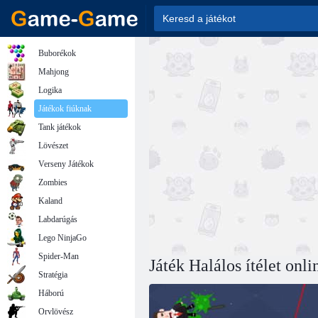
Buborékok
Mahjong
Logika
Játékok fiúknak
Tank játékok
Lövészet
Verseny Játékok
Zombies
Kaland
Labdarúgás
Lego NinjaGo
Spider-Man
Játék Halálos ítélet onli
Stratégia
Háború
Orvlövész