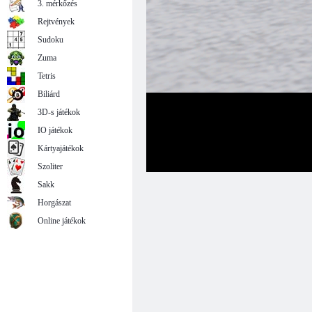
3. mérkőzés
Rejtvények
Sudoku
Zuma
Tetris
Biliárd
3D-s játékok
IO játékok
Kártyajátékok
Szoliter
Sakk
Horgászat
Online játékok