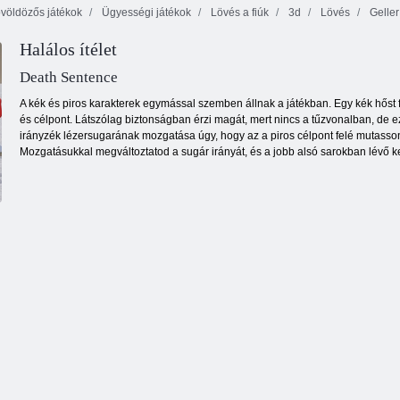
völdözős játékok
Ügyességi játékok
Lövés a fiúk
3d
Lövés
Geller
Taktikai
Halálos ítélet
Sniper Attack
fegyvercsomag
Zombies nem
3D
2
ugrik
Death Sentence
A kék és piros karakterek egymással szemben állnak a játékban. Egy kék hőst fo
és célpont. Látszólag biztonságban érzi magát, mert nincs a tűzvonalban, de ez
irányzék lézersugarának mozgatása úgy, hogy az a piros célpont felé mutasso
Mozgatásukkal megváltoztatod a sugár irányát, és a jobb alsó sarokban lévő k