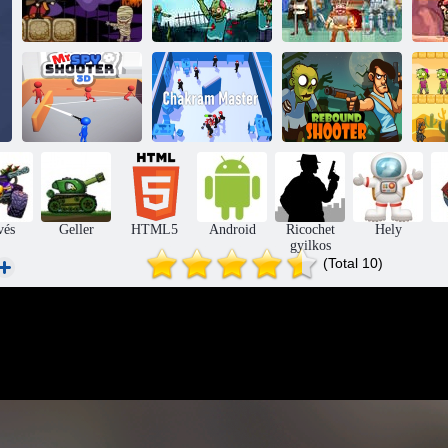
Zombie
ricochhet női
H
Úr. Drakula
vadász
Cél diadal
Mr. Spy Shooter
Visszapattanó
3D
Csakrammester
lövő
vés
Geller
HTML5
Android
Ricochet
Hely
gyilkos
(Total 10)