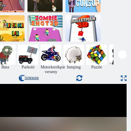
Operatőr vs
ülye zombik
Skibidi Monster:
online
Fun Battle
Fegyverek
Tung Tung
Zombie lövés
sahur zombi
3D
BulletMan 3D
Buta
Parkoló
Motorkerékpár
Jumping
Puzzle
Akció
verseny
Sötétebb