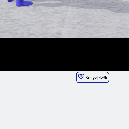
Könyvjelzők