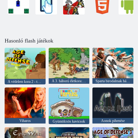
Hasonló flash játékok
A 3. háború életkora: Korok Hadserege
Sparta birodalmak háborúja
A védelem kora 2 - teaser
Viharos
Aonok pihenése
Gyümölcsös kavicsok