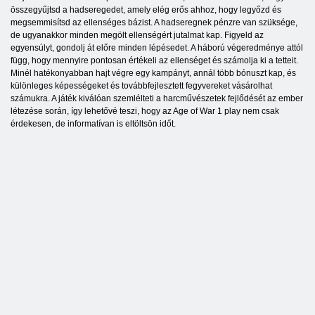
összegyűjtsd a hadseregedet, amely elég erős ahhoz, hogy legyőzd és
megsemmisítsd az ellenséges bázist. A hadseregnek pénzre van szüksége,
de ugyanakkor minden megölt ellenségért jutalmat kap. Figyeld az
egyensúlyt, gondolj át előre minden lépésedet. A háború végeredménye attól
függ, hogy mennyire pontosan értékeli az ellenséget és számolja ki a tetteit.
Minél hatékonyabban hajt végre egy kampányt, annál több bónuszt kap, és
különleges képességeket és továbbfejlesztett fegyvereket vásárolhat
számukra. A játék kiválóan szemlélteti a harcművészetek fejlődését az ember
létezése során, így lehetővé teszi, hogy az Age of War 1 play nem csak
érdekesen, de informatívan is eltöltsön időt.