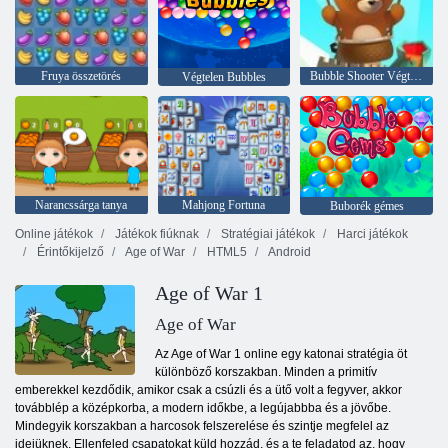
Fruya összetörés
Bubble Shooter Végtelen
Végtelen Bubbles
Narancssárga tanya
Mahjong Fortuna
Buborék gémes
Online játékok
Játékok fiúknak
Stratégiai játékok
Harci játékok
Érintőkijelző
Age of War
HTML5
Android
Age of War 1
Age of War
Az Age of War 1 online egy katonai stratégia öt
különböző korszakban. Minden a primitív
emberekkel kezdődik, amikor csak a csúzli és a ütő volt a fegyver, akkor
továbblép a középkorba, a modern időkbe, a legújabbba és a jövőbe.
Mindegyik korszakban a harcosok felszerelése és szintje megfelel az
idejüknek. Ellenfeled csapatokat küld hozzád, és a te feladatod az, hogy