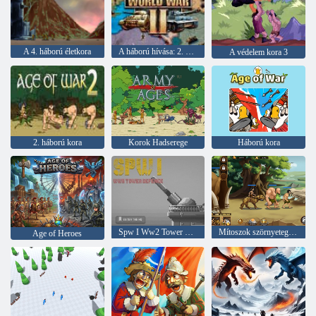
A 4. háború életkora
A háború hívása: 2. világháború
A védelem kora 3
2. háború kora
Korok Hadserege
Háború kora
Spw I Ww2 Tower Defense
Mítoszok szörnyeteg hősei
Age of Heroes