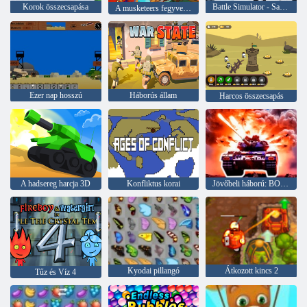
Korok összecsapása
Battle Simulator - Sandbox
A musketeers fegyverpor vs acél
Ezer nap hosszú
Háborús állam
Harcos összecsapás
A hadsereg harcja 3D
Konfliktus korai
Jövőbeli háború: BOT csata az űrben 3D
Kyodai pillangó
Átkozott kincs 2
Tűz és Víz 4