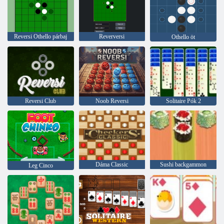
Reversi Othello párbaj
Reverversi
Othello öt
Reversi Club
Noob Reversi
Solitaire Pók 2
Dáma Classic
Sushi backgammon
Leg Cinco