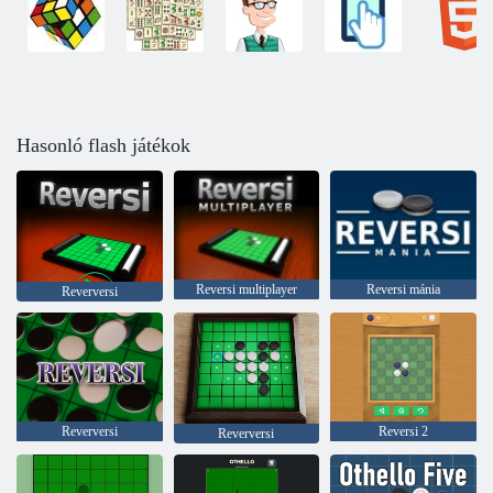
Hasonló flash játékok
Reversi multiplayer
Reversi mánia
Reverversi
Reverversi
Reversi 2
Reverversi