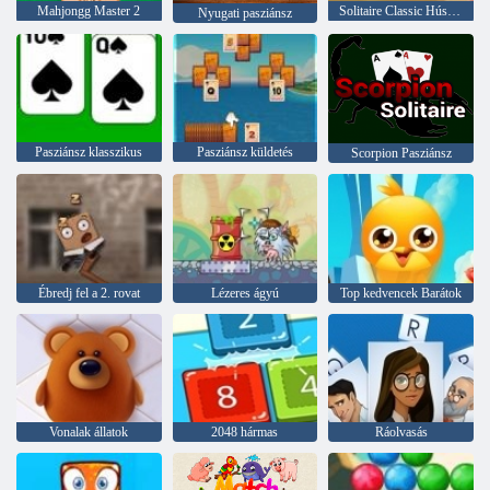
Mahjongg Master 2
Solitaire Classic Húsvét
Nyugati pasziánsz
Pasziánsz klasszikus
Pasziánsz küldetés
Scorpion Pasziánsz
Ébredj fel a 2. rovat
Lézeres ágyú
Top kedvencek Barátok
Vonalak állatok
2048 hármas
Ráolvasás