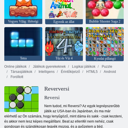
Vegyes Világ: Hétvégi
Bubble Shooter Saga 2
Egyezik az állat
Tetra
Tűz és Víz 4
Kyodai pillangó
Online játékok
Játékok gyerekeknek
Logikai játékok
Puzzle
Társasjátékok
Intelligens
Érintőkijelző
HTML5
Android
Fordított
Reverversi
Reversi
Nem tudod, mi Reversi? Az egyik legnépszerűbb
játék az USA-ban és Japánban, és ma már
elérhető az Ön számára, hogy lenyűgöző, mint dáma és sakk - csak kezdeni,
és akkor nem lesz képes megállítani. Beat az ellenfél nem nehéz, csak
gondosan és szándékosan tegyék mozog, és a győzelem a tiéd.