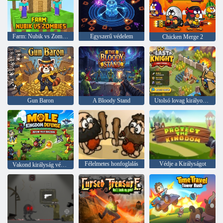
Farm: Nubik vs Zombies
Egyszerű védelem
Chicken Merge 2
Gun Baron
A Bloody Stand
Utolsó lovag királyok trónja
Félelmetes honfoglalás
Védje a Királyságot
Vakond királyság védelme