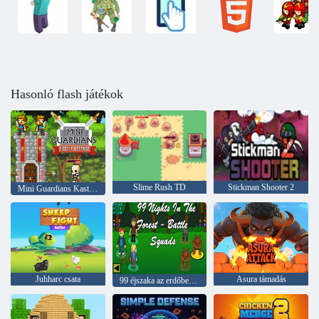
Hasonló flash játékok
Slime Rush TD
Stickman Shooter 2
Mini Guardians Kastély védelem
Juhharc csata
Asura támadás
99 éjszaka az erdőben – Csataosztagok