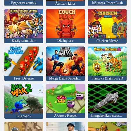
Eggbot vs zombik
Időutazás Tower Rush
Átkozott kincs
Király szimulátor
Díványharc
Chicken Merge
Frost Defense
Merge Battle Superhero Fight
Plants vs Brainrots 2D
A Grove Keeper
Intergalaktikus csatahajók
Bug War 2