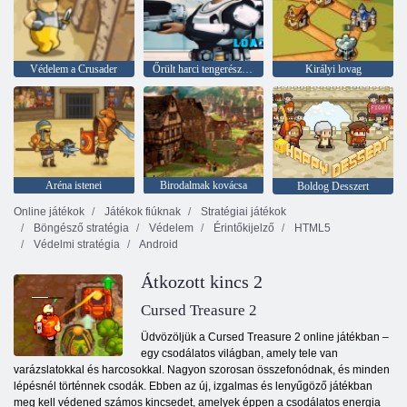
Védelem a Crusader
Őrült harci tengerészgyalogosok
Királyi lovag
Aréna istenei
Birodalmak kovácsa
Boldog Desszert
Online játékok
Játékok fiúknak
Stratégiai játékok
Böngésző stratégia
Védelem
Érintőkijelző
HTML5
Védelmi stratégia
Android
Átkozott kincs 2
Cursed Treasure 2
Üdvözöljük a Cursed Treasure 2 online játékban –
egy csodálatos világban, amely tele van
varázslatokkal és harcosokkal. Nagyon szorosan összefonódnak, és minden
lépésnél történnek csodák. Ebben az új, izgalmas és lenyűgöző játékban
meg kell védened számos kincsedet, amelyek éppen a csodálatos energia