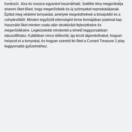
hordozói. Jóra és rosszra egyaránt használható. Sokféle lény megpróbálja
elvenni őket tőled, hogy megerősítsék és új szörnyeket reprodukáljanak.
Építsd meg védelmi tornyaidat, amelyek megvédhetnek a tolvajoktól és a
csínytevőktől. Minden legyőzött ellenségért érme formájában jutalmat kap.
Használd őket minden csata után struktúráid fejlesztésére és
megerősítésére. Legközelebb mindenkit a lehető leggyorsabban
elpusztíthatsz. A játékban nincs időkorlát, így kicsit átgondolhatod, hogyan
helyezd el a tornyokat, és hogyan szereld fel őket a Cursed Treasure 2 play
leggyorsabb győzelméhez.