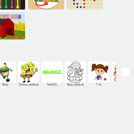
puzzle
Csatlakoztassa a
ont és pont
golyókat 2
Csatlakozás
Pontok - párbaj
tlakoztassa a
pontokat
Hely
Online játékok
WebGL
Rajz játékok
7 év
Árkád