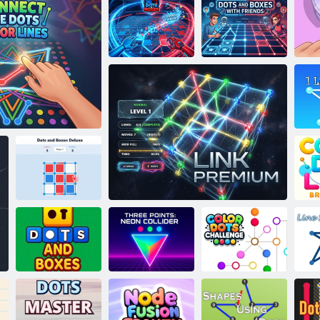
Jegyezze meg és
ismételje meg az
alakzatot
Pontok és
Pontok és
dobozok a
dobozok
Speen
barátokkal
1 
Dots and Boxes
Co
a a pontszínvonalakat
Deluxe
B
Pontok és
Color Dots