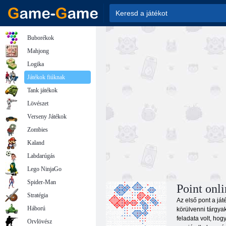
Buborékok
Mahjong
Logika
Játékok fiúknak
Tank játékok
Lövészet
Verseny Játékok
Zombies
Kaland
Labdarúgás
Lego NinjaGo
Spider-Man
Point onli
Stratégia
Az első pont a ját
Háború
körülvenni tárgya
feladata volt, ho
Orvlövész