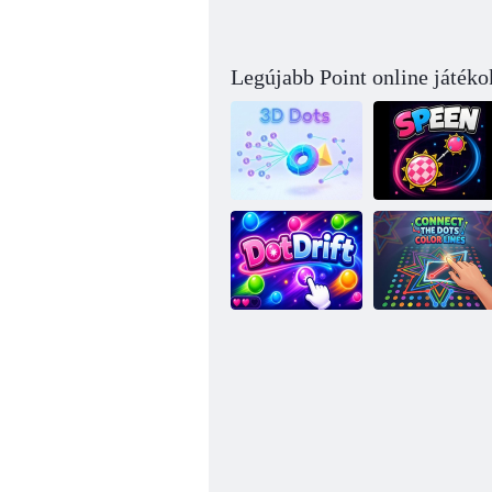
Legújabb Point online játéko
3D pontok
Speen
Csatlakoztassa a
Dot Drift
pontszínvonalakat