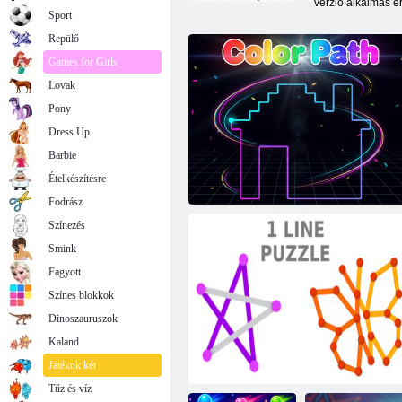
verzió alkalmas ér
Sport
Repülő
Games for Girls
Lovak
Pony
Dress Up
Barbie
Ételkészítésre
Fodrász
Színezés
Smink
Fagyott
Színes blokkok
Dinoszauruszok
Kaland
Színútvonal
Játékok két
Tűz és víz