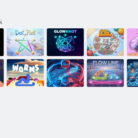
k
Színes Kötelek
Dot Plot
Glowknot
Varrás
Pontok és
Férgek
dobozok
Flow Line