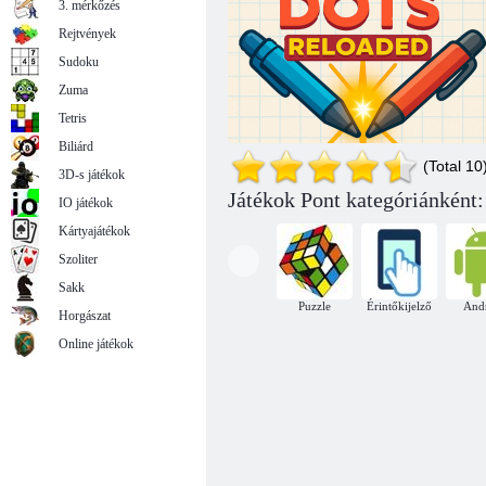
3. mérkőzés
Rejtvények
Sudoku
Zuma
Brain Line Connect
Tetris
Biliárd
(Total 10
3D-s játékok
Játékok Pont kategóriánként:
IO játékok
Kártyajátékok
Szoliter
Sakk
Puzzle
Érintőkijelző
And
Horgászat
Smart Dots újratöltve
Online játékok