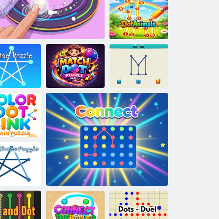
Flow Line
DotAnimals
Match Dot
soros rejtvény
Dot Dodge
Puzzle
Lone Line
lor Dot Link
rain Puzzle
Vonal alakú