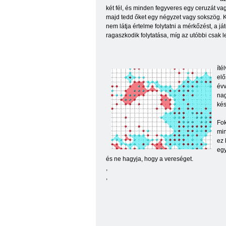
két fél, és minden fegyveres egy ceruzát vagy 
majd tedd őket egy négyzet vagy sokszög. Ki
nem látja értelme folytatni a mérkőzést, a j
ragaszkodik folytatása, míg az utóbbi csak l
íté
elő
évv
nag
kés
Fok
min
ez 
egy
és ne hagyja, hogy a vereséget.
,
,