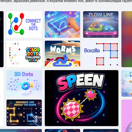
vényes, tapasztalt játékosok. A folyamat érdekes volt, akkor is szórakoztatják rajzfi
Csatlakoztassa a
Rajzolj egy
pontot
vonalat
Flow Line
Színes pontok
kihívása
Férgek
Boxzilla
3D pontok