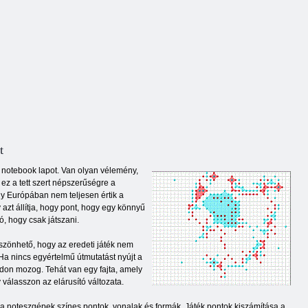
t
s notebook lapot. Van olyan vélemény,
 ez a tett szert népszerűségre a
gy Európában nem teljesen értik a
azt állítja, hogy pont, hogy egy könnyű
ó, hogy csak játszani.
öszönhető, hogy az eredeti játék nem
 Ha nincs egyértelmű útmutatást nyújt a
ódon mozog. Tehát van egy fajta, amely
válasszon az elárusító változata.
a noteszgépek színes pontok, vonalak és formák. Játék pontok kiszámítása a