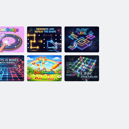
Jegyezze meg és
ismételje meg az
Dot Dodge
alakzatot
Flow Line
Pontok és
dobozok a
barátokkal
DotAnimals
Link Premium