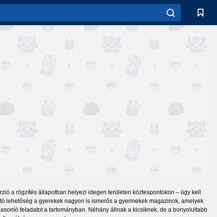
verzió a rögzítés állapotban helyezi idegen területen köztespontokon – úgy kell
ztató lehetőség a gyerekek nagyon is ismerős a gyermekek magazinok, amelyek
hasonló feladatot a tartományban. Néhány állnak a kicsiknek, de a bonyolultabb