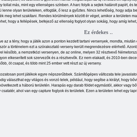
tollat ​​más, mint egy ellenséges színben. A harc folyik a sejtek határolt papírt, és t
 lenne olyan területeken, elfogták, ő lesz a győztes. Nincs lehetőség, hogy adja b
áték meg lehet szakítani. Rendes körülmények között ér véget, amikor a területen mar
ehet, hogy a fellépések, befejező az ellenség foglyot olyan sokáig, hogy amíg lehet
Ez érdekes ..
lve az a tény, hogy a játék azon a ponton kezdett tartani versenyek, mondta, miután
ször a történelem ezt a szórakoztató verseny került megrendezésre elérhető. Azonb
el később, a nemzetközi versenyen, de az online, melyen 32 résztvevő Németorsz
yon elkeserített sok szervezők és a résztvevők. Ez nem elakadt, és 2010-ben dece
őbb, öt csapat, és több mint 25 ember vett részt az új verseny.
ozatosan pont játékok egyre népszerűbbek. Számítógépes változata tele javaslatok
dig választhat egy világos és vonzó telek, például, hogy segítse a királyt, hogy b
következett a háború területén. Harapás egy darab földet egymástól, akkor vagy bőví
 csatatér, ahol van egy capture foglyok és területek. Ezen a területen lehet egy lapr