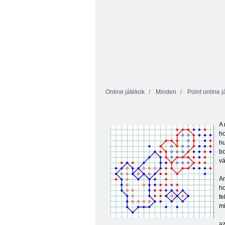
Online játékok
Minden
Point online j
A 
ho
hu
bo
vá
Am
ho
fe
mi
az