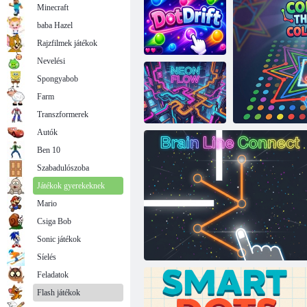
Minecraft
baba Hazel
Rajzfilmek játékok
Nevelési
Spongyabob
Farm
Dot Drift
1 vonalú puzzle
Transzformerek
Autók
Ben 10
Szabadulószoba
Neon Flow
Játékok gyerekeknek
Mario
Csiga Bob
Sonic játékok
Csatlakoztass
Síelés
Feladatok
Flash játékok