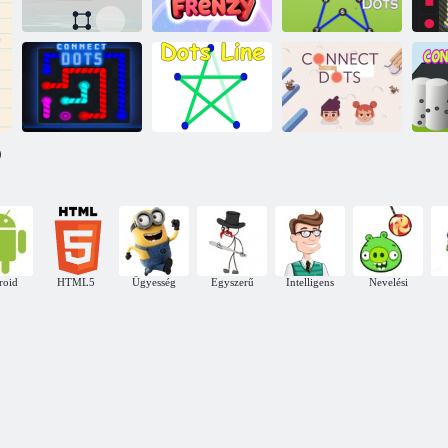
dobozok
Három pont
Link Premium
Challenge
Csomópont
Alakzatok
Dots mester
fúziós őrület
pontokkal
P
)
Csatlakoztassa a
Összekötni a
Csa
pontokat
Pontvonal
pontokat
roid
HTML5
Ügyesség
Egyszerű
Intelligens
Nevelési