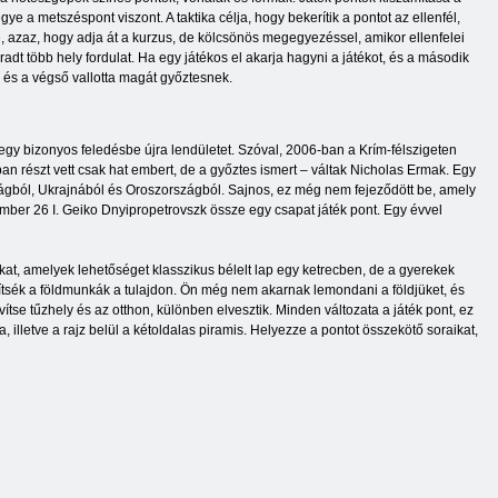
egye a metszéspont viszont. A taktika célja, hogy bekerítik a pontot az ellenfél,
e, azaz, hogy adja át a kurzus, de kölcsönös megegyezéssel, amikor ellenfelei
adt több hely fordulat. Ha egy játékos el akarja hagyni a játékot, és a második
, és a végső vallotta magát győztesnek.
 egy bizonyos feledésbe újra lendületet. Szóval, 2006-ban a Krím-félszigeten
an részt vett csak hat embert, de a győztes ismert – váltak Nicholas Ermak. Egy
ágból, Ukrajnából és Oroszországból. Sajnos, ez még nem fejeződött be, amely
mber 26 I. Geiko Dnyipropetrovszk össze egy csapat játék pont. Egy évvel
at, amelyek lehetőséget klasszikus bélelt lap egy ketrecben, de a gyerekek
ővítsék a földmunkák a tulajdon. Ön még nem akarnak lemondani a földjüket, és
tse tűzhely és az otthon, különben elvesztik. Minden változata a játék pont, ez
a, illetve a rajz belül a kétoldalas piramis. Helyezze a pontot összekötő soraikat,