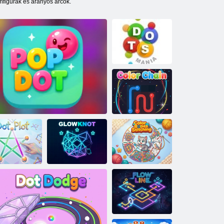
lmfigurák és aranyos arcok.
Dots mánia
Színes lánc
Színes Kötelek
Dot Plot
Pop Dot
Glowknot
Varrás