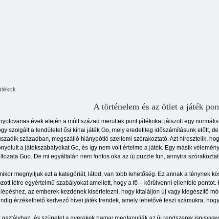
átékok
A történelem és az ötlet a játék pon
nyolcvanas évek elején a múlt század merültek pont játékokat játszott egy normáli
gy szolgált a lendületet ősi kínai játék Go, mely eredetileg időszámításunk előtt, de
szadik században, megszálló hiánypótló szellemi szórakoztató. Azt híresztelik, ho
nyolult a játékszabályokat Go, és így nem volt értelme a játék. Egy másik vélemény 
ltozata Guo. De mi egyáltalán nem fontos oka az új puzzle fun, annyira szórakoztat
ikor megnyitjuk ezt a kategóriát, látod, van több lehetőség. Ez annak a ténynek k
zott létre egyértelmű szabályokat amellett, hogy a fő – körülvenni ellenfele pontot.
llépéshez, az emberek kezdenek kísérletezni, hogy kitaláljon új vagy kiegészítő m
ndig érzékelhető kedvező hívei játék trendek, amely lehetővé teszi számukra, hogy 
 osztályban, és szünetet a gyerekek hamar megtanulják az új rendszerek ispisyvay