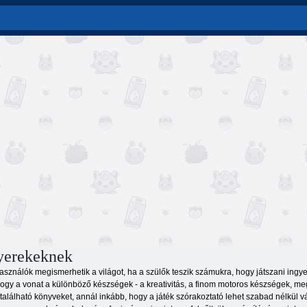
yerekeknek
használók megismerhetik a világot, ha a szülők teszik számukra, hogy játszani ingy
ogy a vonat a különböző készségek - a kreativitás, a finom motoros készségek, meg
alálható könyveket, annál inkább, hogy a játék szórakoztató lehet szabad nélkül 