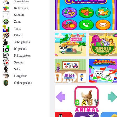
3. mérkőzés
Rejtvények
Sudoku
Zuma
Dora találkozik a barátaimmal
Tetris
Biliárd
3D-s játékok
IO játékok
Kártyajátékok
Szoliter
Sakk
Baby Panda
Barney dzsungel
nyári vakáció
Tipegő baba telefon
barátok
Horgászat
Online játékok
Alice
foglalkozások
Tipegő rajz
világa
gyerekeknek