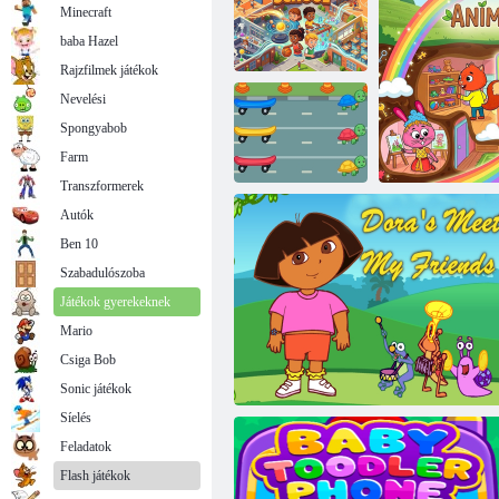
Minecraft
baba Hazel
Rajzfilmek játékok
Nevelési
Spongyabob
Az én városi
iskolám
Baba Hazel Farm Tour
Farm
Transzformerek
Autók
Ben 10
Turtle Color
Match Up
Szabadulószoba
Játékok gyerekeknek
Mario
Csiga Bob
Á
Sonic játékok
Síelés
Feladatok
Flash játékok