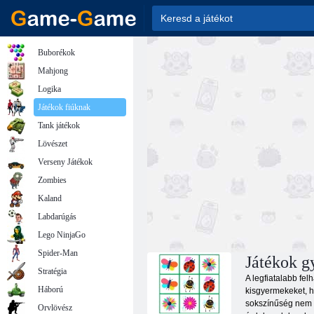
Buborékok
Mahjong
Logika
Játékok fiúknak
Tank játékok
Lövészet
Verseny Játékok
Zombies
Kaland
Labdarúgás
Lego NinjaGo
Spider-Man
Játékok g
Stratégia
A legfiatalabb fel
Háború
kisgyermekeket, h
sokszínűség nem t
Orvlövész