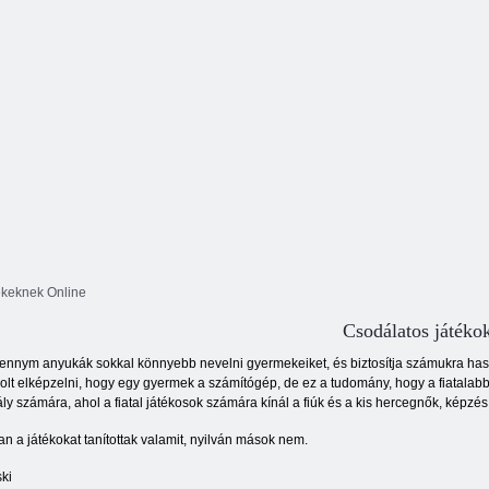
ekeknek Online
Csodálatos játéko
nnym anyukák sokkal könnyebb nevelni gyermekeiket, és biztosítja számukra haszn
olt elképzelni, hogy egy gyermek a számítógép, de ez a tudomány, hogy a fiatalabb
ly számára, ahol a fiatal játékosok számára kínál a fiúk és a kis hercegnők, képzés 
an a játékokat tanítottak valamit, nyilván mások nem.
ki