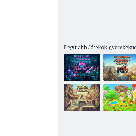
Legújabb Játékok gyerekekn
Neon romok:
Offroad Crash
Tower Defense
Climb
Boldog napközi
történetek –
ABCs Tracer
Iskola