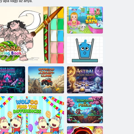
gy apa vagy az anya.
Baby Hazel
gyógyfürdő
Boldog pohár
rejtvények
eon romok:
Offroad Crash
Astral Checkers
wer Defense
Moana kifestőkönyv
Climb
Drafts