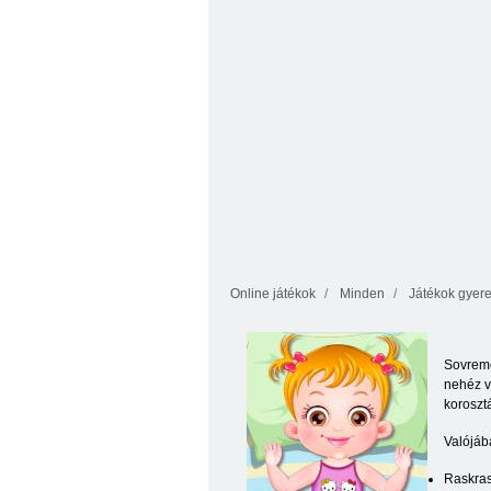
Online játékok
Minden
Játékok gyer
Sovreme
nehéz v
korosztá
Valójáb
Raskras