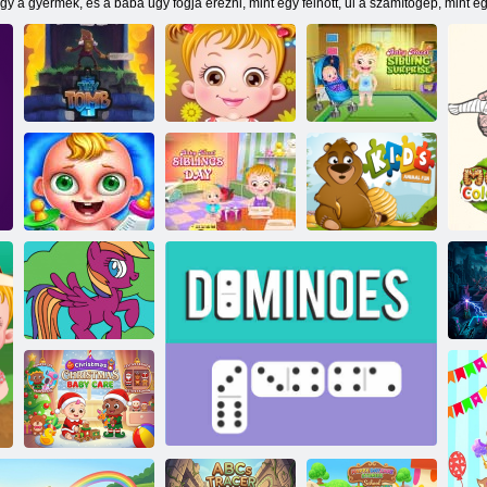
gy a gyermek, és a baba úgy fogja érezni, mint egy felnőtt, ül a számítógép, mint e
Apró sír:
Baby Hazel:
Dungeon
Testvéri
Explorer
Baba Fun Time
meglepetés
Baba mogyoró:
Gyerekek Állati
Napi babaápolás
Testvérek napja
Szórakozás
My Little Pony
N
kifestőkönyv
To