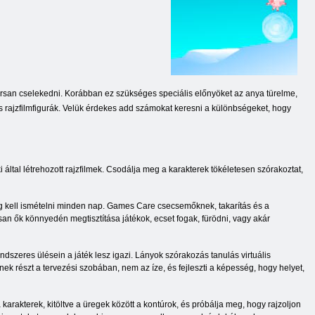
gyorsan cselekedni. Korábban ez szükséges speciális előnyöket az anya türelme,
 rajzfilmfigurák. Velük érdekes add számokat keresni a különbségeket, hogy
tal létrehozott rajzfilmek. Csodálja meg a karakterek tökéletesen szórakoztat,
eg kell ismételni minden nap. Games Care csecsemőknek, takarítás és a
san ők könnyedén megtisztítása játékok, ecset fogak, fürödni, vagy akár
szeres ülésein a játék lesz igazi. Lányok szórakozás tanulás virtuális
k részt a tervezési szobában, nem az íze, és fejleszti a képesség, hogy helyet,
karakterek, kitöltve a üregek között a kontúrok, és próbálja meg, hogy rajzoljon