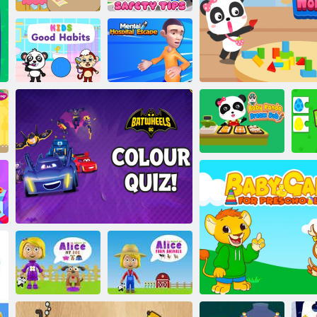
Biztonsági
tippek
Víziló Jó reggelt
gyerekeknek
Gyerekek jó
Elmegyógyintézeti
szokásai
menekülés
Baby Panda
álommunka
Baby Panda Érzelemv