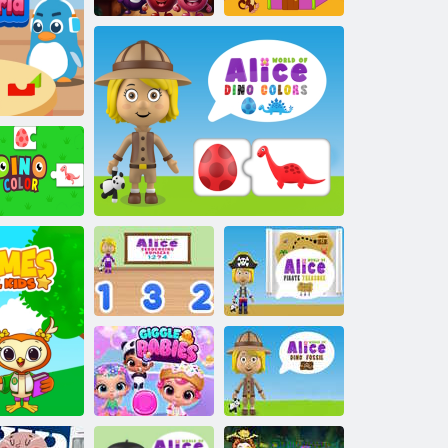
Keresse meg a
A gyerekek
Színt
Toddie katicabogár
házat építenek
ilág
Dino szín
Alice
sorozatszámok
Alice Pirate
világa
Alice Dino színek világa
Treasure világa