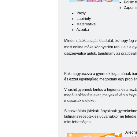
Poisk: 
Zapomin
Pazly
Labirinty
Matematika
Azbuka
Minden játék a saját feladatát, és hogy fog
most online móka könnyedén rabul ejti a g
összegyűjtse autók, tanulmány az órát beállí
Kak magyarázza a gyermek fogalmának baráts
és ezzel egyidejűleg megoldani egy problém
Vnushit gyermek fontos a higiénia és a tis
megállapítás tételeket, melyek révén a foly
mossanak ételeket.
S használata játékok lányoknak gyerekeknek
kulináris receptek és ugyanakkor ne feledj
mint lehetséges.
A legné