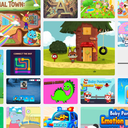
Karácsonyi
babaápolás
Boldog napközi
történetek –
ABCs Tracer
Dominó
Iskola
P
Dot puzzle
csatlakoztassa a
llatváros
pontokat
Gy
Baba
Fantasztikus
Memóriaháborúk
Rajz és színezés
WoodieHoo Animal Friends World
Mentőcsapat