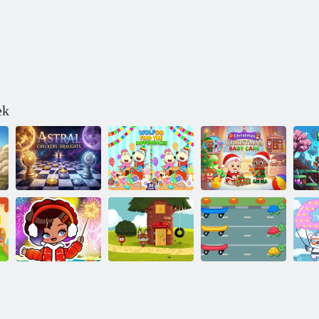
ek
Wolfoo találja
Astral Checkers
meg a
Karácsonyi
Drafts
különbséget
babaápolás
Jigsaw Puzzle:
WoodieHoo
Aha World New
Animal Friends
Turtle Color
P
Year
World
Match Up