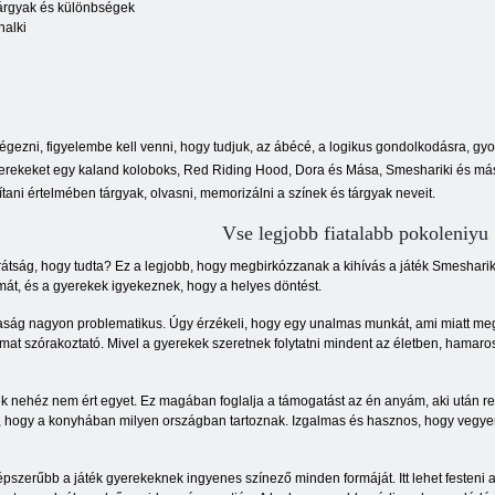
tárgyak és különbségek
alki
 végezni, figyelembe kell venni, hogy tudjuk, az ábécé, a logikus gondolkodásra, 
yerekeket egy kaland koloboks, Red Riding Hood, Dora és Mása, Smeshariki és más
tani értelmében tárgyak, olvasni, memorizálni a színek és tárgyak neveit.
Vse legjobb fiatalabb pokoleniyu
ág, hogy tudta? Ez a legjobb, hogy megbirkózzanak a kihívás a játék Smeshariki ál
át, és a gyerekek igyekeznek, hogy a helyes döntést.
ztaság nagyon problematikus. Úgy érzékeli, hogy egy unalmas munkát, ami miatt m
amat szórakoztató. Mivel a gyerekek szeretnek folytatni mindent az életben, hamaro
 nehéz nem ért egyet. Ez magában foglalja a támogatást az én anyám, aki után rend
e, hogy a konyhában milyen országban tartoznak. Izgalmas és hasznos, hogy vegyene
pszerűbb a játék gyerekeknek ingyenes színező minden formáját. Itt lehet festeni a 