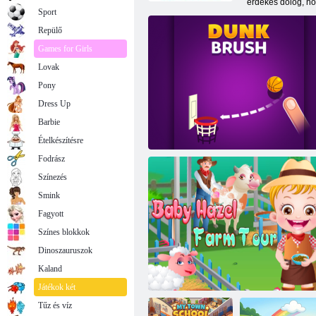
érdekes dolog, ho
Sport
Repülő
Games for Girls
Lovak
Pony
Dress Up
Barbie
Ételkészítésre
Fodrász
Színezés
Smink
Fagyott
Színes blokkok
Dinoszauruszok
Kaland
Dunk kefe
Játékok két
Tűz és víz