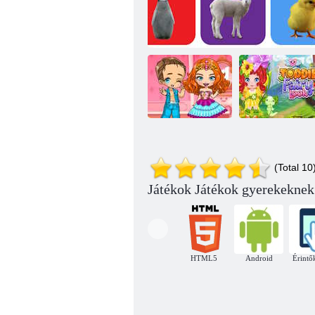
Szőke chibbi
Toddie tündér
(Total 10
divatbemutató
Bébi állat
megjelenés
Játékok Játékok gyerekeknek
HTML5
Android
Érintő