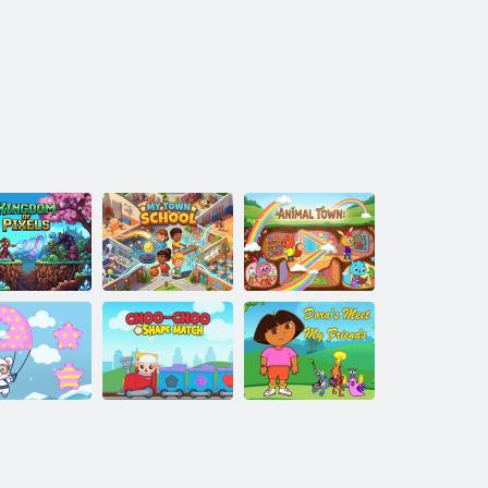
Pixelek
Az én városi
Királysága
iskolám
Állatváros
attern Match
Choo Choo
Dora találkozik a
Adventure
Shape Match
barátaimmal