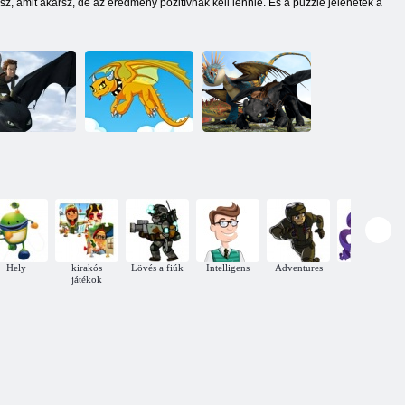
sz, amit akarsz, de az eredmény pozitívnak kell lennie. És a puzzle jelenetek a
Hogyan lehet
gy neveld a
edzeni a Dragon
sárkányodat
Így neveld a
2 festéket
ejtett ábécé
sárkányodat
számok szerint
Hely
kirakós
Lövés a fiúk
Intelligens
Adventures
Kívülről
játékok