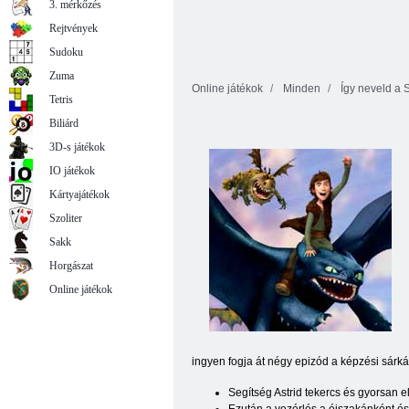
3. mérkőzés
Rejtvények
Sudoku
Zuma
Online játékok
Minden
Így neveld a 
Tetris
Biliárd
3D-s játékok
IO játékok
Kártyajátékok
Szoliter
Sakk
Horgászat
Online játékok
ingyen fogja át négy epizód a képzési sárk
Segítség Astrid tekercs és gyorsan 