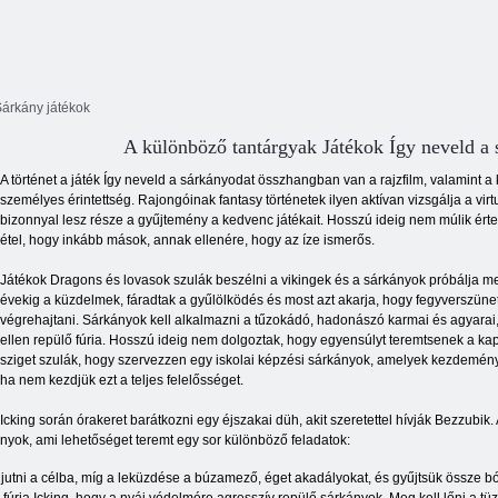
Sárkány játékok
A különböző tantárgyak Játékok Így neveld a 
A történet a játék Így neveld a sárkányodat összhangban van a rajzfilm, valamint
személyes érintettség. Rajongóinak fantasy történetek ilyen aktívan vizsgálja a virt
bizonnyal lesz része a gyűjtemény a kedvenc játékait. Hosszú ideig nem múlik ért
étel, hogy inkább mások, annak ellenére, hogy az íze ismerős.
Játékok Dragons és lovasok szulák beszélni a vikingek és a sárkányok próbálja m
évekig a küzdelmek, fáradtak a gyűlölködés és most azt akarja, hogy fegyverszün
végrehajtani. Sárkányok kell alkalmazni a tűzokádó, hadonászó karmai és agyarai,
ellen repülő fúria. Hosszú ideig nem dolgoztak, hogy egyensúlyt teremtsenek a kapc
sziget szulák, hogy szervezzen egy iskolai képzési sárkányok, amelyek kezdeményez
ha nem kezdjük ezt a teljes felelősséget.
Icking során órakeret barátkozni egy éjszakai düh, akit szeretettel hívják Bezzubik.
ányok, ami lehetőséget teremt egy sor különböző feladatok:
eljutni a célba, míg a leküzdése a búzamező, éget akadályokat, és gyűjtsük össze