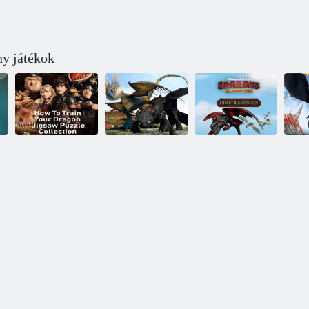
ny játékok
Í
Hogyan kell
Hogyan lehet
edzeni a sárkány
edzeni a Dragon
kirakós
2 festéket
Sárkányok:
gyűjteményét
számok szerint
Drachenrennen