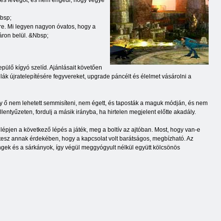
üzes levegőt, és nem engedi, hogy vegye
Nbsp;
tre. Mi legyen nagyon óvatos, hogy a
táron belül. &Nbsp;
pülő kígyó szelíd. Ajánlásait követően
lák újratelepítésére fegyvereket, upgrade páncélt és élelmet vásárolni a
y ő nem lehetett semmisíteni, nem égett, és taposták a maguk módján, és nem
tyűzeten, fordulj a másik irányba, ha hirtelen megjelent előtte akadály.
épjen a következő lépés a játék, meg a boltív az ajtóban. Most, hogy van-e
gtesz annak érdekében, hogy a kapcsolat volt barátságos, megbízható. Az
ingek és a sárkányok, így végül meggyógyult nélkül együtt kölcsönös