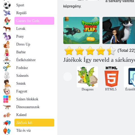
a sárkány váltotta
Sport
képregény.
Repülő
Games for Girls
Lovak
Pony
Dress Up
(Total 22
Barbie
Játékok Így neveld a sárkány
Ételkészítésre
Fogatlan
Sárkányok A
sárkány szárny
kilenc birodalom
Fodrász
Színezés
Smink
Dragons
HTML5
Érintő
Fagyott
Színes blokkok
Dinoszauruszok
Kaland
Játékok két
Tűz és víz