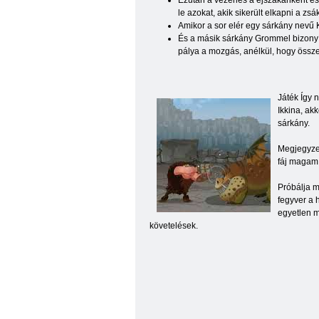
Ezután a vezérlés a éjszakánként és 
le azokat, akik sikerült elkapni a z
Amikor a sor elér egy sárkány nevű Ke
És a másik sárkány Grommel bizonyít
pálya a mozgás, anélkül, hogy összeo
Játék Így 
Ikkina, ak
sárkány.
Megjegyzen
fáj magam 
Próbálja m
fegyver a 
egyetlen m
követelések.