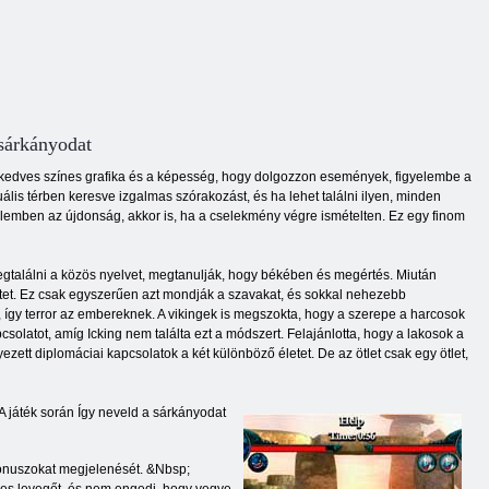
sárkányodat
 a kedves színes grafika és a képesség, hogy dolgozzon események, figyelembe a
uális térben keresve izgalmas szórakozást, és ha lehet találni ilyen, minden
elemben az újdonság, akkor is, ha a cselekmény végre ismételten. Ez egy finom
egtalálni a közös nyelvet, megtanulják, hogy békében és megértés. Miután
etet. Ez csak egyszerűen azt mondják a szavakat, és sokkal nehezebb
 így terror az embereknek. A vikingek is megszokta, hogy a szerepe a harcosok
solatot, amíg Icking nem találta ezt a módszert. Felajánlotta, hogy a lakosok a
ett diplomáciai kapcsolatok a két különböző életet. De az ötlet csak egy ötlet,
 A játék során Így neveld a sárkányodat
 bónuszokat megjelenését. &Nbsp;