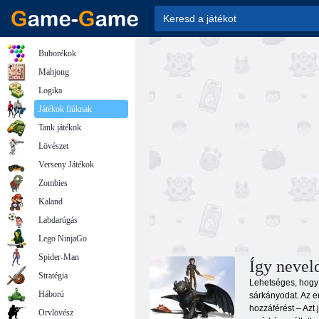
Buborékok
Mahjong
Logika
Játékok fiúknak
Tank játékok
Lövészet
Verseny Játékok
Zombies
Kaland
Labdarúgás
Lego NinjaGo
Spider-Man
Így nevel
Stratégia
Lehetséges, hogy 
Háború
sárkányodat. Az e
hozzáférést – Azt
Orvlövész