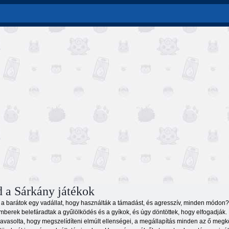
d a Sárkány játékok
a barátok egy vadállat, hogy használták a támadást, és agresszív, minden módon? 
mberek belefáradtak a gyűlölködés és a gyíkok, és úgy döntöttek, hogy elfogadják.
 javasolta, hogy megszelídíteni elmúlt ellenségei, a megállapítás minden az ő megk