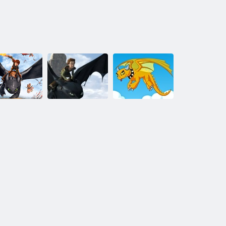
gy neveld a
Sárkány:
megtalálni
Így neveld a
azokat az
sárkányodat
Így neveld a
elemeket
Rejtett ábécé
sárkányodat