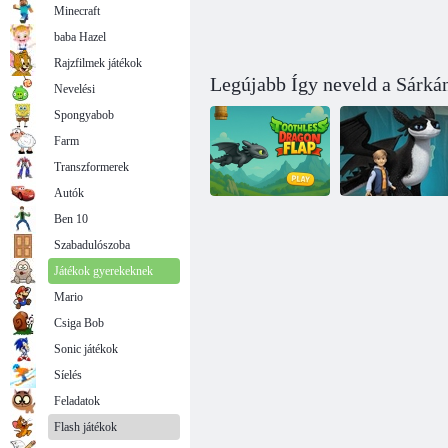
Minecraft
baba Hazel
Rajzfilmek játékok
Legújabb Így neveld a Sárká
Nevelési
Spongyabob
Farm
Transzformerek
Autók
Ben 10
Szabadulószoba
Fogatlan
Sárkányok A
sárkány szárny
kilenc birodalom
Játékok gyerekeknek
Mario
Csiga Bob
Sonic játékok
Síelés
Feladatok
Flash játékok