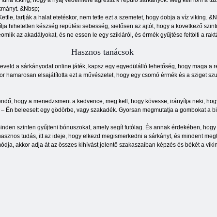
fúria Icking, hogy a nyáj védelmére agresszív repülő sárkányok. Meg kell lőni a t
sákmányt. &Nbsp;
ttle, tartják a halat etetéskor, nem tette ezt a szemetet, hogy dobja a víz viking. &
ja hihetetlen készség repülési sebesség, sietősen az ajtót, hogy a következő szin
mlik az akadályokat, és ne essen le egy szikláról, és érmék gyűjtése feltölti a rak
Hasznos tanácsok
neveld a sárkányodat online játék, kapsz egy egyedülálló lehetőség, hogy maga a re
kor hamarosan elsajátította ezt a művészetet, hogy egy csomó érmék és a sziget szu
dő, hogy a menedzsment a kedvence, meg kell, hogy kövesse, irányítja neki, hog
– Én beleesett egy gödörbe, vagy szakadék. Gyorsan megmutatja a gombokat a billen
inden szinten gyűjteni bónuszokat, amely segít futólag. És annak érdekében, hogy l
hasznos tudás, itt az ideje, hogy elkezd megismerkedni a sárkányt, és mindent me
ódja, akkor adja át az összes kihívást jelentő szakaszaiban képzés és békét a vik