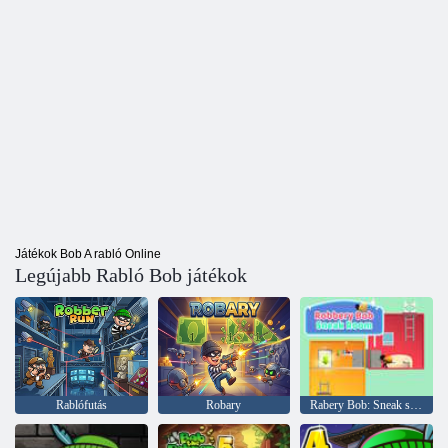
Játékok Bob A rabló Online
Legújabb Rabló Bob játékok
Rablófutás
Robary
Rabery Bob: Sneak szoba