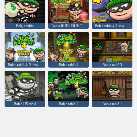
Bob, a rabló
Bob a RUBLER 5: Templom kalandja
Bob a rabló 4 3. évad: Japán
Bob a rabló 4: 2. évad Oroszország
Bob a rabló 4
Bob a rabló 3
Bob a H5 rabló
Bob a rabló 2
Bob a rabló 1