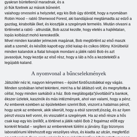
gyakran büntetlenül maradnak, és a
jó fiúk fizetnek az mások bűneiért.
valahogy orvosolni a helyzetet, egy kis Bob úgy döntött, hogy a nyomában
Robin Hood – rabló Sherwood Forest, aki bandájával megtámadta az edző a
gazdag, kirabolták őket, és kiosztják a szegények termelés. Miután olvasni a
történetet a rabló - altruisták, Bob azzal kezdte, hogy etetés a hajléktalan,
lopás kolbászt mohó kereskedők.
Mivel minden karakter jelmezek magának, Bob megtörtént az első maszk
alatt a szemét, és később kapott egy zöld kalap és csíkos öltöny. Körülbelül
minden kalandok a fiatal tolvajok mondani a játék rabló Bob és azt
javasoljuk, hogy kezdje az első rész, hogy a láb a hős a kezdetektől a
legújabb kaland.
A nyomvonal a bűncselekmények
Játszótér néz ki, nagyon kényelmes – épület fürdőszobákkal egy vágás.
Minden szobában lehet tekinteni, mint ha a fal átlátszó volt, és megnyitotta a
céllal, hogy minden sarkából a ház. Bob meglátogatja"jóvoltából"a bankok,
ékszer üzletek, kaszinók és más intézmények, ahol van valami, hogy a pénz.
Az emberek ezekben az épületekben szerint Bob, viszont a hatalmas pénzt,
hogy azok az emberek, akik sikerült, hogy a ebül szerzett jószág, és az ilyen
pénzt vissza kell vonni, és visszatért a szegények. Ha az első része a hős
csak kap egy kis ízelítőt, a történet a játék rabló Bob 2 fogalmaz előtt egy
konkrét feladat – segíteni az embereknek túlélni a járvány. Egy bizonyos
laboratóriumi létrehozott egy veszélyes vírus, és kiadta az utcán, megfertőzi