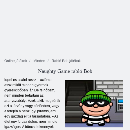
Online játékok
Minden
Rabló Bob játékok
Naughty Game rabló Bob
lopni és csalni rossz – axióma
asszimilált minden gyermek
gyerekcipőben jár. De felnőttem,
nem minden betartani az
aranyszabályt. Azok, akik megsértik
ezt a törvény vagy börtönben, vagy
a tetején a pénzügyi piramis, ami
egy gazdag elit a társadalom. – Az
élet egy furcsa dolog, nem mindig
igazságos. A bűncselekmények