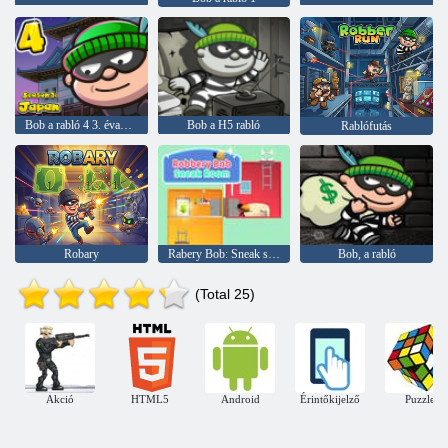
Bob a rabló 4 3. évad: Japán
Bob a H5 rabló
Rablófutás
Robary
Rabery Bob: Sneak szoba
Bob, a rabló
(Total 25)
Akció
HTML5
Android
Érintőkijelző
Puzzle