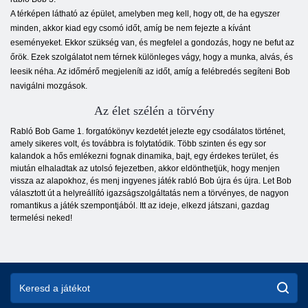
A térképen látható az épület, amelyben meg kell, hogy ott, de ha egyszer
minden, akkor kiad egy csomó időt, amíg be nem fejezte a kívánt
eseményeket. Ekkor szükség van, és megfelel a gondozás, hogy ne befut az
őrök. Ezek szolgálatot nem térnek különleges vágy, hogy a munka, alvás, és
leesik néha. Az időmérő megjeleníti az időt, amíg a felébredés segíteni Bob
navigálni mozgások.
Az élet szélén a törvény
Rabló Bob Game 1. forgatókönyv kezdetét jelezte egy csodálatos történet,
amely sikeres volt, és továbbra is folytatódik. Több szinten és egy sor
kalandok a hős emlékezni fognak dinamika, bajt, egy érdekes terület, és
miután elhaladtak az utolsó fejezetben, akkor eldönthetjük, hogy menjen
vissza az alapokhoz, és menj ingyenes játék rabló Bob újra és újra. Let Bob
választott út a helyreállító igazságszolgáltatás nem a törvényes, de nagyon
romantikus a játék szempontjából. Itt az ideje, elkezd játszani, gazdag
termelési neked!