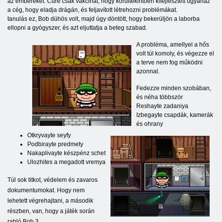
az embereket. Cure csak vakcinát, hogy körültekintően kifejlesztett ugyanaz
a cég, hogy eladja drágán, és feljavított létrehozni problémákat.
tanulás ez, Bob dühös volt, majd úgy döntött, hogy bekerüljön a laborba
ellopni a gyógyszer, és azt eljuttatja a beteg szabad.
A probléma, amellyel a hős
volt túl komoly, és végezze el
a terve nem fog működni
azonnal.
Fedezze minden szobában,
és néha többször
Reshayte zadaniya
Izbegayte csapdák, kamerák
és ohrany
Otkryvayte seyfy
Podbirayte predmety
Nakaplivayte készpénz schet
Ulozhites a megadott vremya
Túl sok titkot, védelem és zavaros
dokumentumokat. Hogy nem
lehetett végrehajtani, a második
részben, van, hogy a játék során
rabló Bob 3.