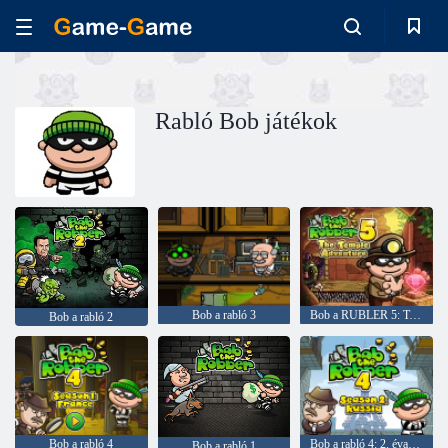
Rabló Bob játékok
Bob a rabló 3
Bob a RUBLER 5: Templom kalandja
Bob a rabló 2
Bob a rabló 4
Bob a rabló 4: 2. évad Oroszország
Bob a rabló 1