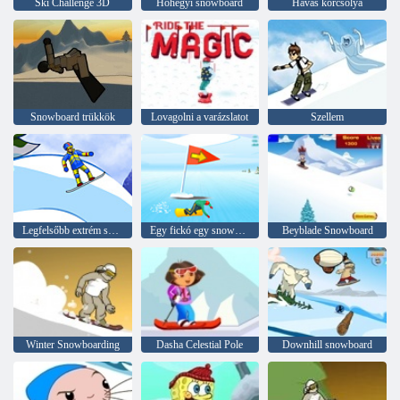
Ski Challenge 3D
Hóhegyi snowboard
Havas korcsolya
Snowboard trükkök
Lovagolni a varázslatot
Szellem
Legfelsőbb extrém snowboard
Egy fickó egy snowboard
Beyblade Snowboard
Winter Snowboarding
Dasha Celestial Pole
Downhill snowboard