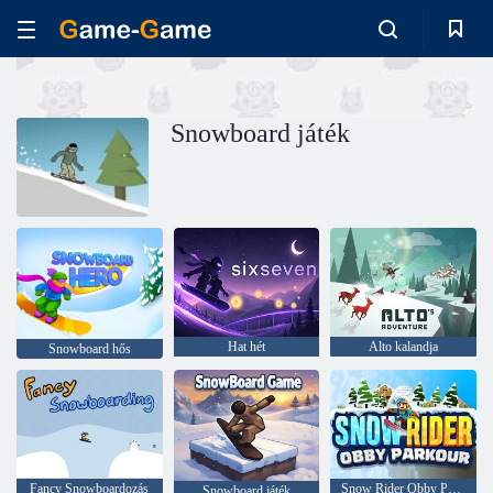
Snowboard játék
Hat hét
Alto kalandja
Snowboard hős
Fancy Snowboardozás
Snow Rider Obby Parkour
Snowboard játék