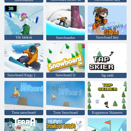
Snowboardos
Téli Játékok
Snowboard lány
Snowboardos
Snowboard Kings 2022
Snowboard Sí
Tap síelő
Treze snowboard
Treze Snowboard
Koppintson Skinnerre