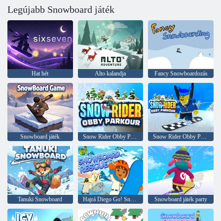
Legújabb Snowboard játék
Hat hét
Alto kalandja
Fancy Snowboardozás
Snowboard játék
Snow Rider Obby Parkour
Snow Rider Obby Parkour
Tanuki Snowboard
Hajrá Diego Go! Snowboard Rescue
Snowboard játék party