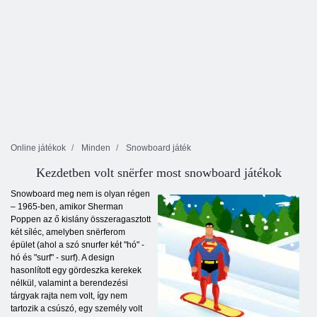
Online játékok
Minden
Snowboard játék
Kezdetben volt snёrfer most snowboard játékok
Snowboard meg nem is olyan régen
– 1965-ben, amikor Sherman
Poppen az ő kislány összeragasztott
két síléc, amelyben snёrferom
épület (ahol a szó snurfer két "hó" -
hó és "surf" - surf). A design
hasonlított egy gördeszka kerekek
nélkül, valamint a berendezési
tárgyak rajta nem volt, így nem
tartozik a csúszó, egy személy volt