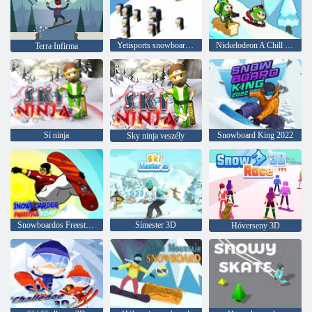
Yetisports snowboard freeride
Nickelodeon A Chill bajnokai
Terra Infirma
Sí ninja
Snowboard King 2022
Sky ninja veszély
Snowboardos Freestyle Jigsaw
Símester 3D
Hóverseny 3D