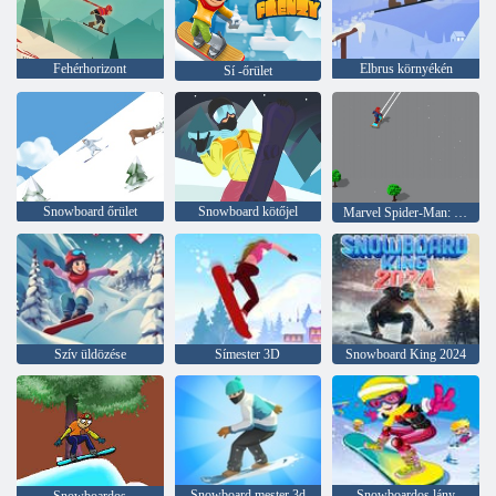
Fehérhorizont
Elbrus környékén
Sí -őrület
Snowboard őrület
Snowboard kötőjel
Marvel Spider-Man: Havas korcsolya
Szív üldözése
Símester 3D
Snowboard King 2024
Snowboard mester 3d
Snowboardos lány