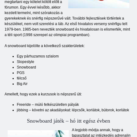
megtartani egy kötelet kötött előtt a
fórumon. Egy évvel később, akkor
kezdett termelni, mint szórakozás a
gyerekeknek és snёrfig népszerűvé vált. További fejlesztések történtek a
készüléket, nem volt szerelési a láb. Az első hivatalos verseny snёrfigu telt
1979-ben. 1985-ben nevezték snowboard és hivatalosan is elismerték, mint
a téli sport (1998 szerepel az olimpiai programban).
A snowboard kijelölte a következő szakterületek:
Egy párhuzamos szlalom
Slopestyle
Snowboard
PGS
félcső
Big Air
Amellett, hogy ezek a kurzusok is népszerű úti:
Freeride – múló felkészületlen pályák
jibbing – követni az akadályokat: lépcsők, korlátok, bútorok, korlátok
Snowboard játék – hó itt egész évben
A legjobb módja annak, hogy a
tapasztalat az intézkedés adrenalin