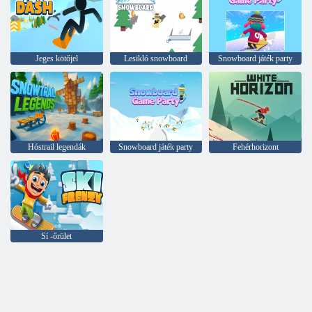
Jeges kötőjel
Lesikló snowboard
Snowboard játék party
Hóstrail legendák
Snowboard játék party
Fehérhorizont
Sí -őrület