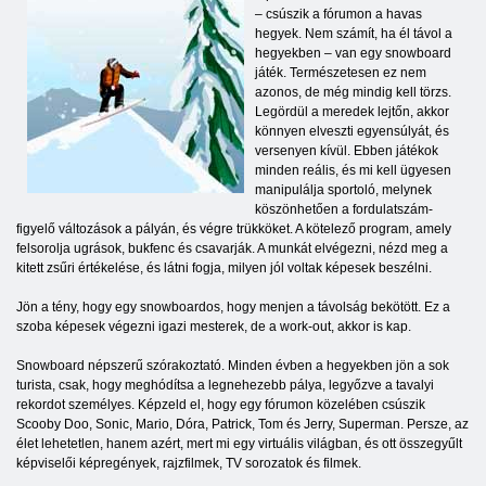
– csúszik a fórumon a havas
hegyek. Nem számít, ha él távol a
hegyekben – van egy snowboard
játék. Természetesen ez nem
azonos, de még mindig kell törzs.
Legördül a meredek lejtőn, akkor
könnyen elveszti egyensúlyát, és
versenyen kívül. Ebben játékok
minden reális, és mi kell ügyesen
manipulálja sportoló, melynek
köszönhetően a fordulatszám-
figyelő változások a pályán, és végre trükköket. A kötelező program, amely
felsorolja ugrások, bukfenc és csavarják. A munkát elvégezni, nézd meg a
kitett zsűri értékelése, és látni fogja, milyen jól voltak képesek beszélni.
Jön a tény, hogy egy snowboardos, hogy menjen a távolság bekötött. Ez a
szoba képesek végezni igazi mesterek, de a work-out, akkor is kap.
Snowboard népszerű szórakoztató. Minden évben a hegyekben jön a sok
turista, csak, hogy meghódítsa a legnehezebb pálya, legyőzve a tavalyi
rekordot személyes. Képzeld el, hogy egy fórumon közelében csúszik
Scooby Doo, Sonic, Mario, Dóra, Patrick, Tom és Jerry, Superman. Persze, az
élet lehetetlen, hanem azért, mert mi egy virtuális világban, és ott összegyűlt
képviselői képregények, rajzfilmek, TV sorozatok és filmek.