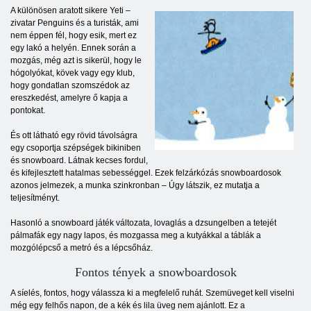
A különösen aratott sikere Yeti –
zivatar Penguins és a turisták, ami
nem éppen fél, hogy esik, mert ez
egy lakó a helyén. Ennek során a
mozgás, még azt is sikerül, hogy le
hógolyókat, kövek vagy egy klub,
hogy gondatlan szomszédok az
ereszkedést, amelyre ő kapja a
pontokat.
És ott látható egy rövid távolságra
egy csoportja szépségek bikiniben
és snowboard. Látnak kecses fordul,
és kifejlesztett hatalmas sebességgel. Ezek felzárkózás snowboardosok
azonos jelmezek, a munka szinkronban – Úgy látszik, ez mutatja a
teljesítményt.
Hasonló a snowboard játék változata, lovaglás a dzsungelben a tetejét
pálmafák egy nagy lapos, és mozgassa meg a kutyákkal a táblák a
mozgólépcső a metró és a lépcsőház.
Fontos tények a snowboardosok
A síelés, fontos, hogy válassza ki a megfelelő ruhát. Szemüveget kell viselni
még egy felhős napon, de a kék és lila üveg nem ajánlott. Ez a