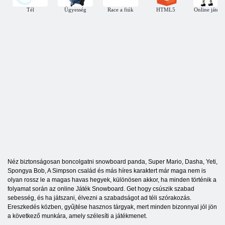
Tél
Ügyesség
Race a fiúk
HTML5
Online játék
Néz biztonságosan boncolgatni snowboard panda, Super Mario, Dasha, Yeti,
Spongya Bob, A Simpson család és más híres karaktert már maga nem is
olyan rossz le a magas havas hegyek, különösen akkor, ha minden történik a
folyamat során az online Játék Snowboard. Get hogy csúszik szabad
sebesség, és ha játszani, élvezni a szabadságot ad téli szórakozás.
Ereszkedés közben, gyűjtése hasznos tárgyak, mert minden bizonnyal jól jön
a következő munkára, amely szélesíti a játékmenet.