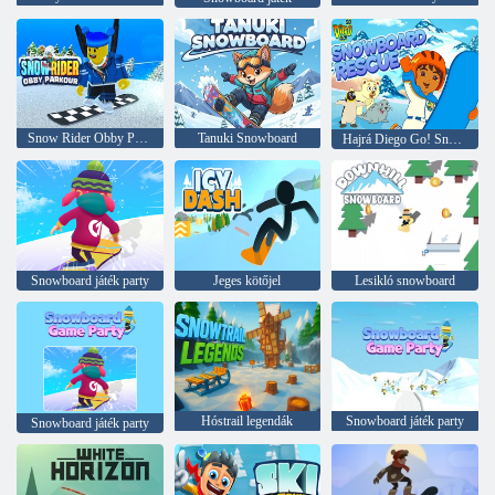
Snow Rider Obby Parkour
Tanuki Snowboard
Hajrá Diego Go! Snowboard Rescue
Snowboard játék party
Jeges kötőjel
Lesikló snowboard
Hóstrail legendák
Snowboard játék party
Snowboard játék party