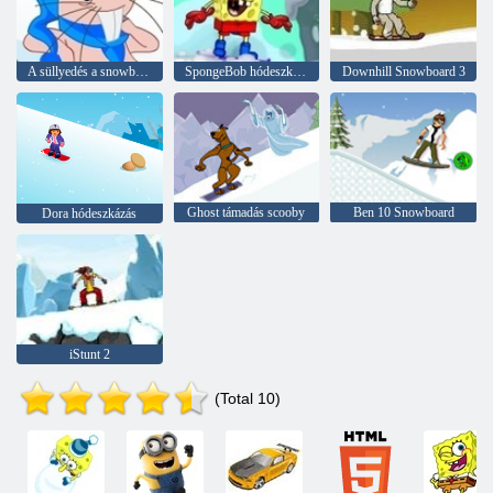
A süllyedés a snowboard
SpongeBob hódeszkázás
Downhill Snowboard 3
Ghost támadás scooby
Ben 10 Snowboard
Dora hódeszkázás
iStunt 2
(Total 10)