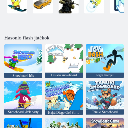
Hasonló flash játékok
Lesikló snowboard
Jeges kötőjel
Snowboard hős
Snowboard játék party
Tanuki Snowboard
Hajrá Diego Go! Snowboard Rescue