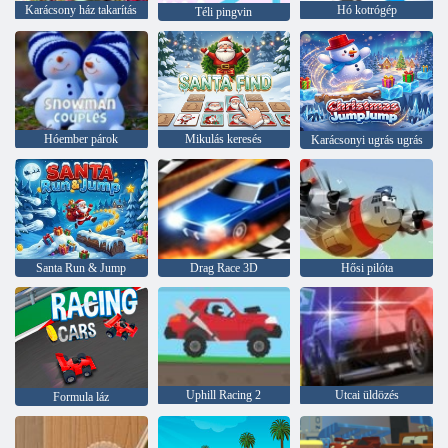
Karácsony ház takarítás
Hó kotrógép
Téli pingvin
Hóember párok
Mikulás keresés
Karácsonyi ugrás ugrás
Santa Run & Jump
Drag Race 3D
Hősi pilóta
Uphill Racing 2
Utcai üldözés
Formula láz