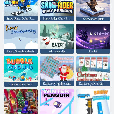
Snow Rider Obby Parkour
Snow Rider Obby Parkour
Snowboard játék
Fancy Snowboardozás
Alto kalandja
Hat hét
Karácsonyi gyűjtemény
Karácsonyi Klondike pasziánsz
Buborékpingvinek