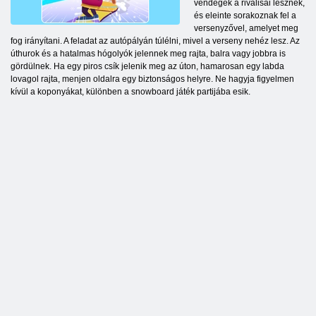
vendégek a riválisai lesznek,
és eleinte sorakoznak fel a
versenyzővel, amelyet meg
fog irányítani. A feladat az autópályán túlélni, mivel a verseny nehéz lesz. Az
úthurok és a hatalmas hógolyók jelennek meg rajta, balra vagy jobbra is
gördülnek. Ha egy piros csík jelenik meg az úton, hamarosan egy labda
lovagol rajta, menjen oldalra egy biztonságos helyre. Ne hagyja figyelmen
kívül a koponyákat, különben a snowboard játék partijába esik.