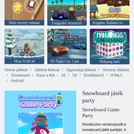
Mini verseny rohanás
Kogama: Radiátor rugók
Gengszter versenyző
Moto X3M tél
3D Night City 2 játékos versenyzés
Mahjong dark
Online játékok
Játékok fiúknak
Ügyességi játékok
Verseny Játékok
Snowboard
Race a fiúk
3d
Tél
Érintőkijelző
HTML5
Android
Snowboard játék
party
Snowboard Game
Party
Rendezzen versenypartit a
snowboard játék partiján. A