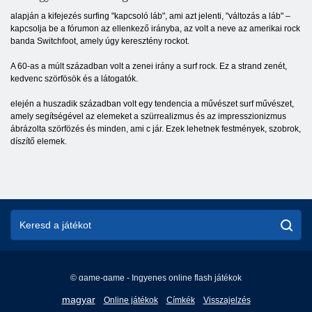
alapján a kifejezés surfing "kapcsoló láb", ami azt jelenti, "változás a láb" –
kapcsolja be a fórumon az ellenkező irányba, az volt a neve az amerikai rock
banda Switchfoot, amely úgy keresztény rockot.
A 60-as a múlt században volt a zenei irány a surf rock. Ez a strand zenét,
kedvenc szörfösök és a látogatók.
elején a huszadik században volt egy tendencia a művészet surf művészet,
amely segítségével az elemeket a szürrealizmus és az impresszionizmus
ábrázolta szörfözés és minden, ami c jár. Ezek lehetnek festmények, szobrok,
díszítő elemek.
© game-game - Ingyenes online flash játékok
English
magyar
Online játékok
Címkék
Visszajelzés