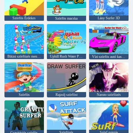
Szörfös Érdekes
Lány Surfer 3D
Szörfös macska
Bikini szörfözés mentés
Uphill Rush Water Park 3D
Vízi szörfös autó kaszkadőr
Szörfös
Rajzolj szörföst
Naruto szörfözés
Szörfözés
Szörf mániás
Gravitációs szörfös