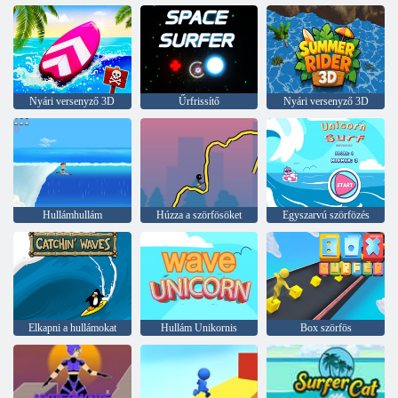
Nyári versenyző 3D
Űrfrissítő
Nyári versenyző 3D
Hullámhullám
Húzza a szörfösöket
Egyszarvú szörfözés
Elkapni a hullámokat
Hullám Unikornis
Box szörfös