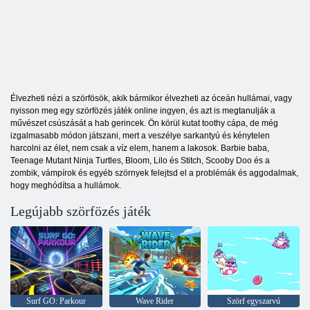
Élvezheti nézi a szörfösök, akik bármikor élvezheti az óceán hullámai, vagy
nyisson meg egy szörfözés játék online ingyen, és azt is megtanulják a
művészet csúszását a hab gerincek. Ön körül kutat toothy cápa, de még
izgalmasabb módon játszani, mert a veszélye sarkantyú és kénytelen
harcolni az élet, nem csak a víz elem, hanem a lakosok. Barbie baba,
Teenage Mutant Ninja Turtles, Bloom, Lilo és Stitch, Scooby Doo és a
zombik, vámpírok és egyéb szörnyek felejtsd el a problémák és aggodalmak,
hogy meghódítsa a hullámok.
Legújabb szörfözés játék
Surf GO: Parkour
Wave Rider
Szörf egyszarvú