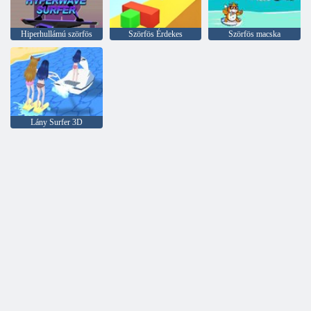
Hiperhullámú szörfös
Szörfös Érdekes
Szörfös macska
Lány Surfer 3D