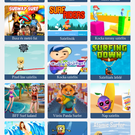
Busz és metró fut
Kocka torony szörfös
Szörfösök
Pixel line szörfös
Kocka szörfös
Szörfözés lefelé
BFF Surf kaland
Vörös Panda Surfer
Nap szörfös