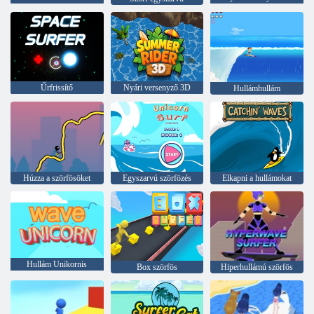
Űrfrissítő
Nyári versenyző 3D
Hullámhullám
Húzza a szörfösöket
Egyszarvú szörfözés
Elkapni a hullámokat
Hullám Unikornis
Box szörfös
Hiperhullámú szörfös