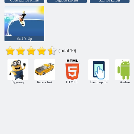
Cube szörfös online
Legjobb szörfös
Szörfös kutyus
Surf `s Up
(Total 10)
Ügyesség
Race a fiúk
HTML5
Érintőkijelző
Android