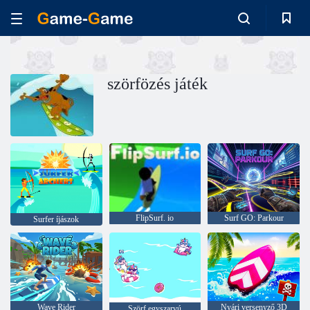
szörfözés játék
FlipSurf. io
Surf GO: Parkour
Surfer íjászok
Wave Rider
Nyári versenyző 3D
Szörf egyszarvú