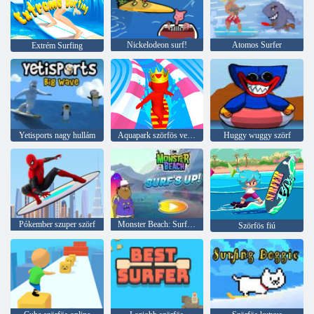
Nickelodeon surf!
Atomos Surfer
Extrém Surfing
Yetisports nagy hullám
Aquapark szörfös verseny
Huggy wuggy szörf
Pókember szuper szörf
Monster Beach: Surf's Up
Szörfös fiú