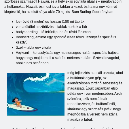
szörfözés származott Hawaii, és a helyiek is egyfajta rituális – meglovagolni
a hullámokat. Hawaii, és most így a táblán a kezét, és ha ma egy könnyű
kiegészítő, ha az első súlya akár 70 kg, és. Sam Surfing több irányban:
Ice-rövid (3 méter) és hosszú (180 m) táblák
vontatókötél a szörfözés – táblák hurkok a láb
bodyboarding – ló feküdt puha és rövid fórumon
Bodiserfing, amikor egy sportoló viselt rövid uszonyt és speciális
kesztyű
Szél – tábla egy vitorla
Veykserf – korcsolyázás egy mesterséges hullám speciális hajóval,
hogy megy majd emeli a szörfös méteres hullám. Szóval lovagolni,
ahol nincs óceánban.
még fejlesztés alatt áll uszoda, ahol
a hullámok olyan gép, az
ellenőrzésben történő sebesség és
magasság. Épült Japánban első
példa egy ilyen medencében. Azok
számára, akik nem állnak
rendelkezésre, és hullámfürdő,
kínálunk egy szörfözés játék, hogy
meghódítsa a versek nem szívja
magába a lábát.