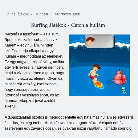
Online játékok
Minden
szörfözés játék
Surfing Játékok - Catch a hullám!
"Vezetés a felszínen" – ez a surf.
Sportolók szállni, suhan át a víz,
hanem – egy hullám. Minden
szörfös akarja elkapni a nagy
hullám – meghódítani az elemeket.
Ez egy nagyon szép látvány, amikor
egy férfi leveszi a nagyon gerincen,
majd a víz belsejében a gubó, hogy
mászni vissza az elejére. Olyan ez,
mint flörtöl veszély, kockáztatva,
hogy vereséget szenvedett.
Szörfözés veszélyes sport, és az
újonnan kiképzett jóval azelőtt
sikerül.
A tapasztalatlan szörfös is megdöbbentette egy hatalmas hullám és egyszerű
fulladás, és még emberek akciók vonzza a ragadozókat. A cápák nehéz
észrevenni egy zavaros óceán, és gyakran úszni váratlanul támadó sportoló.