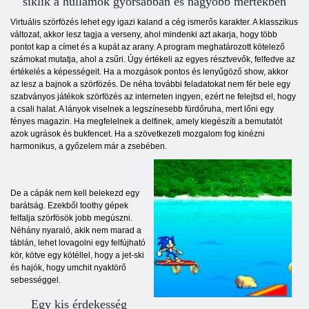
siklik a hullámok gyorsabban és nagyobb mértékben
Virtuális szörfözés lehet egy igazi kaland a cég ismerős karakter. A klasszikus
változat, akkor lesz tagja a verseny, ahol mindenki azt akarja, hogy több
pontot kap a címet és a kupát az arany. A program meghatározott kötelező
számokat mutatja, ahol a zsűri. Úgy értékeli az egyes résztvevők, felfedve az
értékelés a képességeit. Ha a mozgások pontos és lenyűgöző show, akkor
az lesz a bajnok a szörfözés. De néha további feladatokat nem fér bele egy
szabványos játékok szörfözés az interneten ingyen, ezért ne felejtsd el, hogy
a csali halat. A lányok viselnek a legszínesebb fürdőruha, mert lőni egy
fényes magazin. Ha megfelelnek a delfinek, amely kiegészíti a bemutatót
azok ugrások és bukfencet. Ha a szövetkezeti mozgalom fog kinézni
harmonikus, a győzelem már a zsebében.
De a cápák nem kell belekezd egy
barátság. Ezekből toothy gépek
felfalja szörfösök jobb megúszni.
Néhány nyaraló, akik nem marad a
táblán, lehet lovagolni egy felfújható
kör, kötve egy kötéllel, hogy a jet-ski
és hajók, hogy umchit nyaktörő
sebességgel.
Egy kis érdekesség