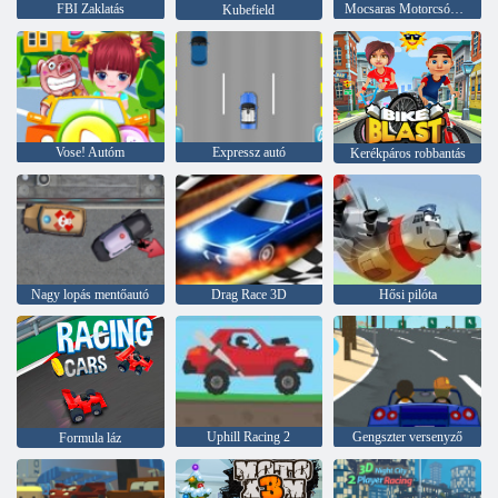
FBI Zaklatás
Mocsaras Motorcsónak Race
Kubefield
Vose! Autóm
Expressz autó
Kerékpáros robbantás
Nagy lopás mentőautó
Drag Race 3D
Hősi pilóta
Uphill Racing 2
Gengszter versenyző
Formula láz