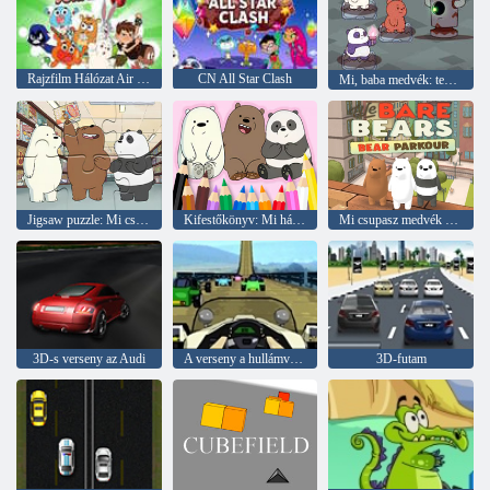
Rajzfilm Hálózat Air Hockey Scramble
CN All Star Clash
Mi, baba medvék: templom medvék
Jigsaw puzzle: Mi csupasz medvék
Kifestőkönyv: Mi három medve
Mi csupasz medvék medve parkour
3D-s verseny az Audi
A verseny a hullámvasút
3D-futam