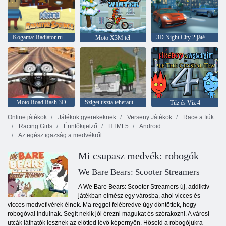
Kogama: Radiátor rugók
3D Night City 2 játékos versenyzés
Moto X3M tél
Moto Road Rash 3D
Sziget tiszta teherautó szemetet Sim
Tűz és Víz 4
Online játékok
Játékok gyerekeknek
Verseny Játékok
Race a fiúk
Racing Girls
Érintőkijelző
HTML5
Android
Az egész igazság a medvékről
Mi csupasz medvék: robogók
We Bare Bears: Scooter Streamers
A We Bare Bears: Scooter Streamers új, addiktív
játékban elmész egy városba, ahol vicces és
vicces medvefivérek élnek. Ma reggel felébredve úgy döntöttek, hogy
robogóval indulnak. Segít nekik jól érezni magukat és szórakozni. A városi
utcák láthatók lesznek az előtted lévő képernyőn. Hőseid a robogójukra