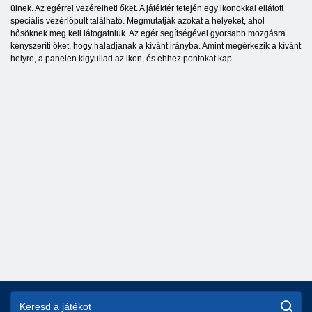
ülnek. Az egérrel vezérelheti őket. A játéktér tetején egy ikonokkal ellátott
speciális vezérlőpult található. Megmutatják azokat a helyeket, ahol
hősöknek meg kell látogatniuk. Az egér segítségével gyorsabb mozgásra
kényszeríti őket, hogy haladjanak a kívánt irányba. Amint megérkezik a kívánt
helyre, a panelen kigyullad az ikon, és ehhez pontokat kap.