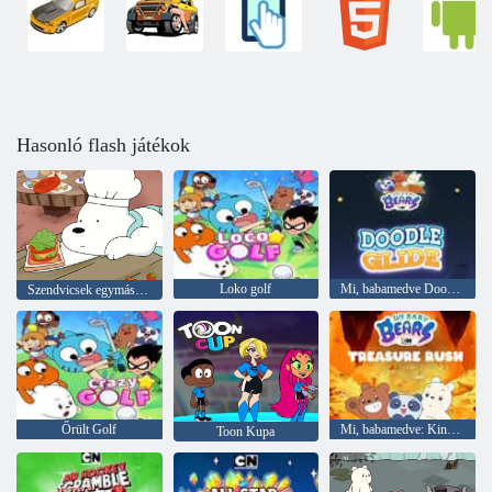
Hasonló flash játékok
Loko golf
Mi, babamedve Doodle Glide
Szendvicsek egymásra rakása
Őrült Golf
Mi, babamedve: Kincses rohanás
Toon Kupa